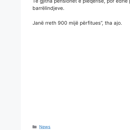
Të gjitha pensionet e pleqërisë, por edhe
barrëlindjeve.
Janë rreth 900 mijë përfitues”, tha ajo.
Categories
News