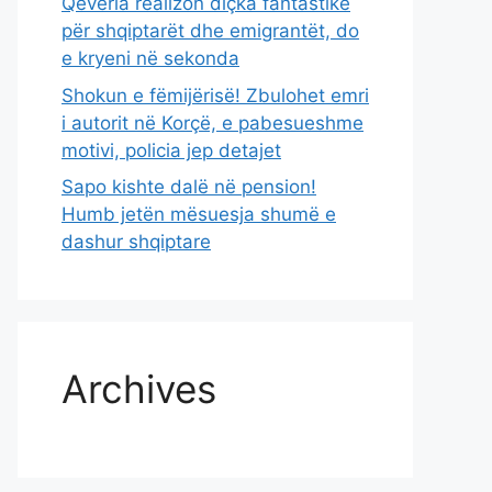
Qeveria realizon diçka fantastike
për shqiptarët dhe emigrantët, do
e kryeni në sekonda
Shokun e fëmijërisë! Zbulohet emri
i autorit në Korçë, e pabesueshme
motivi, policia jep detajet
Sapo kishte dalë në pension!
Humb jetën mësuesja shumë e
dashur shqiptare
Archives