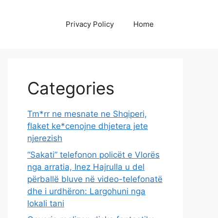
Privacy Policy
Home
Categories
Tm*rr ne mesnate ne Shqiperi,
flaket ke*cenojne dhjetera jete
njerezish
“Sakati” telefonon policët e Vlorës
nga arratia, Inez Hajrulla u del
përballë bluve në video-telefonatë
dhe i urdhëron: Largohuni nga
lokali tani