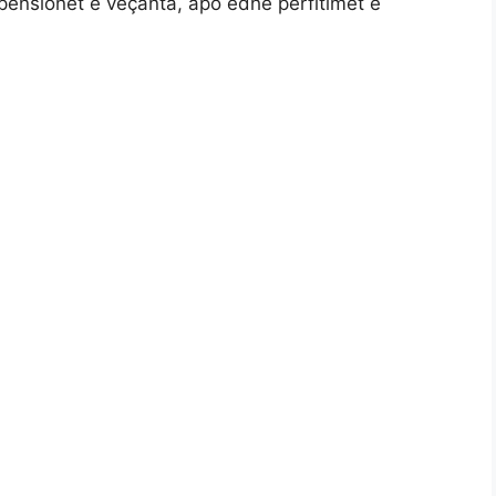
 pensionet e veçanta, apo edhe përfitimet e