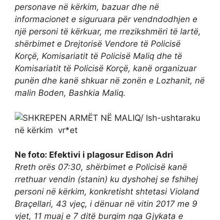
personave në kërkim, bazuar dhe në
informacionet e siguruara për vendndodhjen e
një personi të kërkuar, me rrezikshmëri të lartë,
shërbimet e Drejtorisë Vendore të Policisë
Korçë, Komisariatit të Policisë Maliq dhe të
Komisariatit të Policisë Korçë, kanë organizuar
punën dhe kanë shkuar në zonën e Lozhanit, në
malin Boden, Bashkia Maliq.
Ne foto: Efektivi i plagosur Edison Adri
Rreth orës 07:30, shërbimet e Policisë kanë
rrethuar vendin (stanin) ku dyshohej se fshihej
personi në kërkim, konkretisht shtetasi Violand
Braçellari, 43 vjeç, i dënuar në vitin 2017 me 9
vjet, 11 muaj e 7 ditë burgim nga Gjykata e