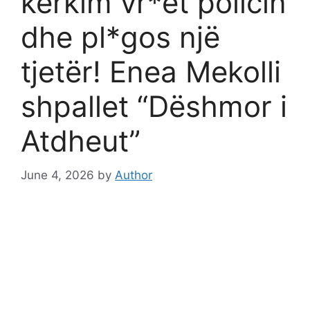
kërkim vr*et policin
dhe pl*gos një
tjetër! Enea Mekolli
shpallet “Dëshmor i
Atdheut”
June 4, 2026
by
Author