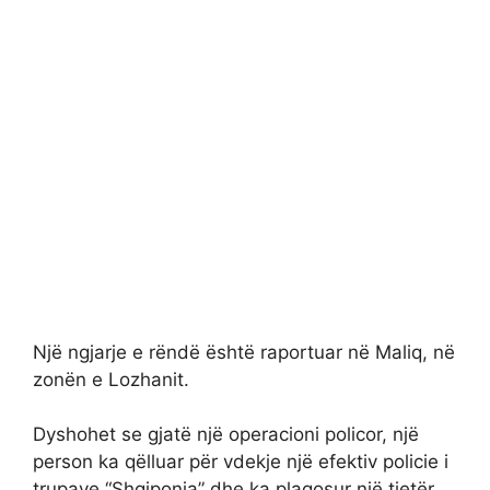
Një ngjarje e rëndë është raportuar në Maliq, në
zonën e Lozhanit.
Dyshohet se gjatë një operacioni policor, një
person ka qëlluar për vdekje një efektiv policie i
trupave “Shqiponja” dhe ka plagosur një tjetër.