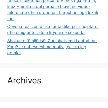
“Sakati” telefonon policët e Vlorës nga arratia,
Inez Hajrulla u del përballë bluve në video-
telefonatë dhe i urdhëron: Largohuni nga lokali
tani
Qeveria realizon diçka fantastike për shqiptarët
dhe emigrantët, do e kryeni në sekonda
Shokun e fëmijërisë! Zbulohet emri i autorit në
Korçë, e pabesueshme motivi, policia jep
detajet
Archives