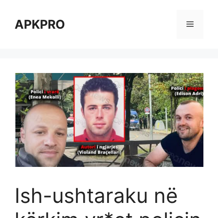
Skip
to
APKPRO
Menu
content
Ish-ushtaraku në