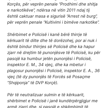
Korçës, për veprën penale “Prodhimi dhe shitja
e narkotikëve”, ndërsa në vitin 2011 ndaj tij
është caktuar masa e sigurisë “Arrest në burg”,
për veprën penale “Kultivimi i bimëve narkotike”.
Shërbimet e Policisë i kanë bërë thirrje të
kërkuarit të dilte dhe të dorëzohej, por ai nuk i
është bindur thirrjes së Policisë dhe ka hapur
zjarr në drejtim të punonjësve të Policisë, ku për
pasojë ka humbur jetën punonjësi i Policisë,
inspektor E. M., 34 vjeç, dhe ka mbetur i
plagosur punonjësi i Policisë, inspektor E. A., 36
vjeç (të dy punonjës të Forcës së Posaçme
“Shqiponja” të DVP Korçë).
Për të neutralizuar sulmin e të kërkuarit,
shërbimet e Policisë i janë kundërpërgjigjur me
armë zjarri dhe, si pasojë e shkëmbimit të