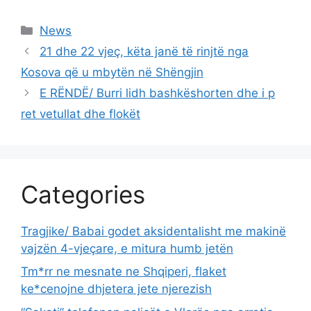
Categories
News
21 dhe 22 vjeç, këta janë të rinjtë nga
Kosova që u mbytën në Shëngjin
E RËNDË/ Burri lidh bashkëshorten dhe i p
ret vetullat dhe flokët
Categories
Tragjike/ Babai godet aksidentalisht me makinë
vajzën 4-vjeçare, e mitura humb jetën
Tm*rr ne mesnate ne Shqiperi, flaket
ke*cenojne dhjetera jete njerezish