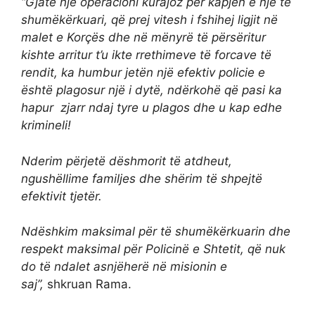
“Gjatë një operacioni kurajoz për kapjen e një të
shumëkërkuari, që prej vitesh i fshihej ligjit në
malet e Korçës dhe në mënyrë të përsëritur
kishte arritur t’u ikte rrethimeve të forcave të
rendit, ka humbur jetën një efektiv policie e
është plagosur një i dytë, ndërkohë që pasi ka
hapur zjarr ndaj tyre u plagos dhe u kap edhe
krimineli!
Nderim përjetë dëshmorit të atdheut,
ngushëllime familjes dhe shërim të shpejtë
efektivit tjetër.
Ndëshkim maksimal për të shumëkërkuarin dhe
respekt maksimal për Policinë e Shtetit, që nuk
do të ndalet asnjëherë në misionin e
saj”,
shkruan Rama.