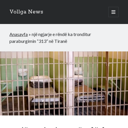
Vollga News
open
primary
menu
Anasayfa
»
një ngjarje e rëndë ka tronditur
paraburgimin “313” në Tiranë