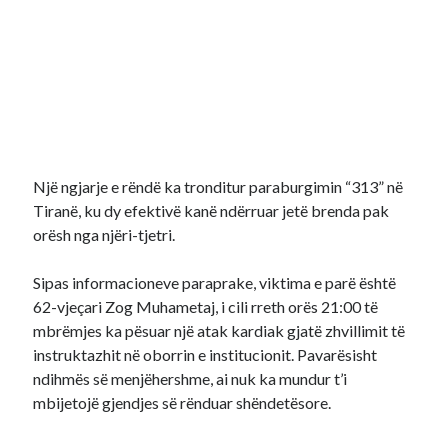
Një ngjarje e rëndë ka tronditur paraburgimin “313” në
Tiranë, ku dy efektivë kanë ndërruar jetë brenda pak
orësh nga njëri-tjetri.
Sipas informacioneve paraprake, viktima e parë është
62-vjeçari Zog Muhametaj, i cili rreth orës 21:00 të
mbrëmjes ka pësuar një atak kardiak gjatë zhvillimit të
instruktazhit në oborrin e institucionit. Pavarësisht
ndihmës së menjëhershme, ai nuk ka mundur t’i
mbijetojë gjendjes së rënduar shëndetësore.