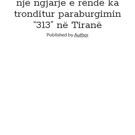
një ngjarje e rëndë ka
tronditur paraburgimin
“313” në Tiranë
Published by
Author