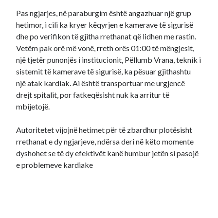
Pas ngjarjes, në paraburgim është angazhuar një grup
hetimor, i cili ka kryer këqyrjen e kamerave të sigurisë
dhe po verifikon të gjitha rrethanat që lidhen me rastin.
Vetëm pak orë më vonë, rreth orës 01:00 të mëngjesit,
një tjetër punonjës i institucionit, Pëllumb Vrana, teknik i
sistemit të kamerave të sigurisë, ka pësuar gjithashtu
një atak kardiak. Ai është transportuar me urgjencë
drejt spitalit, por fatkeqësisht nuk ka arritur të
mbijetojë.
Autoritetet vijojnë hetimet për të zbardhur plotësisht
rrethanat e dy ngjarjeve, ndërsa deri në këto momente
dyshohet se të dy efektivët kanë humbur jetën si pasojë
e problemeve kardiake