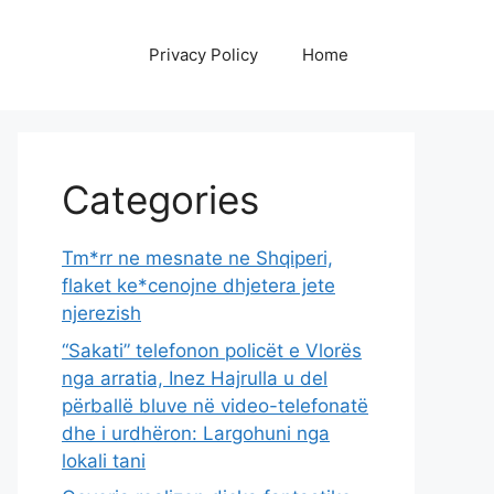
Privacy Policy
Home
Categories
Tm*rr ne mesnate ne Shqiperi,
flaket ke*cenojne dhjetera jete
njerezish
“Sakati” telefonon policët e Vlorës
nga arratia, Inez Hajrulla u del
përballë bluve në video-telefonatë
dhe i urdhëron: Largohuni nga
lokali tani