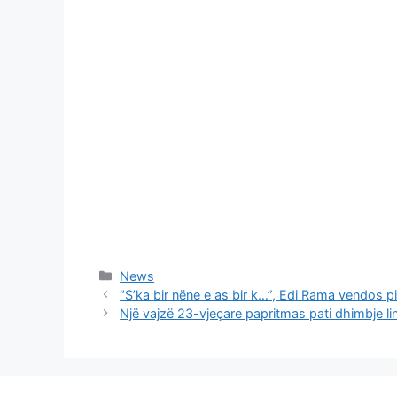
Categories
News
“S’ka bir nëne e as bir k…”, Edi Rama vendos p
Një vajzë 23-vjeçare papritmas pati dhimbje li