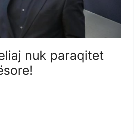
liaj nuk paraqitet
ësore!