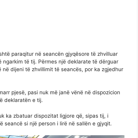
është paraqitur në seancën gjyqësore të zhvilluar
 ngarkim të tij. Përmes një deklarate të dërguar
 në dijeni të zhvillimit të seancës, por ka zgjedhur
marr pjesë, pasi nuk më janë vënë në dispozicion
ë deklaratën e tij.
 ka zbatuar dispozitat ligjore që, sipas tij, i
 seancë si një person i lirë në sallën e gjyqit.