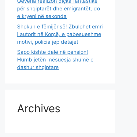
Qeveria realizon diçka fantastike
për shqiptarët dhe emigrantët, do
e kryeni në sekonda
Shokun e fëmijërisë! Zbulohet emri
i autorit në Korçë, e pabesueshme
motivi, policia jep detajet
Sapo kishte dalë në pension!
Humb jetën mësuesja shumë e
dashur shqiptare
Archives