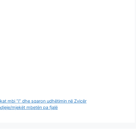
ikat mbi “i” dhe sqaron udhëtimin në Zvicër
ndjeje/mjekët mbetën pa fjalë