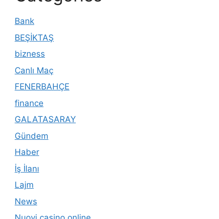
Bank
BEŞİKTAŞ
bizness
Canlı Maç
FENERBAHÇE
finance
GALATASARAY
Gündem
Haber
İş İlanı
Lajm
News
Nuovi casino online