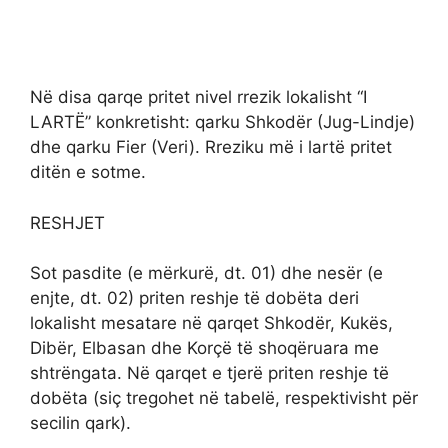
Nё disa qarqe pritet nivel rrezik lokalisht “I
LARTË” konkretisht: qarku Shkodër (Jug-Lindje)
dhe qarku Fier (Veri). Rreziku më i lartë pritet
ditën e sotme.
RESHJET
Sot pasdite (e mërkurë, dt. 01) dhe nesër (e
enjte, dt. 02) priten reshje të dobëta deri
lokalisht mesatare në qarqet Shkodër, Kukës,
Dibër, Elbasan dhe Korçë të shoqëruara me
shtrëngata. Në qarqet e tjerë priten reshje të
dobëta (siç tregohet në tabelë, respektivisht për
secilin qark).