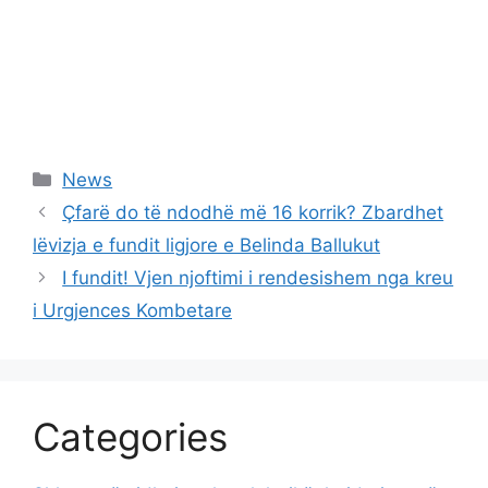
Categories
News
Çfarë do të ndodhë më 16 korrik? Zbardhet
lëvizja e fundit ligjore e Belinda Ballukut
I fundit! Vjen njoftimi i rendesishem nga kreu
i Urgjences Kombetare
Categories