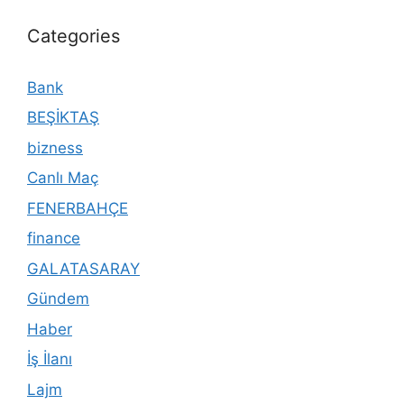
Categories
Bank
BEŞİKTAŞ
bizness
Canlı Maç
FENERBAHÇE
finance
GALATASARAY
Gündem
Haber
İş İlanı
Lajm