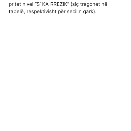
pritet nivel “S’ KA RREZIK” (siç tregohet në
tabelë, respektivisht për secilin qark).