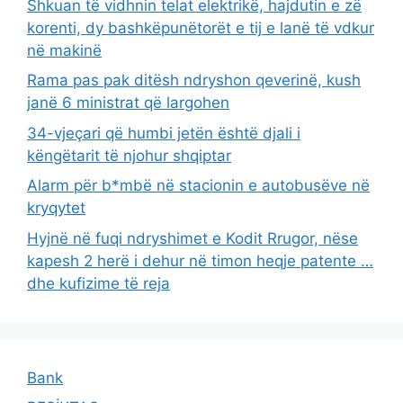
Shkuan të vidhnin telat elektrikë, hajdutin e zë
korenti, dy bashkëpunëtorët e tij e lanë të vdkur
në makinë
Rama pas pak ditësh ndryshon qeverinë, kush
janë 6 ministrat që largohen
34-vjeçari që humbi jetën është djali i
këngëtarit të njohur shqiptar
Alarm për b*mbë në stacionin e autobusëve në
kryqytet
Hyjnë në fuqi ndryshimet e Kodit Rrugor, nëse
kapesh 2 herë i dehur në timon heqje patente …
dhe kufizime të reja
Bank