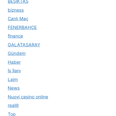
BEŞİKTAŞ
bizness
Canlı Maç
FENERBAHÇE
finance
GALATASARAY
Gündem
Haber
İş İlanı
Lajm
News
Nuovi casino online
reallll
Top