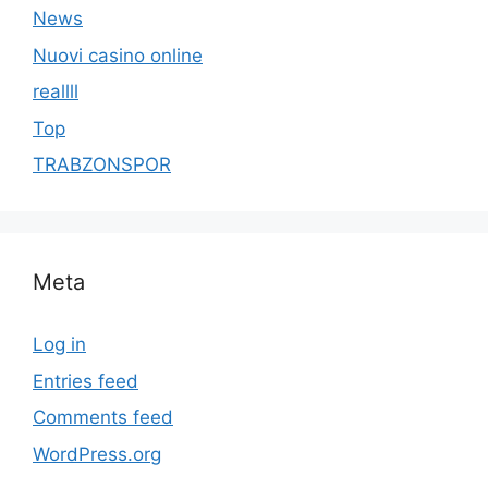
News
Nuovi casino online
reallll
Top
TRABZONSPOR
Meta
Log in
Entries feed
Comments feed
WordPress.org