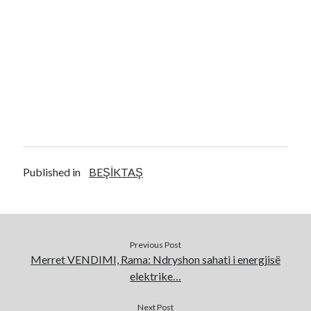
Published in
BEŞİKTAŞ
Previous Post
Merret VENDIMI, Rama: Ndryshon sahati i energjisë
elektrike…
Next Post