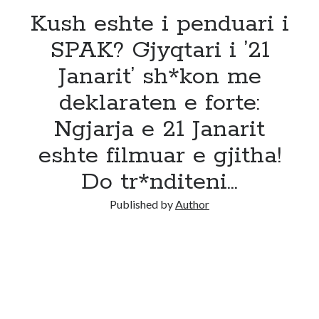
Kush eshte i penduari i
SPAK? Gjyqtari i ’21
Janarit’ sh*kon me
deklaraten e forte:
Ngjarja e 21 Janarit
eshte filmuar e gjitha!
Do tr*nditeni…
Published by
Author