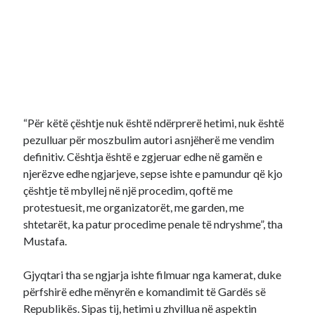
“Për këtë çështje nuk është ndërprerë hetimi, nuk është
pezulluar për moszbulim autori asnjëherë me vendim
definitiv. Cështja është e zgjeruar edhe në gamën e
njerëzve edhe ngjarjeve, sepse ishte e pamundur që kjo
çështje të mbyllej në një procedim, qoftë me
protestuesit, me organizatorët, me garden, me
shtetarët, ka patur procedime penale të ndryshme”, tha
Mustafa.
Gjyqtari tha se ngjarja ishte filmuar nga kamerat, duke
përfshirë edhe mënyrën e komandimit të Gardës së
Republikës. Sipas tij, hetimi u zhvillua në aspektin