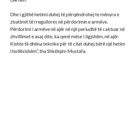
Dhe i gjithë hetimi duhej të përqëndrohej te mënyra e
zbatimit të rregullores në përdorimin e armëve.
Përdorimi i armëve në ajër në një periudhë të caktuar në
zhvillimet e asaj dite, ka qenë mëse i ligjshëm, në ajër.
Kishte të dhëna teknike për të cilat duhej bërë një hetim
i hollësishëm”, tha Shkëlqim Mustafa.