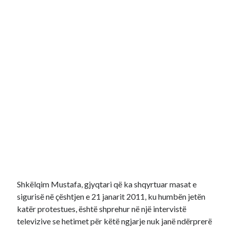
Shkëlqim Mustafa, gjyqtari që ka shqyrtuar masat e
sigurisë në çështjen e 21 janarit 2011, ku humbën jetën
katër protestues, është shprehur në një intervistë
televizive se hetimet për këtë ngjarje nuk janë ndërprerë