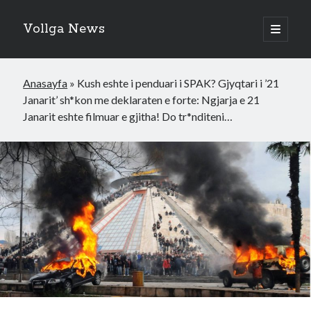
Vollga News
open
primary
menu
Anasayfa
»
Kush eshte i penduari i SPAK? Gjyqtari i ’21
Janarit’ sh*kon me deklaraten e forte: Ngjarja e 21
Janarit eshte filmuar e gjitha! Do tr*nditeni…