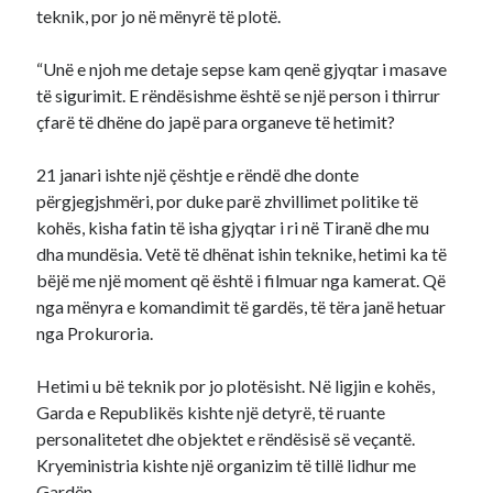
teknik, por jo në mënyrë të plotë.
“Unë e njoh me detaje sepse kam qenë gjyqtar i masave
të sigurimit. E rëndësishme është se një person i thirrur
çfarë të dhëne do japë para organeve të hetimit?
21 janari ishte një çështje e rëndë dhe donte
përgjegjshmëri, por duke parë zhvillimet politike të
kohës, kisha fatin të isha gjyqtar i ri në Tiranë dhe mu
dha mundësia. Vetë të dhënat ishin teknike, hetimi ka të
bëjë me një moment që është i filmuar nga kamerat. Që
nga mënyra e komandimit të gardës, të tëra janë hetuar
nga Prokuroria.
Hetimi u bë teknik por jo plotësisht. Në ligjin e kohës,
Garda e Republikës kishte një detyrë, të ruante
personalitetet dhe objektet e rëndësisë së veçantë.
Kryeministria kishte një organizim të tillë lidhur me
Gardën.