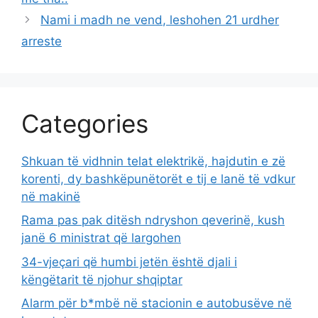
Nami i madh ne vend, leshohen 21 urdher
arreste
Categories
Shkuan të vidhnin telat elektrikë, hajdutin e zë
korenti, dy bashkëpunëtorët e tij e lanë të vdkur
në makinë
Rama pas pak ditësh ndryshon qeverinë, kush
janë 6 ministrat që largohen
34-vjeçari që humbi jetën është djali i
këngëtarit të njohur shqiptar
Alarm për b*mbë në stacionin e autobusëve në