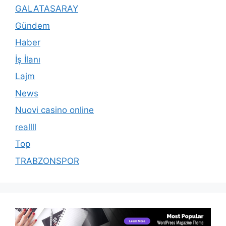
GALATASARAY
Gündem
Haber
İş İlanı
Lajm
News
Nuovi casino online
reallll
Top
TRABZONSPOR