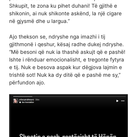
Shkupit, te zona ku pihet duhani! Të gjithë e
shikonin, ai nuk shikonte askënd, la një cigare
në gjysmë dhe u largua.”
Ajo thekson se, ndryshe nga imazhi i tij
gjithmonë i qeshur, kësaj radhe dukej ndryshe.
“Më besoni që nuk ia thashë askujt që e pashë!
Ishte i rënduar emocionalisht, e tregonte fytyra
e tij. Nuk e besova aspak kur dëgjova lajmin e
trishtë sot! Nuk ka dy ditë që e pashë me sy,”
përfundon ajo.