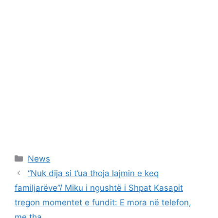
Categories
News
“Nuk dija si t’ua thoja lajmin e keq
familjarëve”/ Miku i ngushtë i Shpat Kasapit
tregon momentet e fundit: E mora në telefon,
me tha..