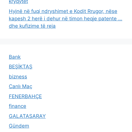
kryqytet
Hyjnë në fuqi ndryshimet e Kodit Rrugor, nëse
kapesh 2 herë i dehur në timon heqje patente …
dhe kufizime të reja
Bank
BEŞİKTAŞ
bizness
Canlı Maç
FENERBAHÇE
finance
GALATASARAY
Gündem