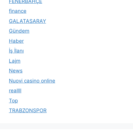
FENERBAHÇE
finance
GALATASARAY
Gündem
Haber
İş İlanı
Lajm
News
Nuovi casino online
reallll
Top
TRABZONSPOR