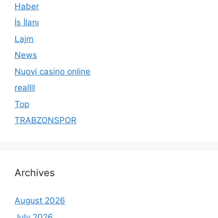
Haber
İş İlanı
Lajm
News
Nuovi casino online
reallll
Top
TRABZONSPOR
Archives
August 2026
July 2026