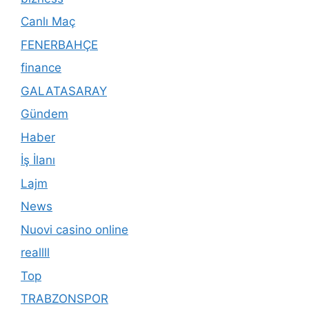
Canlı Maç
FENERBAHÇE
finance
GALATASARAY
Gündem
Haber
İş İlanı
Lajm
News
Nuovi casino online
reallll
Top
TRABZONSPOR