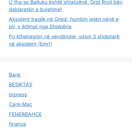
U tha se Balluku është shtatzënë, Grid Rroji bën
deklaratën e bujshme!
Aksident tragjik në Greqi, humbin jetën nënë e
bir, v iktimat nga Shqipëria
Po ktheheshin në vendlindje, vdsin 3 shqiptarë
në aksident (Emri)
Bank
BEŞİKTAŞ
bizness
Canlı Maç
FENERBAHÇE
finance