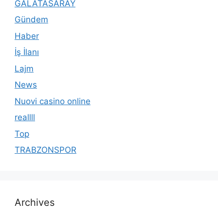
GALATASARAY
Gündem
Haber
İş İlanı
Lajm
News
Nuovi casino online
reallll
Top
TRABZONSPOR
Archives