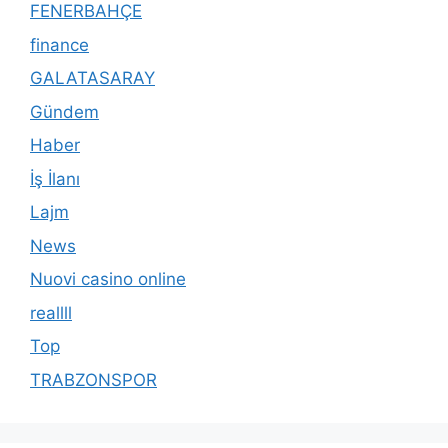
FENERBAHÇE
finance
GALATASARAY
Gündem
Haber
İş İlanı
Lajm
News
Nuovi casino online
reallll
Top
TRABZONSPOR