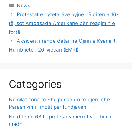
Categories
News
Protestat e qytetarëve hyjnë në ditën e 16-
të, sot Ambasada Amerikane bën reagimin e
fortë
Aksident i rëndë detar në Gjirin e Ksamilit,
Humb jetën 20-vjeçari (EMRI)
Categories
Në cilat zona të Shqipërisë do të bjerë shi?
Parashikimi i motit për fundjaven
Ne diten e 68 te protestes merret vendimi i
madh