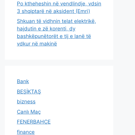
Po ktheheshin në vendlindje, vdsin
3 shqiptarë në aksident (Emri)
Shkuan të vidhnin telat elektrikë,
hajdutin e zë korenti, dy
bashkëpunëtorët e tij e lanë të
vdkur në makinë
Bank
BEŞİKTAŞ
bizness
Canlı Maç
FENERBAHÇE
finance