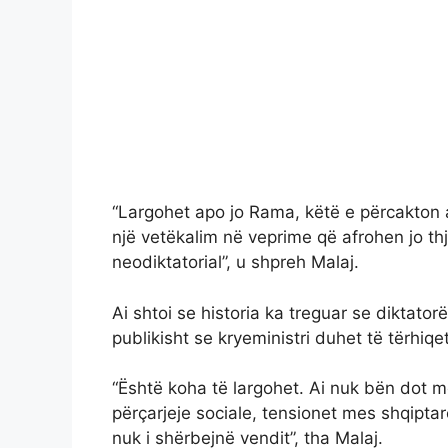
“Largohet apo jo Rama, këtë e përcakton a
një vetëkalim në veprime që afrohen jo t
neodiktatorial”, u shpreh Malaj.
Ai shtoi se historia ka treguar se diktato
publikisht se kryeministri duhet të tërhiqet
“Është koha të largohet. Ai nuk bën dot m
përçarjeje sociale, tensionet mes shqipt
nuk i shërbejnë vendit”, tha Malaj.