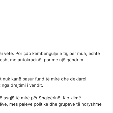
i vetë. Por çdo këmbëngulje e tij, për mua, është
hjesht me autokracinë, por me një qëndrim
rët nuk kanë pasur fund të mirë dhe deklaroi
 nga drejtimi i vendit.
ë asgjë të mirë për Shqipërinë. Kjo klimë
arëve, mes palëve politike dhe grupeve të ndryshme