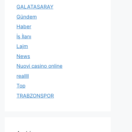
GALATASARAY
Gündem
Haber
İş İlanı
Lajm
News
Nuovi casino online
reallll
Top
TRABZONSPOR