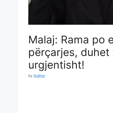
Malaj: Rama po e
përçarjes, duhet 
urgjentisht!
by
Author