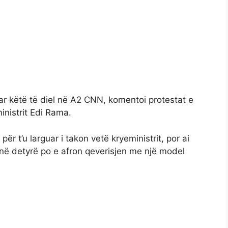
tuar këtë të diel në A2 CNN, komentoi protestat e
inistrit Edi Rama.
ër t’u larguar i takon vetë kryeministrit, por ai
 në detyrë po e afron qeverisjen me një model