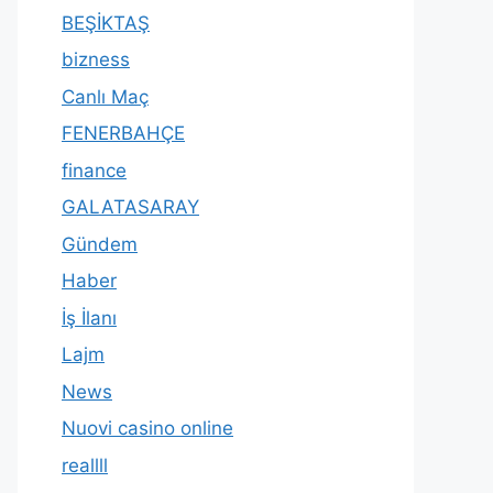
BEŞİKTAŞ
bizness
Canlı Maç
FENERBAHÇE
finance
GALATASARAY
Gündem
Haber
İş İlanı
Lajm
News
Nuovi casino online
reallll