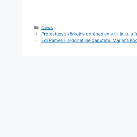
Categories
News
Protestuesit kërkojnë dorëheqjen e tij, ja ku u 
Edi Ramës i largohet një deputete, Marjana Koç