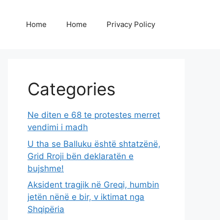
Home
Home
Privacy Policy
Categories
Ne diten e 68 te protestes merret
vendimi i madh
U tha se Balluku është shtatzënë,
Grid Rroji bën deklaratën e
bujshme!
Aksident tragjik në Greqi, humbin
jetën nënë e bir, v iktimat nga
Shqipëria