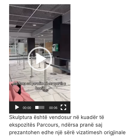
Video
Player
00:00
00:06
Skulptura është vendosur në kuadër të
ekspozitës Parcours, ndërsa pranë saj
prezantohen edhe një sërë vizatimesh origjinale