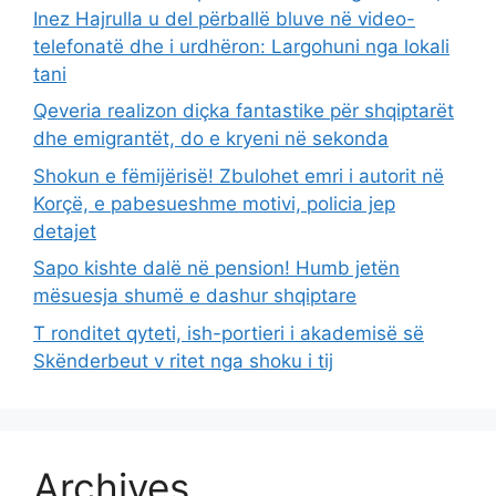
Inez Hajrulla u del përballë bluve në video-
telefonatë dhe i urdhëron: Largohuni nga lokali
tani
Qeveria realizon diçka fantastike për shqiptarët
dhe emigrantët, do e kryeni në sekonda
Shokun e fëmijërisë! Zbulohet emri i autorit në
Korçë, e pabesueshme motivi, policia jep
detajet
Sapo kishte dalë në pension! Humb jetën
mësuesja shumë e dashur shqiptare
T ronditet qyteti, ish-portieri i akademisë së
Skënderbeut v ritet nga shoku i tij
Archives