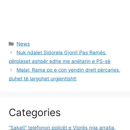
Categories
News
Nuk ndalet Sidorela Gjoni! Pas Ramës,
përplaset ashpër edhe me anëtarin e PS-së
Malaj: Rama po e çon vendin drejt përçarjes,
duhet të largohet urgjentisht!
Categories
“Sakati” telefonon policët e Vlorës nga arratia,