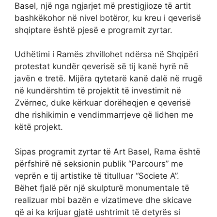
Basel, një nga ngjarjet më prestigjioze të artit
bashkëkohor në nivel botëror, ku kreu i qeverisë
shqiptare është pjesë e programit zyrtar.
Udhëtimi i Ramës zhvillohet ndërsa në Shqipëri
protestat kundër qeverisë së tij kanë hyrë në
javën e tretë. Mijëra qytetarë kanë dalë në rrugë
në kundërshtim të projektit të investimit në
Zvërnec, duke kërkuar dorëheqjen e qeverisë
dhe rishikimin e vendimmarrjeve që lidhen me
këtë projekt.
Sipas programit zyrtar të Art Basel, Rama është
përfshirë në seksionin publik “Parcours” me
veprën e tij artistike të titulluar “Societe A”.
Bëhet fjalë për një skulpturë monumentale të
realizuar mbi bazën e vizatimeve dhe skicave
që ai ka krijuar gjatë ushtrimit të detyrës si