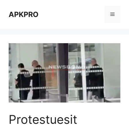
Skip
to
APKPRO
Menu
content
Protestuesit