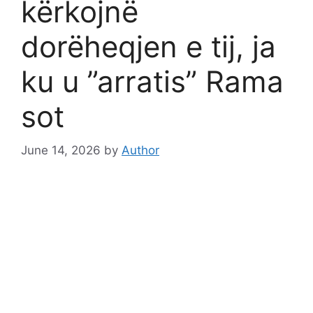
kërkojnë
dorëheqjen e tij, ja
ku u ”arratis” Rama
sot
June 14, 2026
by
Author