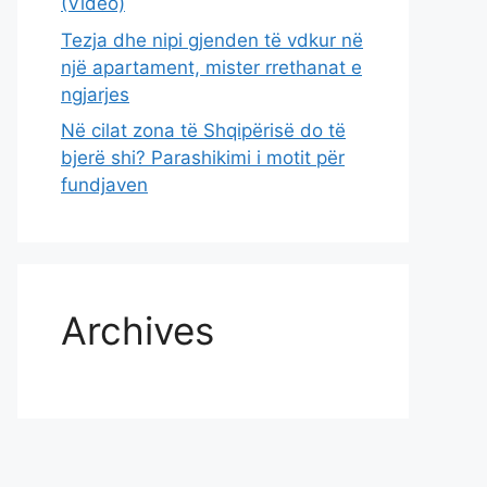
(Video)
Tezja dhe nipi gjenden të vdkur në
një apartament, mister rrethanat e
ngjarjes
Në cilat zona të Shqipërisë do të
bjerë shi? Parashikimi i motit për
fundjaven
Archives