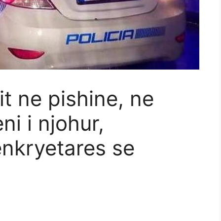
it ne pishine, ne
i i njohur,
enkryetares se