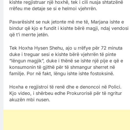
kishte regjistruar një hoxhë, tek i cili nusja shtatzënë
rrëfeu me detaje se si e helmoi vjehrrën.
Pavarësisht se nuk jetonte më me të, Marjana ishte e
bindur që kjo e fundit i kishte bërë magji, ndaj vendosi
që t’i merrte jetën.
Tek Hoxha Hysen Shehu, ajo u rrëfye për 72 minuta
duke i treguar sesi e kishte bërë vjehrrën të pinte
“lëngun magjik”, duke i thënë se ishte një pije e që e
konsumonin të gjithë për të shmangur sherret në
familje. Por në fakt, lëngu ishte ishte fostoksinë.
Hoxha e regjistroi të renë dhe e denoncoi në Polici.
Kjo video, i shërbeu edhe Prokurorisë për të ngritur
akuzën mbi nusen.