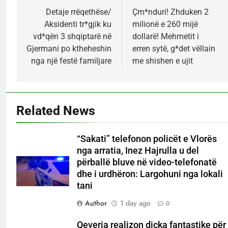
navigation
Detaje rrëqethëse/
Çm*nduri! Zhduken 2
Aksidenti tr*gjik ku
milionë e 260 mijë
vd*qën 3 shqiptarë në
dollarë! Mehmetit i
Gjermani po ktheheshin
erren sytë, g*det vëllain
nga një festë familjare
me shishen e ujit
Related News
“Sakati” telefonon policët e Vlorës
nga arratia, Inez Hajrulla u del
përballë bluve në video-telefonatë
dhe i urdhëron: Largohuni nga lokali
tani
Author
1 day ago
0
Qeveria realizon diçka fantastike për