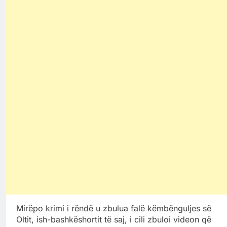
Mirëpo krimi i rëndë u zbulua falë këmbënguljes së
Oltit, ish-bashkëshortit të saj, i cili zbuloi videon që