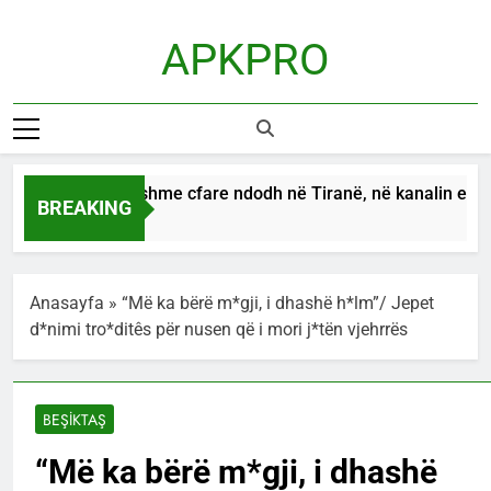
Skip
to
APKPRO
content
E pabesueshme cfare ndodh në Tiranë, në kanalin e ujëra
BREAKING
11 Hours Ago
Anasayfa
»
“Më ka bërë m*gji, i dhashë h*lm”/ Jepet
d*nimi tro*ditês për nusen që i mori j*tën vjehrrës
BEŞİKTAŞ
“Më ka bërë m*gji, i dhashë