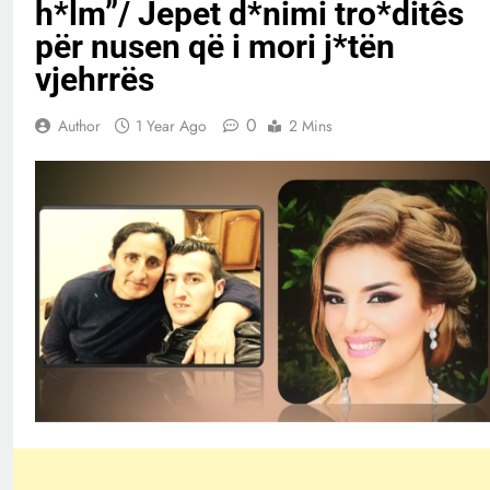
h*lm”/ Jepet d*nimi tro*ditês
për nusen që i mori j*tën
vjehrrës
0
Author
1 Year Ago
2 Mins