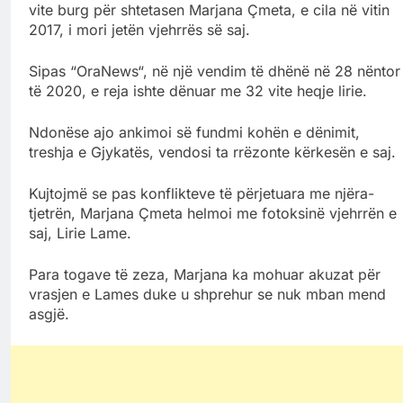
vite burg për shtetasen Marjana Çmeta, e cila në vitin
2017, i mori jetën vjehrrës së saj.
Sipas “OraNews“, në një vendim të dhënë në 28 nëntor
të 2020, e reja ishte dënuar me 32 vite heqje lirie.
Ndonëse ajo ankimoi së fundmi kohën e dënimit,
treshja e Gjykatës, vendosi ta rrëzonte kërkesën e saj.
Kujtojmë se pas konflikteve të përjetuara me njëra-
tjetrën, Marjana Çmeta helmoi me fotoksinë vjehrrën e
saj, Lirie Lame.
Para togave të zeza, Marjana ka mohuar akuzat për
vrasjen e Lames duke u shprehur se nuk mban mend
asgjë.