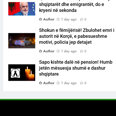
shqiptarët dhe emigrantët, do e
kryeni në sekonda
Author
1 day ago
0
Shokun e fëmijërisë! Zbulohet emri i
autorit në Korçë, e pabesueshme
motivi, policia jep detajet
Author
1 day ago
0
Sapo kishte dalë në pension! Humb
jetën mësuesja shumë e dashur
shqiptare
Author
1 day ago
0