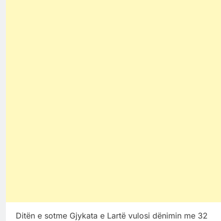
Ditën e sotme Gjykata e Lartë vulosi dënimin me 32