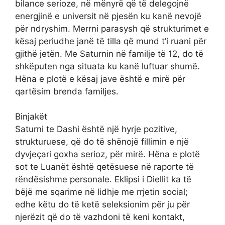
bilance serioze, në mënyrë që të delegojnë
energjinë e universit në pjesën ku kanë nevojë
për ndryshim. Merrni parasysh që strukturimet e
kësaj periudhe janë të tilla që mund t’i ruani për
gjithë jetën. Me Saturnin në familje të 12, do të
shkëputen nga situata ku kanë luftuar shumë.
Hëna e plotë e kësaj jave është e mirë për
qartësim brenda familjes.
Binjakët
Saturni te Dashi është një hyrje pozitive,
strukturuese, që do të shënojë fillimin e një
dyvjeçari goxha serioz, për mirë. Hëna e plotë
sot te Luanët është qetësuese në raporte të
rëndësishme personale. Eklipsi i Diellit ka të
bëjë me sqarime në lidhje me rrjetin social;
edhe këtu do të ketë seleksionim për ju për
njerëzit që do të vazhdoni të keni kontakt,