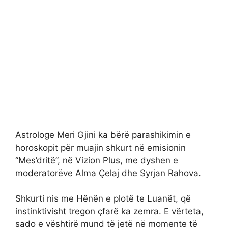
Astrologe Meri Gjini ka bërë parashikimin e
horoskopit për muajin shkurt në emisionin
“Mes’dritë”, në Vizion Plus, me dyshen e
moderatorëve Alma Çelaj dhe Syrjan Rahova.
Shkurti nis me Hënën e plotë te Luanët, që
instinktivisht tregon çfarë ka zemra. E vërteta,
sado e vështirë mund të jetë në momente të