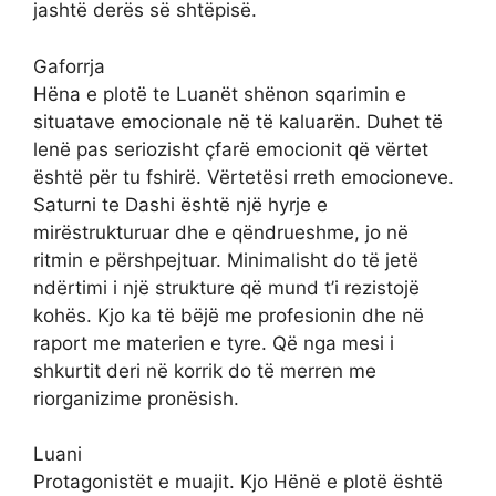
jashtë derës së shtëpisë.
Gaforrja
Hëna e plotë te Luanët shënon sqarimin e
situatave emocionale në të kaluarën. Duhet të
lenë pas seriozisht çfarë emocionit që vërtet
është për tu fshirë. Vërtetësi rreth emocioneve.
Saturni te Dashi është një hyrje e
mirëstrukturuar dhe e qëndrueshme, jo në
ritmin e përshpejtuar. Minimalisht do të jetë
ndërtimi i një strukture që mund t’i rezistojë
kohës. Kjo ka të bëjë me profesionin dhe në
raport me materien e tyre. Që nga mesi i
shkurtit deri në korrik do të merren me
riorganizime pronësish.
Luani
Protagonistët e muajit. Kjo Hënë e plotë është