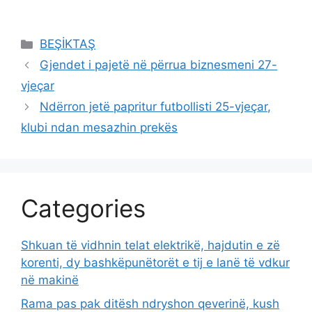
Categories
BEŞİKTAŞ
Gjendet i pajetë në përrua biznesmeni 27-
vjeçar
Ndërron jetë papritur futbollisti 25-vjeçar,
klubi ndan mesazhin prekës
Categories
Shkuan të vidhnin telat elektrikë, hajdutin e zë
korenti, dy bashkëpunëtorët e tij e lanë të vdkur
në makinë
Rama pas pak ditësh ndryshon qeverinë, kush