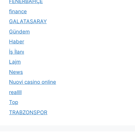
FENERBAHÇE
finance
GALATASARAY
Gündem
Haber
İş İlanı
Lajm
News
Nuovi casino online
reallll
Top
TRABZONSPOR