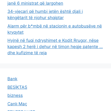
janë 6 ministrat që largohen
34-vjeçari që humbi jetën është djali i
këngëtarit të njohur shqiptar
Alarm për b*mbë në stacionin e autobusëve në
kryqytet
Hyjnë në fuqi ndryshimet e Kodit Rrugor, nëse
kapesh 2 herë i dehur në timon heqje patente …
dhe kufizime të reja
Bank
BEŞİKTAŞ
bizness
Canlı Maç