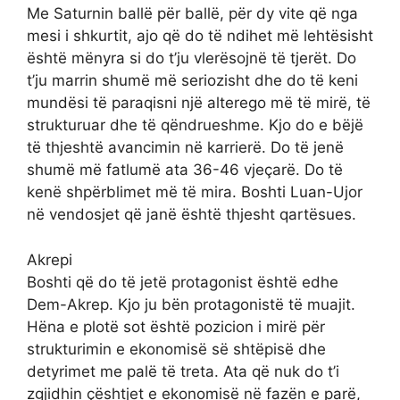
Me Saturnin ballë për ballë, për dy vite që nga
mesi i shkurtit, ajo që do të ndihet më lehtësisht
është mënyra si do t’ju vlerësojnë të tjerët. Do
t’ju marrin shumë më seriozisht dhe do të keni
mundësi të paraqisni një alterego më të mirë, të
strukturuar dhe të qëndrueshme. Kjo do e bëjë
të thjeshtë avancimin në karrierë. Do të jenë
shumë më fatlumë ata 36-46 vjeçarë. Do të
kenë shpërblimet më të mira. Boshti Luan-Ujor
në vendosjet që janë është thjesht qartësues.
Akrepi
Boshti që do të jetë protagonist është edhe
Dem-Akrep. Kjo ju bën protagonistë të muajit.
Hëna e plotë sot është pozicion i mirë për
strukturimin e ekonomisë së shtëpisë dhe
detyrimet me palë të treta. Ata që nuk do t’i
zgjidhin çështjet e ekonomisë në fazën e parë,