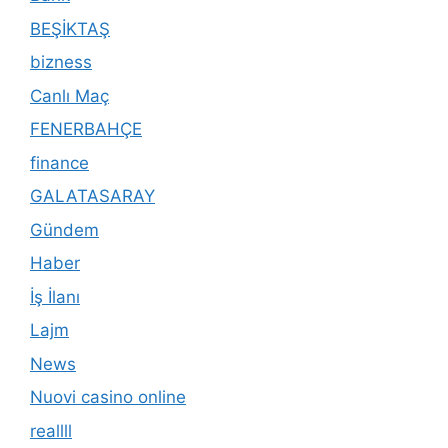
BEŞİKTAŞ
bizness
Canlı Maç
FENERBAHÇE
finance
GALATASARAY
Gündem
Haber
İş İlanı
Lajm
News
Nuovi casino online
reallll