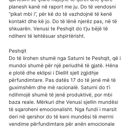
planesh kanë në raport me ju. Do të vendosni
“pikat mbi i”, për kë do të vazhdojnë të kenë
kontakt dhe kë jo. Do të lënë njerëz pas, në të
shkuarën. Venusi te Peshqit do t’ju bëjë të
ndiheni të lehtësuar shpirtërisht.
Peshqit
Do të lirohen shumë nga Saturni te Peshqit, që i
mundoi shumë për një periudhë të gjatë. Hëna
e plotë dhe eklipsi i Diellit sjell zgjidhje
përfundimtare. Pas datës 17 do të jenë më të
guximshëm dhe më racionalë. Saturni do t’i
ndihmojë shumë të jenë produktivë, por mbi
baza reale. Mërkuri dhe Venusi sjellin mundësi
të sqaroheni emocionalisht. Nga fundi i marsit
deri në qershor do të keni mundësi të merrni
vendime përfundimtare për anën emocionale