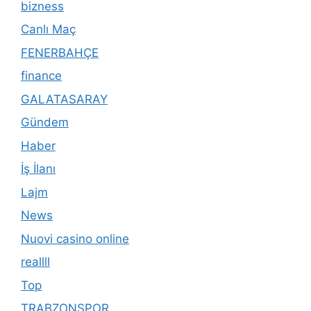
bizness
Canlı Maç
FENERBAHÇE
finance
GALATASARAY
Gündem
Haber
İş İlanı
Lajm
News
Nuovi casino online
reallll
Top
TRABZONSPOR