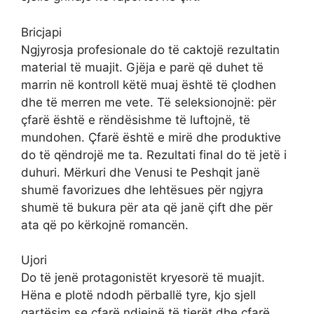
Bricjapi
Ngjyrosja profesionale do të caktojë rezultatin
material të muajit. Gjëja e parë që duhet të
marrin në kontroll këtë muaj është të çlodhen
dhe të merren me vete. Të seleksionojnë: për
çfarë është e rëndësishme të luftojnë, të
mundohen. Çfarë është e mirë dhe produktive
do të qëndrojë me ta. Rezultati final do të jetë i
duhuri. Mërkuri dhe Venusi te Peshqit janë
shumë favorizues dhe lehtësues për ngjyra
shumë të bukura për ata që janë çift dhe për
ata që po kërkojnë romancën.
Ujori
Do të jenë protagonistët kryesorë të muajit.
Hëna e plotë ndodh përballë tyre, kjo sjell
qartësim se çfarë ndjejnë të tjerët dhe çfarë