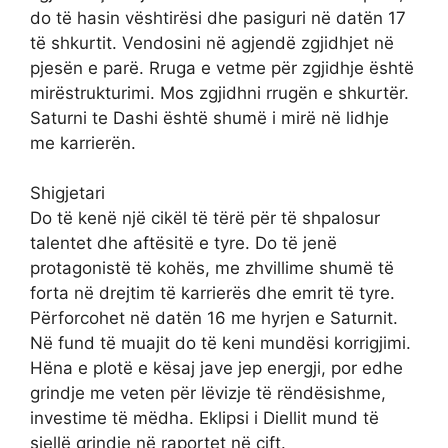
do të hasin vështirësi dhe pasiguri në datën 17
të shkurtit. Vendosini në agjendë zgjidhjet në
pjesën e parë. Rruga e vetme për zgjidhje është
mirëstrukturimi. Mos zgjidhni rrugën e shkurtër.
Saturni te Dashi është shumë i mirë në lidhje
me karrierën.
Shigjetari
Do të kenë një cikël të tërë për të shpalosur
talentet dhe aftësitë e tyre. Do të jenë
protagonistë të kohës, me zhvillime shumë të
forta në drejtim të karrierës dhe emrit të tyre.
Përforcohet në datën 16 me hyrjen e Saturnit.
Në fund të muajit do të keni mundësi korrigjimi.
Hëna e plotë e kësaj jave jep energji, por edhe
grindje me veten për lëvizje të rëndësishme,
investime të mëdha. Eklipsi i Diellit mund të
sjellë grindje në raportet në çift.