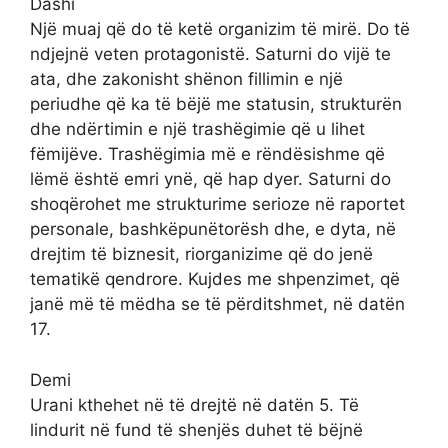
Dashi
Një muaj që do të ketë organizim të mirë. Do të
ndjejnë veten protagonistë. Saturni do vijë te
ata, dhe zakonisht shënon fillimin e një
periudhe që ka të bëjë me statusin, strukturën
dhe ndërtimin e një trashëgimie që u lihet
fëmijëve. Trashëgimia më e rëndësishme që
lëmë është emri ynë, që hap dyer. Saturni do
shoqërohet me strukturime serioze në raportet
personale, bashkëpunëtorësh dhe, e dyta, në
drejtim të biznesit, riorganizime që do jenë
tematikë qendrore. Kujdes me shpenzimet, që
janë më të mëdha se të përditshmet, në datën
17.
Demi
Urani kthehet në të drejtë në datën 5. Të
lindurit në fund të shenjës duhet të bëjnë