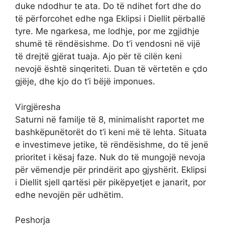
duke ndodhur te ata. Do të ndihet fort dhe do
të përforcohet edhe nga Eklipsi i Diellit përballë
tyre. Me ngarkesa, me lodhje, por me zgjidhje
shumë të rëndësishme. Do t’i vendosni në vijë
të drejtë gjërat tuaja. Ajo për të cilën keni
nevojë është sinqeriteti. Duan të vërtetën e çdo
gjëje, dhe kjo do t’i bëjë imponues.
Virgjëresha
Saturni në familje të 8, minimalisht raportet me
bashkëpunëtorët do t’i keni më të lehta. Situata
e investimeve jetike, të rëndësishme, do të jenë
prioritet i kësaj faze. Nuk do të mungojë nevoja
për vëmendje për prindërit apo gjyshërit. Eklipsi
i Diellit sjell qartësi për pikëpyetjet e janarit, por
edhe nevojën për udhëtim.
Peshorja