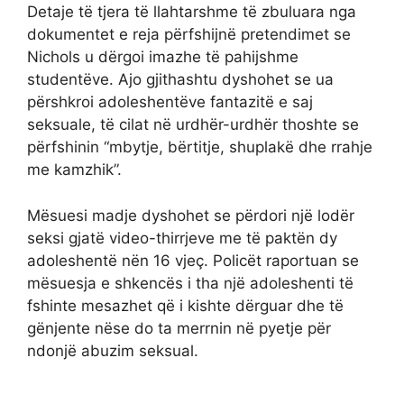
Detaje të tjera të llahtarshme të zbuluara nga
dokumentet e reja përfshijnë pretendimet se
Nichols u dërgoi imazhe të pahijshme
studentëve. Ajo gjithashtu dyshohet se ua
përshkroi adoleshentëve fantazitë e saj
seksuale, të cilat në urdhër-urdhër thoshte se
përfshinin “mbytje, bërtitje, shuplakë dhe rrahje
me kamzhik”.
Mësuesi madje dyshohet se përdori një lodër
seksi gjatë video-thirrjeve me të paktën dy
adoleshentë nën 16 vjeç. Policët raportuan se
mësuesja e shkencës i tha një adoleshenti të
fshinte mesazhet që i kishte dërguar dhe të
gënjente nëse do ta merrnin në pyetje për
ndonjë abuzim seksual.