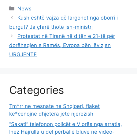
Categories
News
Kush është vajza që largohet nga oborri i
burgut? Ja çfarë thotë ish-ministri
Protestat në Tiranë në ditën e 21-të për
dorëheqjen e Ramës, Evropa bën lëvizjen
URGJENTE
Categories
Tm*rr ne mesnate ne Shqiperi, flaket
ke*cenojne dhjetera jete njerezish
“Sakati” telefonon policët e Vlorës nga arratia,
Inez Hajrulla u del përballë bluve në video-