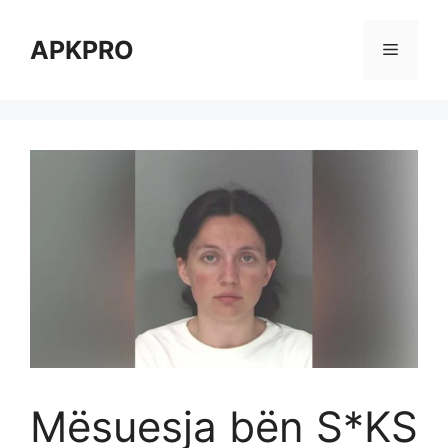
Skip
to
APKPRO
Menu
content
Mësuesja bën S*KS