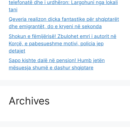
telefonatë dhe i urdhëron: Largohuni nga lokali
tani
Qeveria realizon diçka fantastike për shqiptarët
dhe emigrantët, do e kryeni në sekonda
Shokun e fëmijërisë! Zbulohet emri i autorit në
Korçë, e pabesueshme motivi, policia jep
detajet
Sapo kishte dalë në pension! Humb jetën
mësuesja shumë e dashur shqiptare
Archives