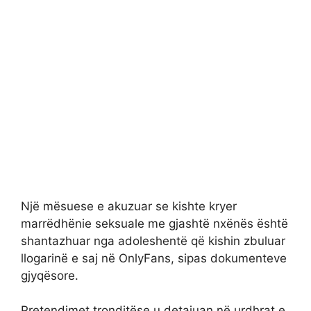
Një mësuese e akuzuar se kishte kryer
marrëdhënie seksuale me gjashtë nxënës është
shantazhuar nga adoleshentë që kishin zbuluar
llogarinë e saj në OnlyFans, sipas dokumenteve
gjyqësore.
Pretendimet tronditëse u detajuan në urdhrat e