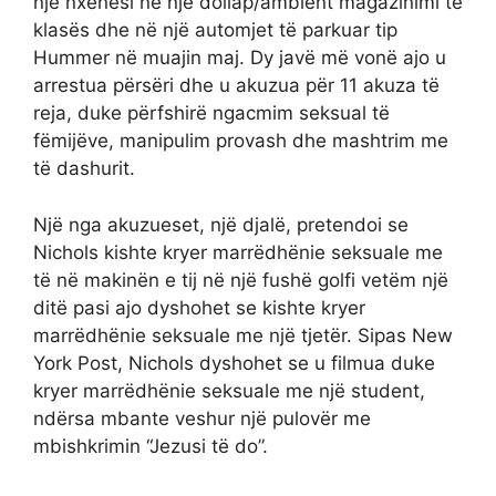
një nxënësi në një dollap/ambient magazinimi të
klasës dhe në një automjet të parkuar tip
Hummer në muajin maj. Dy javë më vonë ajo u
arrestua përsëri dhe u akuzua për 11 akuza të
reja, duke përfshirë ngacmim seksual të
fëmijëve, manipulim provash dhe mashtrim me
të dashurit.
Një nga akuzueset, një djalë, pretendoi se
Nichols kishte kryer marrëdhënie seksuale me
të në makinën e tij në një fushë golfi vetëm një
ditë pasi ajo dyshohet se kishte kryer
marrëdhënie seksuale me një tjetër. Sipas New
York Post, Nichols dyshohet se u filmua duke
kryer marrëdhënie seksuale me një student,
ndërsa mbante veshur një pulovër me
mbishkrimin “Jezusi të do”.