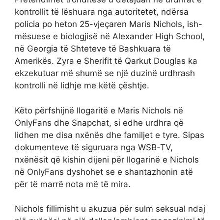
kontrollit të lëshuara nga autoritetet, ndërsa
policia po heton 25-vjeçaren Maris Nichols, ish-
mësuese e biologjisë në Alexander High School,
në Georgia të Shteteve të Bashkuara të
Amerikës. Zyra e Sherifit të Qarkut Douglas ka
ekzekutuar më shumë se një duzinë urdhrash
kontrolli në lidhje me këtë çështje.
Këto përfshijnë llogaritë e Maris Nichols në
OnlyFans dhe Snapchat, si edhe urdhra që
lidhen me disa nxënës dhe familjet e tyre. Sipas
dokumenteve të siguruara nga WSB-TV,
nxënësit që kishin dijeni për llogarinë e Nichols
në OnlyFans dyshohet se e shantazhonin atë
për të marrë nota më të mira.
Nichols fillimisht u akuzua për sulm seksual ndaj