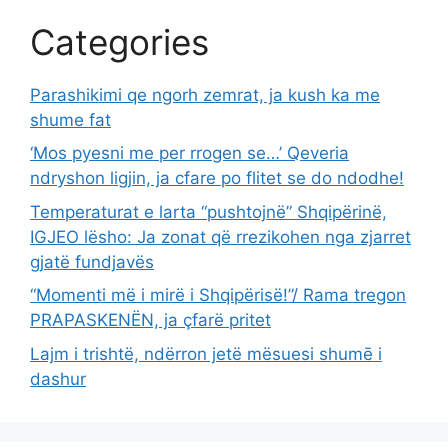
Categories
Parashikimi qe ngorh zemrat, ja kush ka me
shume fat
‘Mos pyesni me per rrogen se…’ Qeveria
ndryshon ligjin, ja cfare po flitet se do ndodhe!
Temperaturat e larta “pushtojnë” Shqipërinë,
IGJEO lësho: Ja zonat që rrezikohen nga zjarret
gjatë fundjavës
“Momenti më i mirë i Shqipërisë!”/ Rama tregon
PRAPASKENËN, ja çfarë pritet
Lajm i trishtë, ndërron jetë mësuesi shumē i
dashur