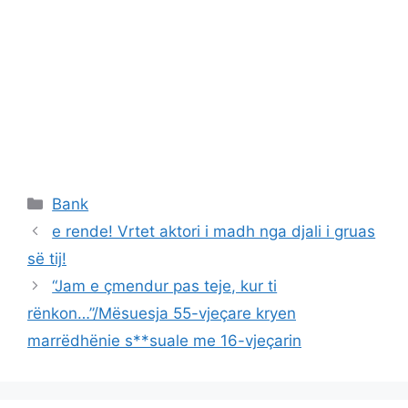
Categories
Bank
e rende! Vrtet aktori i madh nga djali i gruas
së tij!
“Jam e çmendur pas teje, kur ti
rënkon…”/Mësuesja 55-vjeçare kryen
marrëdhënie s**suale me 16-vjeçarin