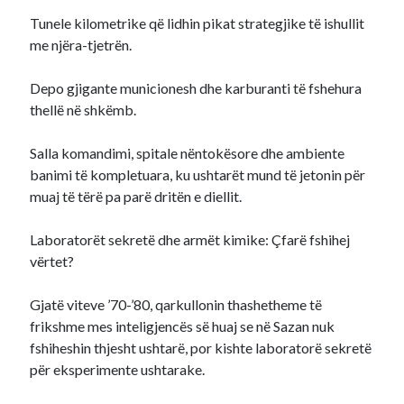
Tunele kilometrike që lidhin pikat strategjike të ishullit
me njëra-tjetrën.
Depo gjigante municionesh dhe karburanti të fshehura
thellë në shkëmb.
Salla komandimi, spitale nëntokësore dhe ambiente
banimi të kompletuara, ku ushtarët mund të jetonin për
muaj të tërë pa parë dritën e diellit.
Laboratorët sekretë dhe armët kimike: Çfarë fshihej
vërtet?
Gjatë viteve ’70-’80, qarkullonin thashetheme të
frikshme mes inteligjencës së huaj se në Sazan nuk
fshiheshin thjesht ushtarë, por kishte laboratorë sekretë
për eksperimente ushtarake.