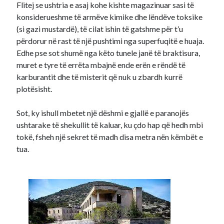
Flitej se ushtria e asaj kohe kishte magazinuar sasi të
konsiderueshme të armëve kimike dhe lëndëve toksike
(si gazi mustardë), të cilat ishin të gatshme për t’u
përdorur në rast të një pushtimi nga superfuqitë e huaja.
Edhe pse sot shumë nga këto tunele janë të braktisura,
muret e tyre të errëta mbajnë ende erën e rëndë të
karburantit dhe të misterit që nuk u zbardh kurrë
plotësisht.
Sot, ky ishull mbetet një dëshmi e gjallë e paranojës
ushtarake të shekullit të kaluar, ku çdo hap që hedh mbi
tokë, fsheh një sekret të madh disa metra nën këmbët e
tua.