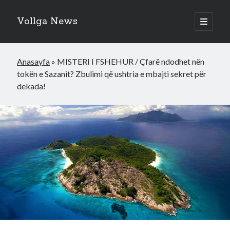
Vollga News
open
primary
menu
Anasayfa
»
MISTERI I FSHEHUR / Çfarë ndodhet nën
tokën e Sazanit? Zbulimi që ushtria e mbajti sekret për
dekada!