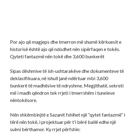
Por ajo që magjeps dhe tmerron më shumë kërkuesit e
historisë është ajo që ndodhet nën sipërfaqen e tokës.
Qyteti fantazmë nën tokë dhe 3,600 bunkerët
Sipas dëshmive të ish-ushtarakëve dhe dokumenteve të
deklasifikuara, në ishull janë ndërtuar mbi 3,600
bunkerë të madhësive të ndryshme. Megjithatë, sekreti
më i madh qëndron tek rrjeti i tmerrshëm i tuneleve
nëntokësore.
Nën shkëmbinjtë e Sazanit fshihet një “qytet fantazmë” i
tërë nën tokë, i projektuar për t’i bërë ballë edhe një
sulmi bërthamor. Ky rrjet përfshin: