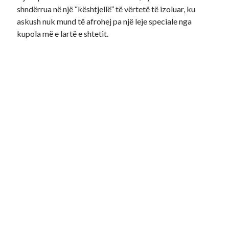
shndërrua në një “kështjellë” të vërtetë të izoluar, ku
askush nuk mund të afrohej pa një leje speciale nga
kupola më e lartë e shtetit.