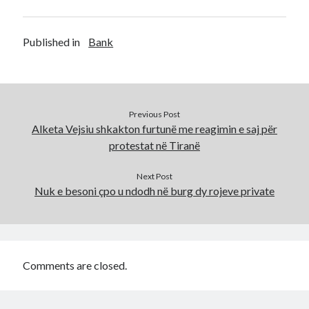
Published in
Bank
Previous Post
Alketa Vejsiu shkakton furtunë me reagimin e saj për
protestat në Tiranë
Next Post
Nuk e besoni çpo u ndodh në burg dy rojeve private
Comments are closed.