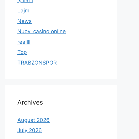
İş İlanı
Lajm
News
Nuovi casino online
reallll
Top
TRABZONSPOR
Archives
August 2026
July 2026