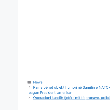
Categories
News
Rama bëhet objekt humori në Samitin e NATO-s, 
reagon Presidenti amerikan
Operacioni kundër tjetërsimit të pronave, policia