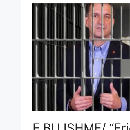
E BUJSHME/ “Erio