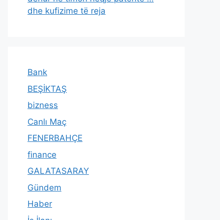
dhe kufizime të reja
Bank
BEŞİKTAŞ
bizness
Canlı Maç
FENERBAHÇE
finance
GALATASARAY
Gündem
Haber