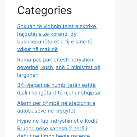
Categories
Shkuan të vidhnin telat elektrikë,
hajdutin e zë korenti, dy
bashkëpunëtorët e tij e lanë të
vdkur në makinë
Rama pas pak ditësh ndryshon
qeverinë, kush janë 6 ministrat që
largohen
34-vjeçari që humbi jetën është
djali i këngëtarit të njohur shqiptar
Alarm për b*mbë në stacionin e
autobusëve në kryqytet
Hyjnë në fuqi ndryshimet e Kodit
Rrugor, nëse kapesh 2 herë i
dehur në timon heqje patente …