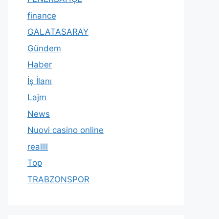
finance
GALATASARAY
Gündem
Haber
İş İlanı
Lajm
News
Nuovi casino online
reallll
Top
TRABZONSPOR