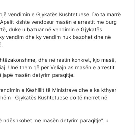
tojë vendimin e Gjykatës Kushtetuese. Do ta marrë
 Apelit kishte vendosur masën e arrestit me burg
Lartë, duke u bazuar në vendimin e Gjykatës
t ky vendim dhe ky vendim nuk bazohet dhe në
ë.
htëzakonshme, dhe në rastin konkret, kjo masë,
iaj. Unë them që për Veliajn as masën e arrestit
ë japë masën detyrim paraqitje.
ndimin e Këshillit të Ministrave dhe e ka kthyer
ishëm i Gjykatës Kushtetuese do të merret në
të ndëshkohet me masën detyrim paraqitje”, u