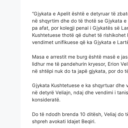
“Gjykata e Apelit është e detyruar të zba
në shqyrtim dhe do të thotë se Gjykata e
pa afat, por kolegji penal i Gjykatës së 
Kushtetuese thotë që duhet të rishikohe
vendimet unifikuese që ka Gjykata e Lart
Masa e arrestit me burg është masë e jas
lidhur me të pandehurin kryesor, Erion Vel
në shtëpi nuk do ta japë gjykata, por do t
Gjykata Kushtetuese e ka shqyrtuar dhe ve
në detyrë Veliajn, ndaj dhe vendimi i tan
konsideratë.
Do të ndodh brenda 10 ditësh, Veliaj do 
shpreh avokati Idajet Beqiri.