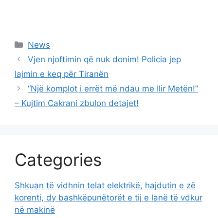
Categories
News
Vjen njoftimin që nuk donim! Policia jep
lajmin e keq për Tiranën
“Një komplot i errët më ndau me Ilir Metën!”
– Kujtim Cakrani zbulon detajet!
Categories
Shkuan të vidhnin telat elektrikë, hajdutin e zë
korenti, dy bashkëpunëtorët e tij e lanë të vdkur
në makinë