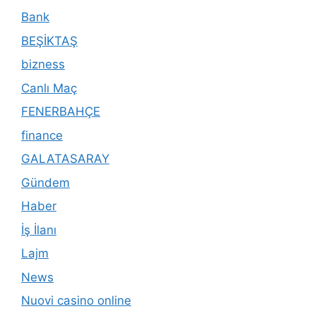
Bank
BEŞİKTAŞ
bizness
Canlı Maç
FENERBAHÇE
finance
GALATASARAY
Gündem
Haber
İş İlanı
Lajm
News
Nuovi casino online