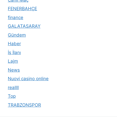
FENERBAHÇE
finance
GALATASARAY
Gündem
Haber
İş İlanı
Lajm
News
Nuovi casino online
reallll
Top
TRABZONSPOR