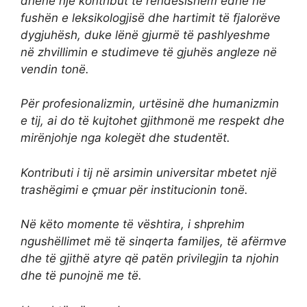
dhënë një kontribut të rëndësishëm edhe në
fushën e leksikologjisë dhe hartimit të fjalorëve
dygjuhësh, duke lënë gjurmë të pashlyeshme
në zhvillimin e studimeve të gjuhës angleze në
vendin tonë.
Për profesionalizmin, urtësinë dhe humanizmin
e tij, ai do të kujtohet gjithmonë me respekt dhe
mirënjohje nga kolegët dhe studentët.
Kontributi i tij në arsimin universitar mbetet një
trashëgimi e çmuar për institucionin tonë.
Në këto momente të vështira, i shprehim
ngushëllimet më të sinqerta familjes, të afërmve
dhe të gjithë atyre që patën privilegjin ta njohin
dhe të punojnë me të.