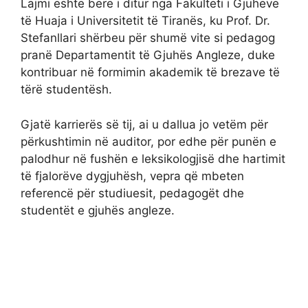
Lajmi është bërë i ditur nga Fakulteti i Gjuhëve
të Huaja i Universitetit të Tiranës, ku Prof. Dr.
Stefanllari shërbeu për shumë vite si pedagog
pranë Departamentit të Gjuhës Angleze, duke
kontribuar në formimin akademik të brezave të
tërë studentësh.
Gjatë karrierës së tij, ai u dallua jo vetëm për
përkushtimin në auditor, por edhe për punën e
palodhur në fushën e leksikologjisë dhe hartimit
të fjalorëve dygjuhësh, vepra që mbeten
referencë për studiuesit, pedagogët dhe
studentët e gjuhës angleze.