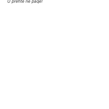
U prehtë në paqe!