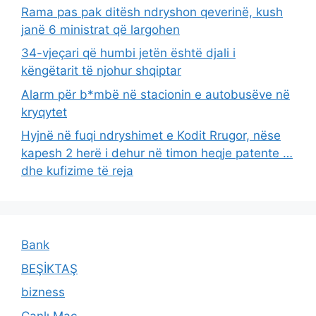
Rama pas pak ditësh ndryshon qeverinë, kush
janë 6 ministrat që largohen
34-vjeçari që humbi jetën është djali i
këngëtarit të njohur shqiptar
Alarm për b*mbë në stacionin e autobusëve në
kryqytet
Hyjnë në fuqi ndryshimet e Kodit Rrugor, nëse
kapesh 2 herë i dehur në timon heqje patente …
dhe kufizime të reja
Bank
BEŞİKTAŞ
bizness
Canlı Maç