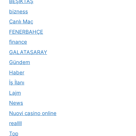
BEŞİKTAŞ
bizness
Canlı Maç
FENERBAHÇE
finance
GALATASARAY
Gündem
Haber
İş İlanı
Lajm
News
Nuovi casino online
reallll
Top