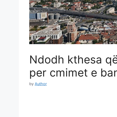
Ndodh kthesa që
per cmimet e ba
by
Author