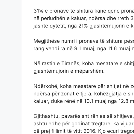
31% e pronave të shitura kanë qenë prona
në periudhën e kaluar, ndërsa dhe rreth
jashtë qytetit, nga 21% gjashtëmujorin e k
Megjithëse numri i pronave të shitura pës
rang vendi ra në 9.1 muaj, nga 11.6 muaj
Në rastin e Tiranës, koha mesatare e shit
gjashtëmujorin e mëparshëm.
Ndërkohë, koha mesatare për shitjet në zo
ndërsa për zonat e tjera, kohëzgjatja e sh
kaluar, duke rënë në 10.1 muaj nga 12.8 m
Gjithashtu, pavarësisht rënies së shitjeve
ashtu edhe për godinat tregtare, ka vijuar
që prej fillimit të vitit 2016. Kjo ecuri tr