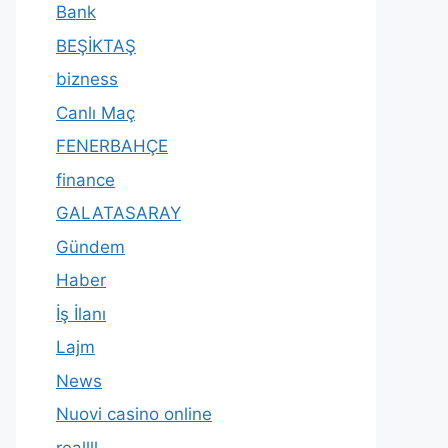
Bank
BEŞİKTAŞ
bizness
Canlı Maç
FENERBAHÇE
finance
GALATASARAY
Gündem
Haber
İş İlanı
Lajm
News
Nuovi casino online
reallll