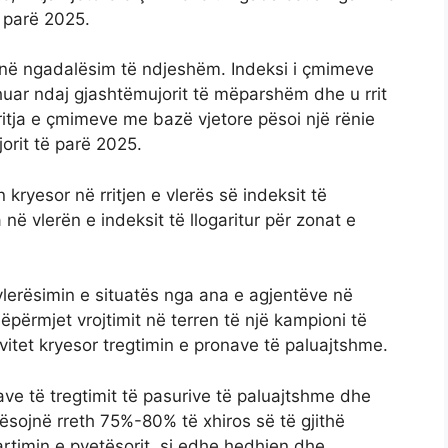
e parë 2025.
t në ngadalësim të ndjeshëm. Indeksi i çmimeve
shuar ndaj gjashtëmujorit të mëparshëm dhe u rrit
Rritja e çmimeve me bazë vjetore pësoi një rënie
jorit të parë 2025.
kryesor në rritjen e vlerës së indeksit të
në vlerën e indeksit të llogaritur për zonat e
lerësimin e situatës nga ana e agjentëve në
përmjet vrojtimit në terren të një kampioni të
vitet kryesor tregtimin e pronave të paluajtshme.
ave të tregtimit të pasurive të paluajtshme dhe
aqësojnë rreth 75%-80% të xhiros së të gjithë
artimin e pyetësorit, si edhe hedhjen dhe