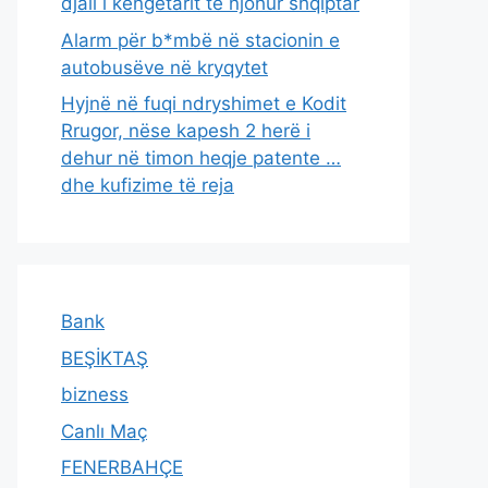
djali i këngëtarit të njohur shqiptar
Alarm për b*mbë në stacionin e
autobusëve në kryqytet
Hyjnë në fuqi ndryshimet e Kodit
Rrugor, nëse kapesh 2 herë i
dehur në timon heqje patente …
dhe kufizime të reja
Bank
BEŞİKTAŞ
bizness
Canlı Maç
FENERBAHÇE