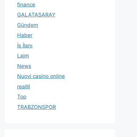
finance
GALATASARAY
Gündem
Haber
İş İlanı
Lajm
News
Nuovi casino online
reallll
Top
TRABZONSPOR