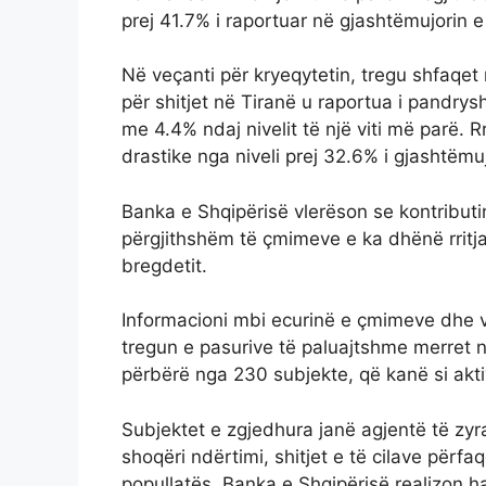
prej 41.7% i raportuar në gjashtëmujorin 
Në veçanti për kryeqytetin, tregu shfaqe
për shitjet në Tiranë u raportua i pandry
me 4.4% ndaj nivelit të një viti më parë. 
drastike nga niveli prej 32.6% i gjashtëmu
Banka e Shqipërisë vlerëson se kontributin 
përgjithshëm të çmimeve e ka dhënë rritja 
bregdetit.
Informacioni mbi ecurinë e çmimeve dhe v
tregun e pasurive të paluajtshme merret në
përbërë nga 230 subjekte, që kanë si akti
Subjektet e zgjedhura janë agjentë të zyr
shoqëri ndërtimi, shitjet e të cilave përf
popullatës. Banka e Shqipërisë realizon h