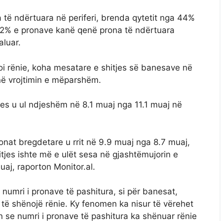
 të ndërtuara në periferi, brenda qytetit nga 44%
 32% e pronave kanë qenë prona të ndërtuara
aluar.
oi rënie, koha mesatare e shitjes së banesave në
 në vrojtimin e mëparshëm.
jes u ul ndjeshëm në 8.1 muaj nga 11.1 muaj në
nat bregdetare u rrit në 9.9 muaj nga 8.7 muaj,
itjes ishte më e ulët sesa në gjashtëmujorin e
uaj, raporton Monitor.al.
, numri i pronave të pashitura, si për banesat,
 të shënojë rënie. Ky fenomen ka nisur të vërehet
egon se numri i pronave të pashitura ka shënuar rënie