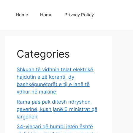
Home
Home
Privacy Policy
Categories
Shkuan të vidhnin telat elektrikë,
hajdutin e zë korenti, dy
bashkëpunëtorët e tij e lanë të
vdkur në makinë
Rama pas pak ditësh ndryshon
qeverinë, kush janë 6 ministrat që
largohen
34-vjeçari që humbi jetën është