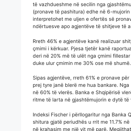
të vazhdueshme në secilin nga gjashtëmuj
(pronave të pashitura) edhe në 6-mujorin 
interpretohet me uljen e ofertës së pronave
ndërtuesve apo agjentëve të shitjeve të a
Rreth 46% e agjentëve kanë realizuar shi
çmimi i kërkuar. Pjesa tjetër kanë raportu
deri në 20% më të ulët nga çmimi fillestar
duke ulur çmimin me 30% ose më shumë.
Sipas agjentëve, rreth 61% e pronave për 
prej tyre janë blerë me hua bankare. Nga 
në 60% të vlerës. Banka e Shqipërisë vl
ritme të larta në gjashtëmujorin e dytë të v
Indeksi Fischer i përllogaritur nga Banka
shitura gjatë periudhës u rrit me 11.7% 
në krahasim me një vit më parë. Megjithat