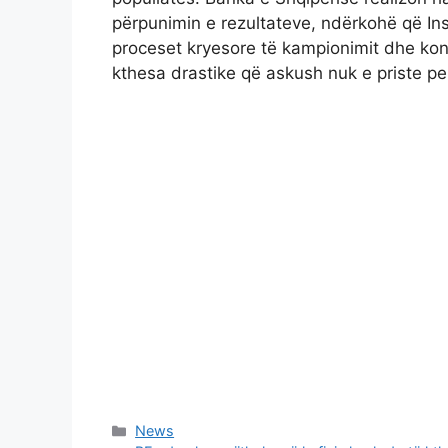
përpunimin e rezultateve, ndërkohë që Insti
proceset kryesore të kampionimit dhe kont
kthesa drastike që askush nuk e priste 
Categories
News