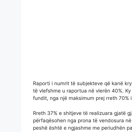
Raporti i numrit të subjekteve që kanë kry
të vlefshme u raportua në vlerën 40%. Ky
fundit, nga një maksimum prej rreth 70% i 
Rreth 37% e shitjeve të realizuara gjatë gj
përfaqësohen nga prona të vendosura në z
peshë është e ngjashme me periudhën p