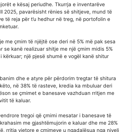
orët e kësaj periudhe. Tkurrja e inventarëve
II 2025, pavarësisht rënies së shitjeve, mund të
 të reja për t’u hedhur në treg, në portofolin e
nketuar.
tje me çmim të njëjtë ose deri në 5% më pak sesa
ar se kanë realizuar shitje me një çmim midis 5%
 i kërkuar; një pjesë shumë e vogël kanë shitur
banim dhe e atyre për përdorim tregtar të shitura
këto, në 38% të rasteve, kredia ka mbuluar deri
erëson se çmimet e banesave vazhduan rritjen me
itit të kaluar.
 Qendrore tregoi që çmimi mesatar i banesave të
në krahasim me gjashtëmujorin e kaluar dhe me 28%
ë, rritja vjetore e çmimeve u ngadalësua nga niveli