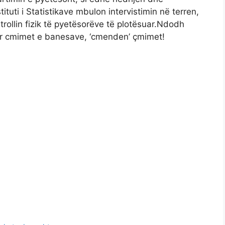
tuti i Statistikave mbulon intervistimin në terren,
rollin fizik të pyetësorëve të plotësuar.Ndodh
per cmimet e banesave, ‘cmenden’ çmimet!