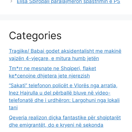
Elisa Spiropali paralajmëron spastrimin e PS
Categories
Tragjike/ Babai godet aksidentalisht me makinë
vajzën 4-vjeçare, e mitura humb jetën
Tm*rr ne mesnate ne Shqiperi, flaket
ke*cenojne dhjetera jete njerezish
“Sakati” telefonon policët e Vlorës nga arratia,
Inez Hajrulla u del përballë bluve në video-
telefonatë dhe i urdhëron: Largohuni nga lokali
tani
Qeveria realizon diçka fantastike për shqiptarët
dhe emigrantët, do e kryeni në sekonda