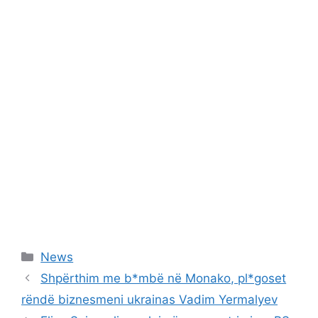
Categories
News
Shpërthim me b*mbë në Monako, pl*goset
rëndë biznesmeni ukrainas Vadim Yermalyev