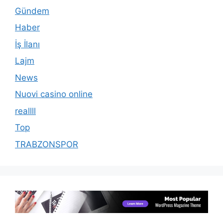
Gündem
Haber
İş İlanı
Lajm
News
Nuovi casino online
reallll
Top
TRABZONSPOR