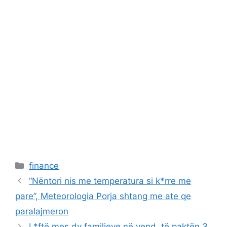
Categories
finance
“Nëntori nis me temperatura si k*rre me
pare”, Meteorologia Porja shtang me ate qe
paralajmeron
L*ftë mes dy familjeve në vend, të paktën 3