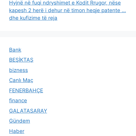
Hyjnë në fuqi ndryshimet e Kodit Rrugor, nëse
kapesh 2 herë i dehur në timon heqje patente …
dhe kufizime të reja
Bank
BEŞİKTAŞ
bizness
Canlı Maç
FENERBAHÇE
finance
GALATASARAY
Gündem
Haber