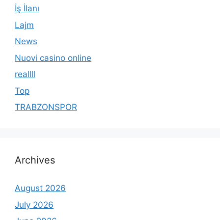
İş İlanı
Lajm
News
Nuovi casino online
reallll
Top
TRABZONSPOR
Archives
August 2026
July 2026