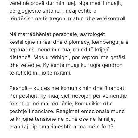
vënë në provë durimin tuaj. Nga mesi i muajit,
përgjegjësitë shtohen, ndaj është e
rëndësishme të tregoni maturi dhe vetëkontroll.
Në marrëdhëniet personale, astrologët
këshillojnë mirësi dhe diplomacy, këmbëngulja e
tepruar në mendimin tuaj mund të krijojë
distancë. Mos u tërhiqni, por veproni me qetësi
dhe vetëdije. Ky është muaji ku fuqia qëndron
te reflektimi, jo te nxitimi.
Peshqit – kujdes me komunikimin dhe financat
Për peshqit, ky muaj sjell nevojën për vëmendje
të shtuar në marrëdhënie, komunikim dhe
çështje financiare. Reagimet emocionale mund
të krijojnë tensione në punë ose në familje,
prandaj diplomacia është arma më e fortë.