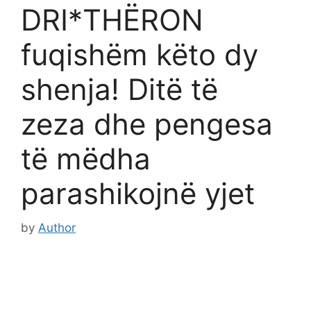
DRI*THËRON
fuqishëm këto dy
shenja! Ditë të
zeza dhe pengesa
të mëdha
parashikojnë yjet
by
Author