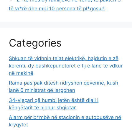
të vr*rë dhe mbi 10 persona të pl*gosur!
Categories
Shkuan të vidhnin telat elektrikë, hajdutin e zë
korenti, dy bashkëpunëtorët e tij e lanë të vdkur
në makinë
Rama pas pak ditësh ndryshon qeverinë, kush
janë 6 ministrat që largohen
34-vjeçari që humbi jetën është djali i
këngëtarit të njohur shqiptar
Alarm për b*mbë në stacionin e autobusëve në
kryqytet