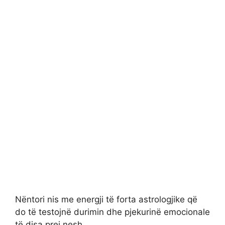
Nëntori nis me energji të forta astrologjike që
do të testojnë durimin dhe pjekurinë emocionale
të disa prej nesh.