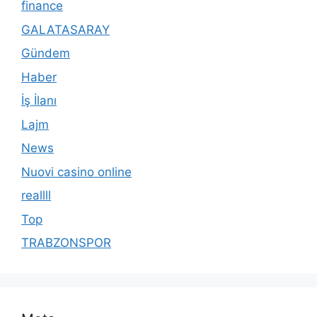
finance
GALATASARAY
Gündem
Haber
İş İlanı
Lajm
News
Nuovi casino online
reallll
Top
TRABZONSPOR