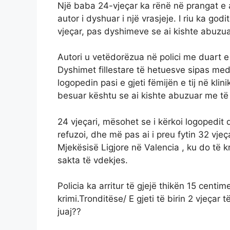
Një baba 24-vjeçar ka rënë në prangat e au
autor i dyshuar i një vrasjeje. I riu ka godi
vjeçar, pas dyshimeve se ai kishte abuzu
Autori u vetëdorëzua në polici me duart e
Dyshimet fillestare të hetuesve sipas me
logopedin pasi e gjeti fëmijën e tij në kl
besuar kështu se ai kishte abuzuar me të 
24 vjeçari, mësohet se i kërkoi logopedit që
refuzoi, dhe më pas ai i preu fytin 32 vjeça
Mjekësisë Ligjore në Valencia , ku do të k
sakta të vdekjes.
Policia ka arritur të gjejë thikën 15 centi
krimi.Tronditëse/ E gjeti të birin 2 vjeçar 
juaj??