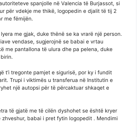
toriteteve spanjolle në Valencia të Burjassot, si
tur për vdekje me thikë, logopedin e djalit të tij 2
ar me fëmijën.
 lyera me gjak, duke thënë se ka vrarë një person.
diave vendase, sugjerojnë se babai e vrtau
inikë me pantallona të ulura dhe pa pelena, duke
birin.
 t’i tregonte pamjet e sigurisë, por ky i fundit
rit. Trupi i viktimës u transferua në Institutin e
ryhet një autopsi për të përcaktuar shkaqet e
metra të gjatë me të cilën dyshohet se është kryer
të zhveshur, babai i pret fytin logopedit . Mendimi