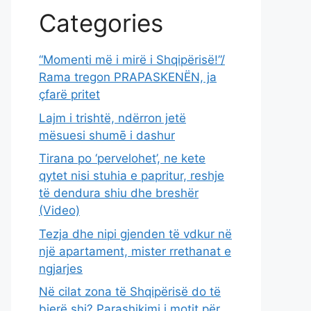
Categories
“Momenti më i mirë i Shqipërisë!”/
Rama tregon PRAPASKENËN, ja
çfarë pritet
Lajm i trishtë, ndërron jetë
mësuesi shumē i dashur
Tirana po ‘pervelohet’, ne kete
qytet nisi stuhia e papritur, reshje
të dendura shiu dhe breshër
(Video)
Tezja dhe nipi gjenden të vdkur në
një apartament, mister rrethanat e
ngjarjes
Në cilat zona të Shqipërisë do të
bjerë shi? Parashikimi i motit për