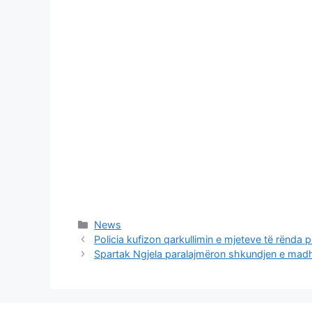
Categories
News
Policia kufizon qarkullimin e mjeteve të rënda p
Spartak Ngjela paralajmëron shkundjen e madh