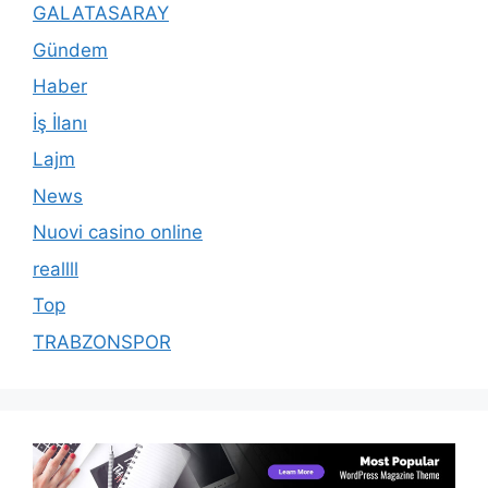
GALATASARAY
Gündem
Haber
İş İlanı
Lajm
News
Nuovi casino online
reallll
Top
TRABZONSPOR