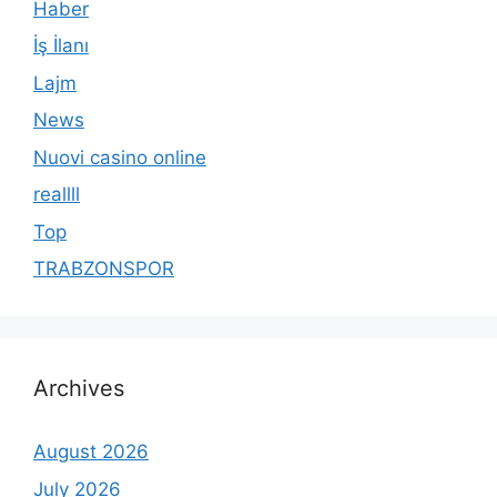
Haber
İş İlanı
Lajm
News
Nuovi casino online
reallll
Top
TRABZONSPOR
Archives
August 2026
July 2026