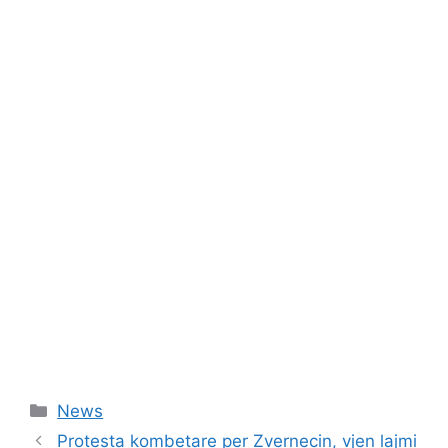
Categories
News
Protesta kombetare per Zvernecin, vjen lajmi