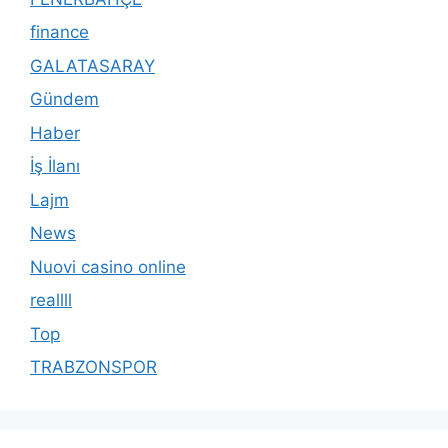
finance
GALATASARAY
Gündem
Haber
İş İlanı
Lajm
News
Nuovi casino online
reallll
Top
TRABZONSPOR