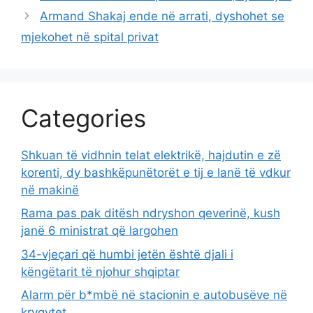
Armand Shakaj ende në arrati, dyshohet se
mjekohet në spital privat
Categories
Shkuan të vidhnin telat elektrikë, hajdutin e zë
korenti, dy bashkëpunëtorët e tij e lanë të vdkur
në makinë
Rama pas pak ditësh ndryshon qeverinë, kush
janë 6 ministrat që largohen
34-vjeçari që humbi jetën është djali i
këngëtarit të njohur shqiptar
Alarm për b*mbë në stacionin e autobusëve në
kryqytet