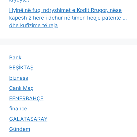
Hyjnë në fuqi ndryshimet e Kodit Rrugor, nëse
kapesh 2 herë i dehur në timon heqje patente …
dhe kufizime të reja
Bank
BEŞİKTAŞ
bizness
Canlı Maç
FENERBAHÇE
finance
GALATASARAY
Gündem