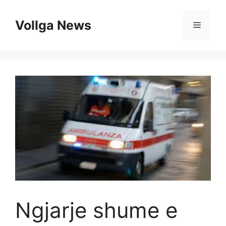
Skip
to
Vollga News
Menu
content
Ngjarje shume e