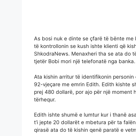
As bosi nuk e dinte se çfarë të bënte me 
të kontrollonin se kush ishte klienti që k
ShkodraNews. Menaxheri tha se ata do të 
tjetër Bobi mori një telefonatë nga banka.
Ata kishin arritur të identifikonin personi
92-vjeçare me emrin Edith. Edith kishte s
prej 480 dollarë, por ajo për një moment 
tërhequr.
Edith ishte shumë e lumtur kur i thanë as
t’i jepte 20 dollarët e mbetura për ta fa
qirasë ata do të kishin qenë paratë e vetm