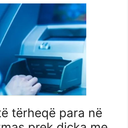
të tërheqë para në
tmas prek diçka me