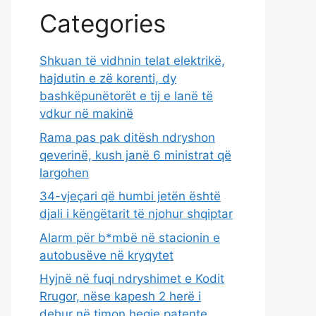
Categories
Shkuan të vidhnin telat elektrikë,
hajdutin e zë korenti, dy
bashkëpunëtorët e tij e lanë të
vdkur në makinë
Rama pas pak ditësh ndryshon
qeverinë, kush janë 6 ministrat që
largohen
34-vjeçari që humbi jetën është
djali i këngëtarit të njohur shqiptar
Alarm për b*mbë në stacionin e
autobusëve në kryqytet
Hyjnë në fuqi ndryshimet e Kodit
Rrugor, nëse kapesh 2 herë i
dehur në timon heqje patente …