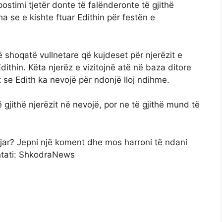
stimi tjetër donte të falënderonte të gjithë
a se e kishte ftuar Edithin për festën e
jë shoqatë vullnetare që kujdeset për njerëzit e
thin. Këta njerëz e vizitojnë atë në baza ditore
 se Edith ka nevojë për ndonjë lloj ndihme.
gjithë njerëzit në nevojë, por ne të gjithë mund të
bujar? Jepni një koment dhe mos harroni të ndani
shtati: ShkodraNews