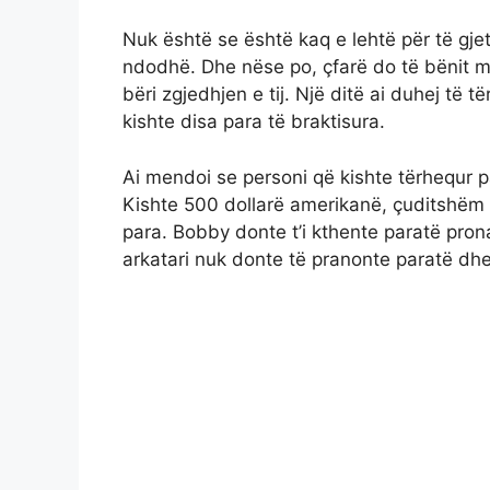
Nuk është se është kaq e lehtë për të gje
ndodhë. Dhe nëse po, çfarë do të bënit m
bëri zgjedhjen e tij. Një ditë ai duhej të 
kishte disa para të braktisura.
Ai mendoi se personi që kishte tërhequr pa
Kishte 500 dollarë amerikanë, çuditshëm
para. Bobby donte t’i kthente paratë prona
arkatari nuk donte të pranonte paratë dhe