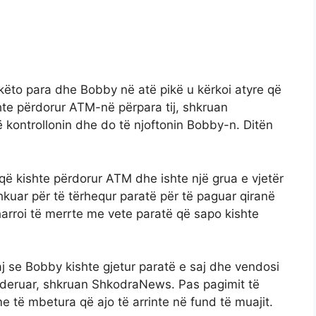
këto para dhe Bobby në atë pikë u kërkoi atyre që
ishte përdorur ATM-në përpara tij, shkruan
kontrollonin dhe do të njoftonin Bobby-n. Ditën
n që kishte përdorur ATM dhe ishte një grua e vjetër
hkuar për të tërhequr paratë për të paguar qiranë
harroi të merrte me vete paratë që sapo kishte
aj se Bobby kishte gjetur paratë e saj dhe vendosi
lënderuar, shkruan ShkodraNews. Pas pagimit të
e të mbetura që ajo të arrinte në fund të muajit.