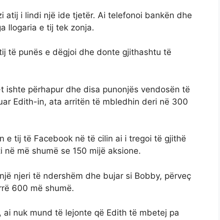
atij i lindi një ide tjetër. Ai telefonoi bankën dhe
llogaria e tij tek zonja.
ij të punës e dëgjoi dhe donte gjithashtu të
y-t ishte përhapur dhe disa punonjës vendosën të
r Edith-in, ata arritën të mbledhin deri në 300
e tij të Facebook në të cilin ai i tregoi të gjithë
riti në më shumë se 150 mijë aksione.
 një njeri të ndershëm dhe bujar si Bobby, përveç
arrë 600 më shumë.
 ai nuk mund të lejonte që Edith të mbetej pa