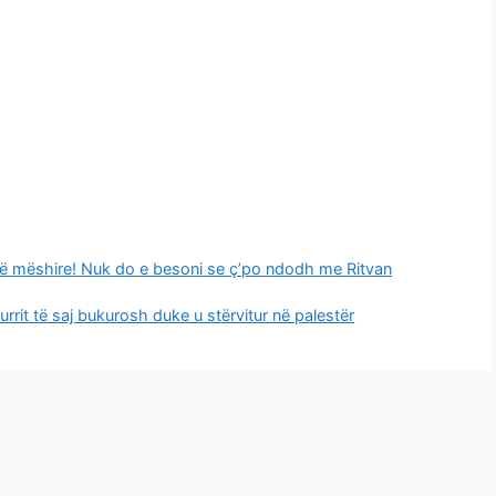
pikë mëshire! Nuk do e besoni se ç’po ndodh me Ritvan
rrit të saj bukurosh duke u stërvitur në palestër