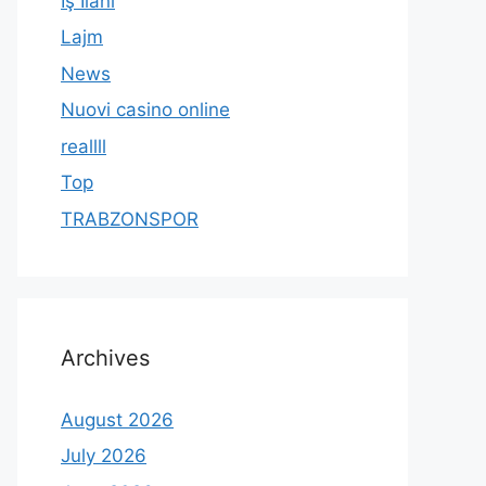
İş İlanı
Lajm
News
Nuovi casino online
reallll
Top
TRABZONSPOR
Archives
August 2026
July 2026