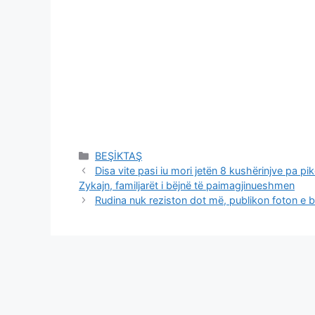
Categories
BEŞİKTAŞ
Disa vite pasi iu mori jetën 8 kushërinjve pa 
Zykajn, familjarët i bëjnë të paimagjinueshmen
Rudina nuk reziston dot më, publikon foton e bu