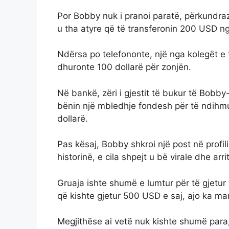
Por Bobby nuk i pranoi paratë, përkundrazi 
u tha atyre që të transferonin 200 USD nga 
Ndërsa po telefononte, një nga kolegët e t
dhuronte 100 dollarë për zonjën.
Në bankë, zëri i gjestit të bukur të Bobb
bënin një mbledhje fondesh për të ndihmua
dollarë.
Pas kësaj, Bobby shkroi një post në profilin 
historinë, e cila shpejt u bë virale dhe ar
Gruaja ishte shumë e lumtur për të gjetur
që kishte gjetur 500 USD e saj, ajo ka m
Megjithëse ai vetë nuk kishte shumë para,