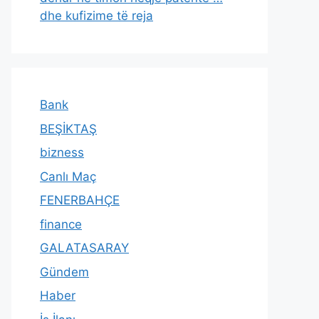
dhe kufizime të reja
Bank
BEŞİKTAŞ
bizness
Canlı Maç
FENERBAHÇE
finance
GALATASARAY
Gündem
Haber