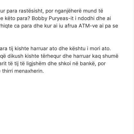
tur para rastësisht, por nganjëherë mund të
e këto para? Bobby Puryeas-it i ndodhi dhe ai
tërhiqte ca para dhe kur ai iu afrua ATM-ve ai pa se
ra tij kishte harruar ato dhe kështu i mori ato.
 që dikush kishte tërhequr dhe harruar kaq shumë
rit të tij të ligjshëm dhe shkoi në bankë, por
 thirri menaxherin.