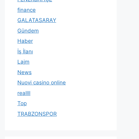
finance
GALATASARAY
Gündem
Haber
İş İlanı
Lajm
News
Nuovi casino online
reallll
Top
TRABZONSPOR