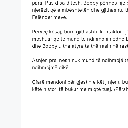
para. Pas disa ditësh, Bobby përmes një po
njerëzit që e mbështetën dhe gjithashtu th
Falënderimeve.
Përveç kësaj, burri gjithashtu kontaktoi n
moshuar që të mund të ndihmonin edhe Edi
dhe Bobby u tha atyre ta thërrasin në rast
Asnjëri prej nesh nuk mund të ndihmojë të 
ndihmojmë dikë.
Çfarë mendoni për gjestin e këtij njeriu 
këtë histori të bukur me miqtë tuaj. /Për