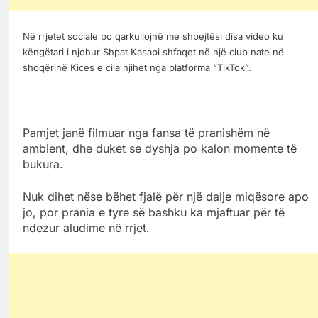
Në rrjetet sociale po qarkullojnë me shpejtësi disa video ku
këngëtari i njohur Shpat Kasapi shfaqet në një club nate në
shoqërinë Kices e cila njihet nga platforma “TikTok”.
Pamjet janë filmuar nga fansa të pranishëm në
ambient, dhe duket se dyshja po kalon momente të
bukura.
Nuk dihet nëse bëhet fjalë për një dalje miqësore apo
jo, por prania e tyre së bashku ka mjaftuar për të
ndezur aludime në rrjet.