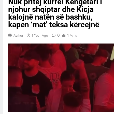
Nuk pritej kurrë! Këngëtari i
njohur shqiptar dhe Kicja
kalojnë natën së bashku,
kapen ‘mat’ teksa kërcejnë
0
Author
1 Year Ago
1 Mins