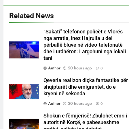
Related News
“Sakati” telefonon policët e Vlorës
nga arratia, Inez Hajrulla u del
përballë bluve në video-telefonatë
dhe i urdhëron: Largohuni nga lokali
tani
Author
20 hours ago
0
Qeveria realizon diçka fantastike për
shqiptarët dhe emigrantët, do e
kryeni në sekonda
Author
20 hours ago
0
Shokun e fëmijërisë! Zbulohet emri i
autorit në Korçë, e pabesueshme
motivi, policia jep detajet