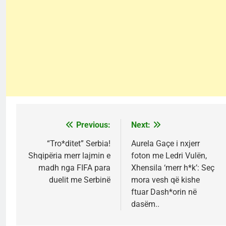
Previous:
Next:
Post
navigation
“Tro*ditet” Serbia!
Aurela Gaçe i nxjerr
Shqipëria merr lajmin e
foton me Ledri Vulën,
madh nga FIFA para
Xhensila ‘merr h*k’: Seç
duelit me Serbinë
mora vesh që kishe
ftuar Dash*orin në
dasëm..