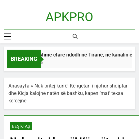
Skip
to
APKPRO
content
E pabesueshme cfare ndodh në Tiranë, në kanalin e ujëra
BREAKING
43 Minutes Ago
Anasayfa
»
Nuk pritej kurrë! Këngëtari i njohur shqiptar
dhe Kicja kalojnë natën së bashku, kapen ‘mat’ teksa
kërcejnë
BEŞİKTAŞ