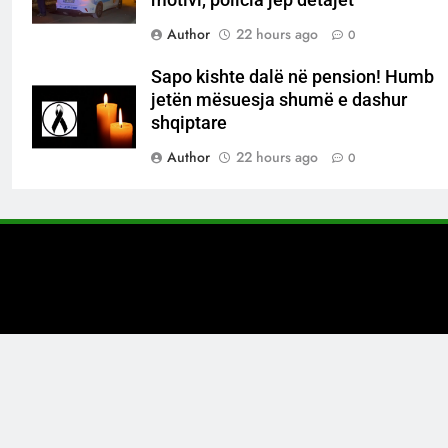
Author
22 hours ago
0
Sapo kishte dalë në pension! Humb
jetën mësuesja shumë e dashur
shqiptare
Author
22 hours ago
0