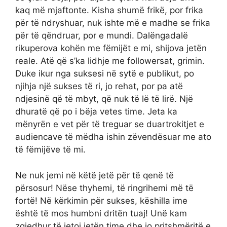
kaq më mjaftonte. Kisha shumë frikë, por frika
për të ndryshuar, nuk ishte më e madhe se frika
për të qëndruar, por e mundi. Dalëngadalë
rikuperova kohën me fëmijët e mi, shijova jetën
reale. Atë që s’ka lidhje me followersat, grimin.
Duke ikur nga suksesi në sytë e publikut, po
njihja një sukses të ri, jo rehat, por pa atë
ndjesinë që të mbyt, që nuk të lë të lirë. Një
dhuratë që po i bëja vetes time. Jeta ka
mënyrën e vet për të treguar se duartrokitjet e
audiencave të mëdha ishin zëvendësuar me ato
të fëmijëve të mi.
Ne nuk jemi në këtë jetë për të qenë të
përsosur! Nëse thyhemi, të ringrihemi më të
fortë! Në kërkimin për sukses, këshilla ime
është të mos humbni dritën tuaj! Unë kam
zgjedhur të jetoj jetën time dhe jo pritshmëritë e