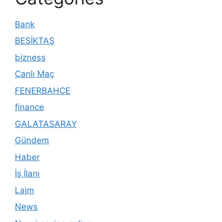
Bank
BEŞİKTAŞ
bizness
Canlı Maç
FENERBAHÇE
finance
GALATASARAY
Gündem
Haber
İş İlanı
Lajm
News