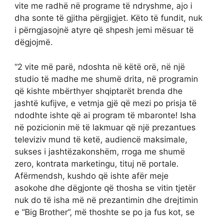
vite me radhë në programe të ndryshme, ajo i
dha sonte të gjitha përgjigjet. Këto të fundit, nuk
i përngjasojnë atyre që shpesh jemi mësuar të
dëgjojmë.
“2 vite më parë, ndoshta në këtë orë, në një
studio të madhe me shumë drita, në programin
që kishte mbërthyer shqiptarët brenda dhe
jashtë kufijve, e vetmja gjë që mezi po prisja të
ndodhte ishte që ai program të mbaronte! Isha
në pozicionin më të lakmuar që një prezantues
televiziv mund të ketë, audiencë maksimale,
sukses i jashtëzakonshëm, rroga me shumë
zero, kontrata marketingu, tituj në portale.
Afërmendsh, kushdo që ishte afër meje
asokohe dhe dëgjonte që thosha se vitin tjetër
nuk do të isha më në prezantimin dhe drejtimin
e “Big Brother”, më thoshte se po ja fus kot, se