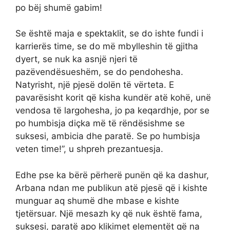
po bëj shumë gabim!
Se është maja e spektaklit, se do ishte fundi i
karrierës time, se do më mbylleshin të gjitha
dyert, se nuk ka asnjë njeri të
pazëvendësueshëm, se do pendohesha.
Natyrisht, një pjesë dolën të vërteta. E
pavarësisht korit që kisha kundër atë kohë, unë
vendosa të largohesha, jo pa keqardhje, por se
po humbisja diçka më të rëndësishme se
suksesi, ambicia dhe paratë. Se po humbisja
veten time!”, u shpreh prezantuesja.
Edhe pse ka bërë përherë punën që ka dashur,
Arbana ndan me publikun atë pjesë që i kishte
munguar aq shumë dhe mbase e kishte
tjetërsuar. Një mesazh ky që nuk është fama,
suksesi, paratë apo klikimet elementët që na