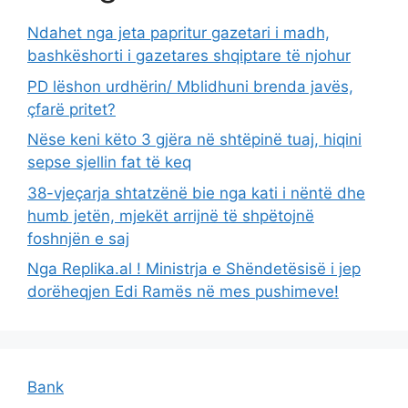
Ndahet nga jeta papritur gazetari i madh,
bashkëshorti i gazetares shqiptare të njohur
PD lëshon urdhërin/ Mblidhuni brenda javës,
çfarë pritet?
Nëse keni këto 3 gjëra në shtëpinë tuaj, hiqini
sepse sjellin fat të keq
38-vjeçarja shtatzënë bie nga kati i nëntë dhe
humb jetën, mjekët arrijnë të shpëtojnë
foshnjën e saj
Nga Replika.al ! Ministrja e Shëndetësisë i jep
dorëheqjen Edi Ramës në mes pushimeve!
Bank