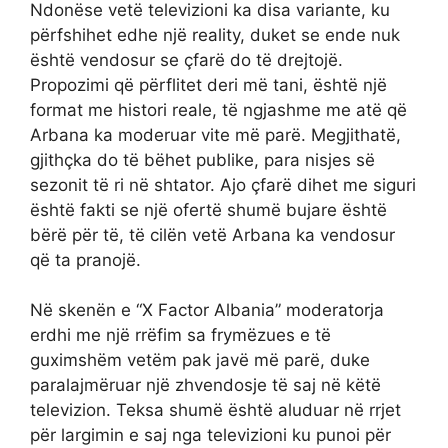
Ndonëse vetë televizioni ka disa variante, ku
përfshihet edhe një reality, duket se ende nuk
është vendosur se çfarë do të drejtojë.
Propozimi që përflitet deri më tani, është një
format me histori reale, të ngjashme me atë që
Arbana ka moderuar vite më parë. Megjithatë,
gjithçka do të bëhet publike, para nisjes së
sezonit të ri në shtator. Ajo çfarë dihet me siguri
është fakti se një ofertë shumë bujare është
bërë për të, të cilën vetë Arbana ka vendosur
që ta pranojë.
Në skenën e “X Factor Albania” moderatorja
erdhi me një rrëfim sa frymëzues e të
guximshëm vetëm pak javë më parë, duke
paralajmëruar një zhvendosje të saj në këtë
televizion. Teksa shumë është aluduar në rrjet
për largimin e saj nga televizioni ku punoi për