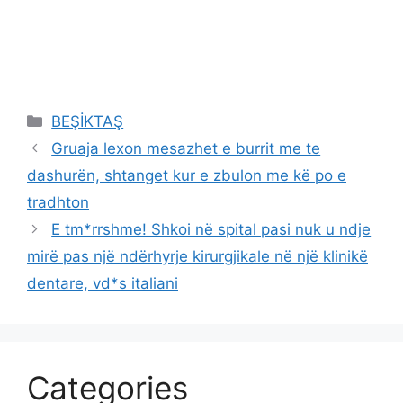
Categories
BEŞİKTAŞ
Gruaja lexon mesazhet e burrit me te
dashurën, shtanget kur e zbulon me kë po e
tradhton
E tm*rrshme! Shkoi në spital pasi nuk u ndje
mirë pas një ndërhyrje kirurgjikale në një klinikë
dentare, vd*s italiani
Categories