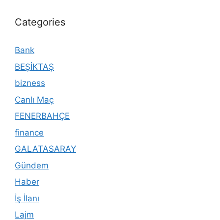
Categories
Bank
BEŞİKTAŞ
bizness
Canlı Maç
FENERBAHÇE
finance
GALATASARAY
Gündem
Haber
İş İlanı
Lajm