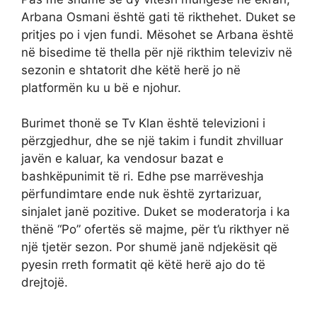
Arbana Osmani është gati të rikthehet. Duket se
pritjes po i vjen fundi. Mësohet se Arbana është
në bisedime të thella për një rikthim televiziv në
sezonin e shtatorit dhe këtë herë jo në
platformën ku u bë e njohur.
Burimet thonë se Tv Klan është televizioni i
përzgjedhur, dhe se një takim i fundit zhvilluar
javën e kaluar, ka vendosur bazat e
bashkëpunimit të ri. Edhe pse marrëveshja
përfundimtare ende nuk është zyrtarizuar,
sinjalet janë pozitive. Duket se moderatorja i ka
thënë “Po” ofertës së majme, për t’u rikthyer në
një tjetër sezon. Por shumë janë ndjekësit që
pyesin rreth formatit që këtë herë ajo do të
drejtojë.