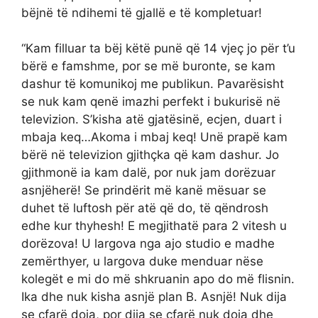
bëjnë të ndihemi të gjallë e të kompletuar!
“Kam filluar ta bëj këtë punë që 14 vjeç jo për t’u
bërë e famshme, por se më buronte, se kam
dashur të komunikoj me publikun. Pavarësisht
se nuk kam qenë imazhi perfekt i bukurisë në
televizion. S’kisha atë gjatësinë, ecjen, duart i
mbaja keq…Akoma i mbaj keq! Unë prapë kam
bërë në televizion gjithçka që kam dashur. Jo
gjithmonë ia kam dalë, por nuk jam dorëzuar
asnjëherë! Se prindërit më kanë mësuar se
duhet të luftosh për atë që do, të qëndrosh
edhe kur thyhesh! E megjithatë para 2 vitesh u
dorëzova! U largova nga ajo studio e madhe
zemërthyer, u largova duke menduar nëse
kolegët e mi do më shkruanin apo do më flisnin.
Ika dhe nuk kisha asnjë plan B. Asnjë! Nuk dija
se çfarë doja, por dija se çfarë nuk doja dhe