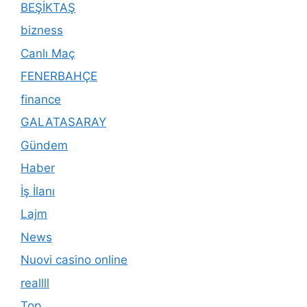
BEŞİKTAŞ
bizness
Canlı Maç
FENERBAHÇE
finance
GALATASARAY
Gündem
Haber
İş İlanı
Lajm
News
Nuovi casino online
reallll
Top