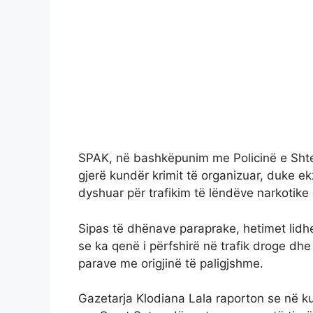
SPAK, në bashkëpunim me Policinë e Shteti
gjerë kundër krimit të organizuar, duke e
dyshuar për trafikim të lëndëve narkotike
Sipas të dhënave paraprake, hetimet lidhe
se ka qenë i përfshirë në trafik droge d
parave me origjinë të paligjshme.
Gazetarja Klodiana Lala raporton se në kua