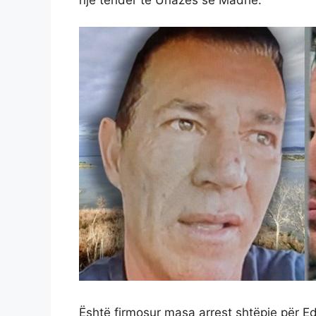
Është firmosur masa arrest shtëpie për 