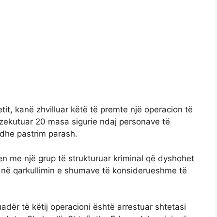
t, kanë zhvilluar këtë të premte një operacion të
kzekutuar 20 masa sigurie ndaj personave të
 dhe pastrim parash.
n me një grup të strukturuar kriminal që dyshohet
he në qarkullimin e shumave të konsiderueshme të
dër të këtij operacioni është arrestuar shtetasi