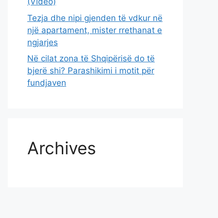
(Video)
Tezja dhe nipi gjenden të vdkur në
një apartament, mister rrethanat e
ngjarjes
Në cilat zona të Shqipërisë do të
bjerë shi? Parashikimi i motit për
fundjaven
Archives