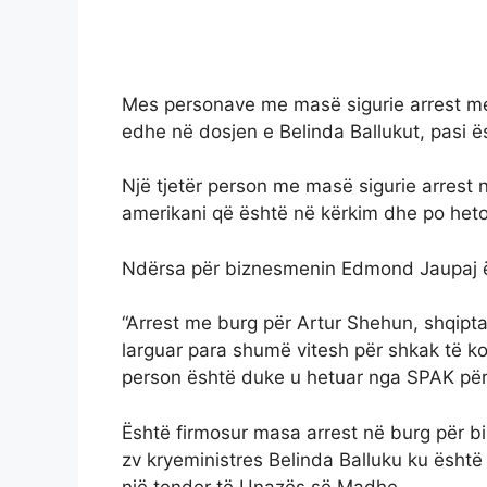
Mes personave me masë sigurie arrest me b
edhe në dosjen e Belinda Ballukut, pasi ë
Një tjetër person me masë sigurie arrest
amerikani që është në kërkim dhe po heto
Ndërsa për biznesmenin Edmond Jaupaj ës
“Arrest me burg për Artur Shehun, shqipta
larguar para shumë vitesh për shkak të k
person është duke u hetuar nga SPAK për 
Është firmosur masa arrest në burg për bizn
zv kryeministres Belinda Balluku ku është
një tender të Unazës së Madhe.