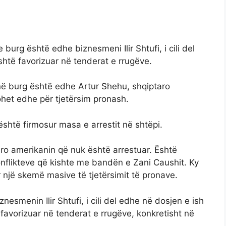
urg është edhe biznesmeni Ilir Shtufi, i cili del
shtë favorizuar në tenderat e rrugëve.
 në burg është edhe Artur Shehu, shqiptaro
het edhe për tjetërsim pronash.
htë firmosur masa e arrestit në shtëpi.
ro amerikanin që nuk është arrestuar. Është
onflikteve që kishte me bandën e Zani Caushit. Ky
një skemë masive të tjetërsimit të pronave.
esmenin Ilir Shtufi, i cili del edhe në dosjen e ish
 favorizuar në tenderat e rrugëve, konkretisht në