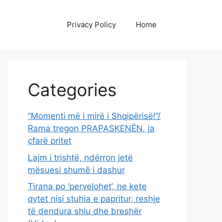
Privacy Policy
Home
Categories
“Momenti më i mirë i Shqipërisë!”/
Rama tregon PRAPASKENËN, ja
çfarë pritet
Lajm i trishtë, ndërron jetë
mësuesi shumē i dashur
Tirana po ‘pervelohet’, ne kete
qytet nisi stuhia e papritur, reshje
të dendura shiu dhe breshër