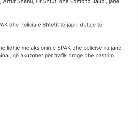
, Artur Shehu, Ilir Shtufi dhe Edmond Jaupi, janë
AK dhe Policia e Shtetit të japin detaje të
në lidhje me aksionin e SPAK dhe policisë ku janë
minal, që akuzohet për trafik droge dhe pastrim