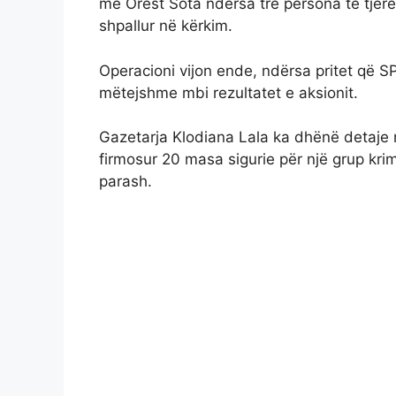
me Orest Sota ndërsa tre persona të tjerë
shpallur në kërkim.
Operacioni vijon ende, ndërsa pritet që SP
mëtejshme mbi rezultatet e aksionit.
Gazetarja Klodiana Lala ka dhënë detaje 
firmosur 20 masa sigurie për një grup kri
parash.