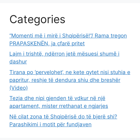
Categories
“Momenti më i mirë i Shqipërisë!”/ Rama tregon
PRAPASKENËN, ja çfarë pritet
Lajm i trishtë, ndërron jetë mësuesi shumē i
dashur
Tirana po ‘pervelohet’, ne kete qytet nisi stuhia e
papritur, reshje të dendura shiu dhe breshër
(Video)
Tezja dhe nipi gjenden të vdkur në një
apartament, mister rrethanat e ngjarjes
Në cilat zona të Shqipërisë do të bjerë shi?
Parashikimi i motit për fundjaven