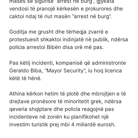
masës së sigurisë “arrest në burg”, gjykata
vendosi të pranojë kërkesën e prokurores dhe
caktoi ndaj të riut masën “arrest në burg”.
Goditja me grusht dhe tërheqja zvarrë e
protestuesit shkaktoi indinjatë në publik, ndërsa
policia arrestoi Bibën disa orë më pas.
Pas këtij incidenti, kompanisë që administronte
Geraldo Biba, “Mayor Security”, iu hoq licenca
këtë të hënë.
Athina kërkon hetim të plotë dhe mbrojtjen e të
drejtave pronësore të minoritetit grek, ndërsa
qeveria shqiptare dhe policia reagojnë pas
incidenteve në zonën ku planifikohet një
investim turistik prej mbi 4 miliardë eurosh.