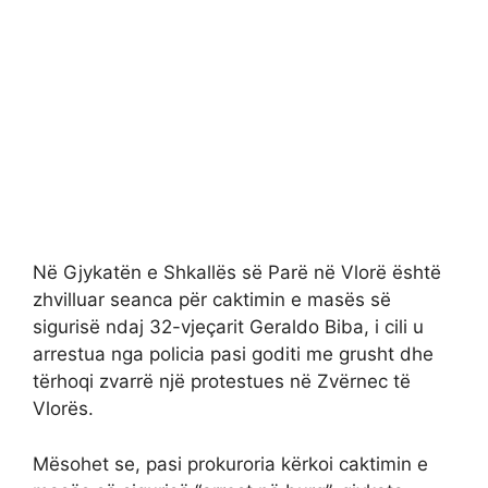
Në Gjykatën e Shkallës së Parë në Vlorë është
zhvilluar seanca për caktimin e masës së
sigurisë ndaj 32-vjeçarit Geraldo Biba, i cili u
arrestua nga policia pasi goditi me grusht dhe
tërhoqi zvarrë një protestues në Zvërnec të
Vlorës.
Mësohet se, pasi prokuroria kërkoi caktimin e