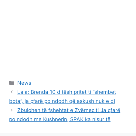
Categories
News
Lala: Brenda 10 ditësh pritet ti “shembet
bota”, ja çfarë po ndodh që askush nuk e di
Zbulohen të fshehtat e Zvërnecit! Ja çfarë
po ndodh me Kushnerin, SPAK ka nisur të