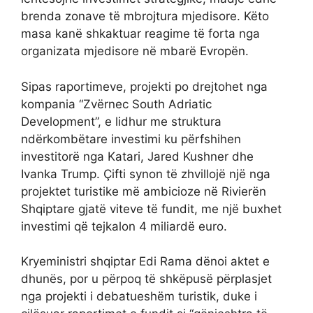
brenda zonave të mbrojtura mjedisore. Këto
masa kanë shkaktuar reagime të forta nga
organizata mjedisore në mbarë Evropën.
Sipas raportimeve, projekti po drejtohet nga
kompania “Zvërnec South Adriatic
Development”, e lidhur me struktura
ndërkombëtare investimi ku përfshihen
investitorë nga Katari, Jared Kushner dhe
Ivanka Trump. Çifti synon të zhvillojë një nga
projektet turistike më ambicioze në Rivierën
Shqiptare gjatë viteve të fundit, me një buxhet
investimi që tejkalon 4 miliardë euro.
Kryeministri shqiptar Edi Rama dënoi aktet e
dhunës, por u përpoq të shkëpusë përplasjet
nga projekti i debatueshëm turistik, duke i