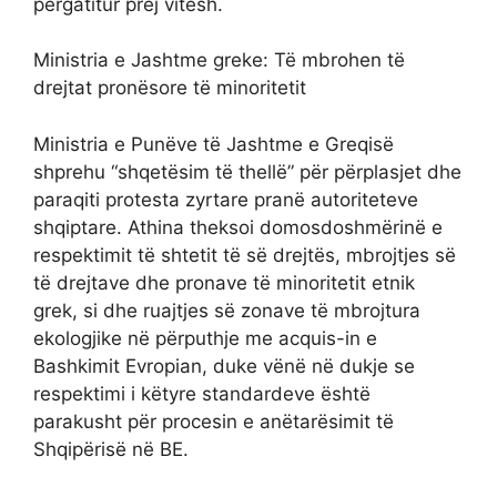
përgatitur prej vitesh.
Ministria e Jashtme greke: Të mbrohen të
drejtat pronësore të minoritetit
Ministria e Punëve të Jashtme e Greqisë
shprehu “shqetësim të thellë” për përplasjet dhe
paraqiti protesta zyrtare pranë autoriteteve
shqiptare. Athina theksoi domosdoshmërinë e
respektimit të shtetit të së drejtës, mbrojtjes së
të drejtave dhe pronave të minoritetit etnik
grek, si dhe ruajtjes së zonave të mbrojtura
ekologjike në përputhje me acquis-in e
Bashkimit Evropian, duke vënë në dukje se
respektimi i këtyre standardeve është
parakusht për procesin e anëtarësimit të
Shqipërisë në BE.