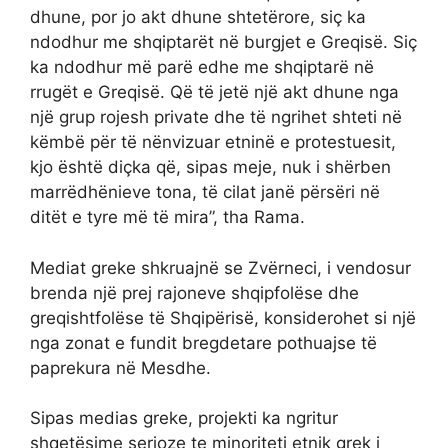
dhune, por jo akt dhune shtetërore, siç ka
ndodhur me shqiptarët në burgjet e Greqisë. Siç
ka ndodhur më parë edhe me shqiptarë në
rrugët e Greqisë. Që të jetë një akt dhune nga
një grup rojesh private dhe të ngrihet shteti në
këmbë për të nënvizuar etninë e protestuesit,
kjo është diçka që, sipas meje, nuk i shërben
marrëdhënieve tona, të cilat janë përsëri në
ditët e tyre më të mira”, tha Rama.
Mediat greke shkruajnë se Zvërneci, i vendosur
brenda një prej rajoneve shqipfolëse dhe
greqishtfolëse të Shqipërisë, konsiderohet si një
nga zonat e fundit bregdetare pothuajse të
paprekura në Mesdhe.
Sipas medias greke, projekti ka ngritur
shqetësime serioze te minoriteti etnik grek i