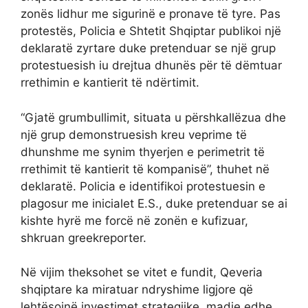
zonës lidhur me sigurinë e pronave të tyre. Pas
protestës, Policia e Shtetit Shqiptar publikoi një
deklaratë zyrtare duke pretenduar se një grup
protestuesish iu drejtua dhunës për të dëmtuar
rrethimin e kantierit të ndërtimit.
“Gjatë grumbullimit, situata u përshkallëzua dhe
një grup demonstruesish kreu veprime të
dhunshme me synim thyerjen e perimetrit të
rrethimit të kantierit të kompanisë”, thuhet në
deklaratë. Policia e identifikoi protestuesin e
plagosur me inicialet E.S., duke pretenduar se ai
kishte hyrë me forcë në zonën e kufizuar,
shkruan greekreporter.
Në vijim theksohet se vitet e fundit, Qeveria
shqiptare ka miratuar ndryshime ligjore që
lehtësojnë investimet strategjike, madje edhe