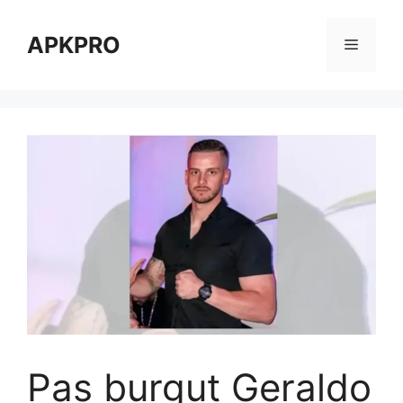
Skip
to
APKPRO
Menu
content
Pas burgut Geraldo