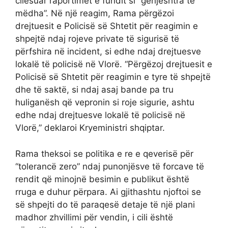
cilësuar raportimet e fundit si “gënjeshtra të
mëdha”. Në një reagim, Rama përgëzoi
drejtuesit e Policisë së Shtetit për reagimin e
shpejtë ndaj rojeve private të sigurisë të
përfshira në incident, si edhe ndaj drejtuesve
lokalë të policisë në Vlorë. “Përgëzoj drejtuesit e
Policisë së Shtetit për reagimin e tyre të shpejtë
dhe të saktë, si ndaj asaj bande pa tru
huliganësh që vepronin si roje sigurie, ashtu
edhe ndaj drejtuesve lokalë të policisë në
Vlorë,” deklaroi Kryeministri shqiptar.
Rama theksoi se politika e re e qeverisë për
“tolerancë zero” ndaj punonjësve të forcave të
rendit që minojnë besimin e publikut është
rruga e duhur përpara. Ai gjithashtu njoftoi se
së shpejti do të paraqesë detaje të një plani
madhor zhvillimi për vendin, i cili është