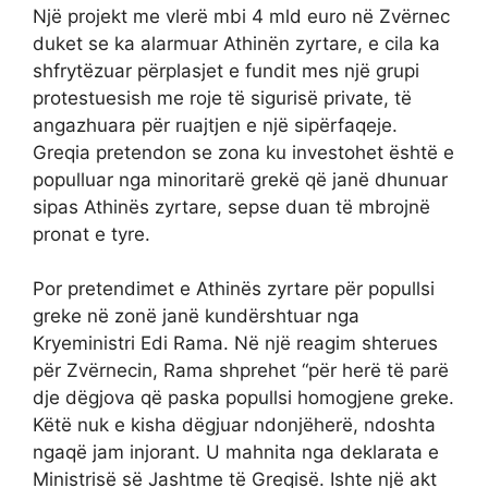
Një projekt me vlerë mbi 4 mld euro në Zvërnec
duket se ka alarmuar Athinën zyrtare, e cila ka
shfrytëzuar përplasjet e fundit mes një grupi
protestuesish me roje të sigurisë private, të
angazhuara për ruajtjen e një sipërfaqeje.
Greqia pretendon se zona ku investohet është e
populluar nga minoritarë grekë që janë dhunuar
sipas Athinës zyrtare, sepse duan të mbrojnë
pronat e tyre.
Por pretendimet e Athinës zyrtare për popullsi
greke në zonë janë kundërshtuar nga
Kryeministri Edi Rama. Në një reagim shterues
për Zvërnecin, Rama shprehet “për herë të parë
dje dëgjova që paska popullsi homogjene greke.
Këtë nuk e kisha dëgjuar ndonjëherë, ndoshta
ngaqë jam injorant. U mahnita nga deklarata e
Ministrisë së Jashtme të Greqisë. Ishte një akt