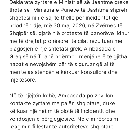
Deklarata zyrtare e Ministrisë së Jashtme greke
thotë se “Ministria e Punëve të Jashtme shpreh
shqetësimin e saj të thellë për incidentet që
ndodhën dje, më 30 maj 2026, në Zvërnec të
Shqipërisë, gjatë një proteste të banorëve lidhur
me të drejtat pronësore, të cilat rezultuan me
plagosjen e një shtetasi grek. Ambasada e
Greqisë në Tiranë ndërmori menjëherë të gjitha
hapat e nevojshëm për të siguruar që ai të
merrte asistencën e kërkuar konsullore dhe
mjekësore.
Në të njëjtën kohë, Ambasada po zhvillon
kontakte zyrtare me palën shqiptare, duke
kërkuar një hetim të plotë të incidentit dhe
vendosjen e përgjegjësive. Ne e mirëpresim
reagimin fillestar të autoriteteve shqiptare.