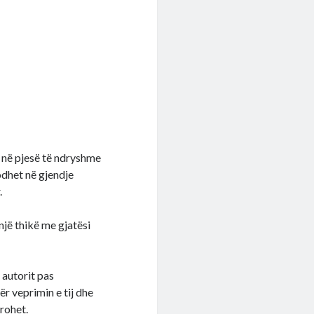
ë në pjesë të ndryshme
odhet në gjendje
.
një thikë me gjatësi
 autorit pas
r veprimin e tij dhe
irohet.