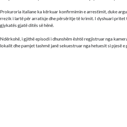
Prokuroria italiane ka kërkuar konfirmimin e arrestimit, duke arg
rrezik i lartë për arratisje dhe përsëritje të krimit. I dyshuari prite
gjykatës gjatë ditës së hënë.
Ndërkohë, i gjithë episodi i dhunshëm është regjistruar nga kamera
lokalit dhe pamjet tashmë janë sekuestruar nga hetuesit si pjesë e 