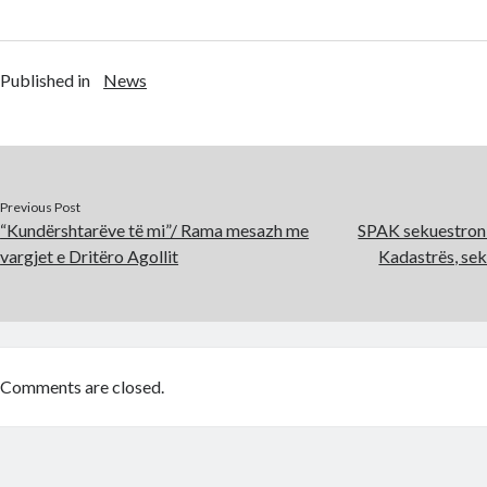
Published in
News
Previous Post
“Kundërshtarëve të mi”/ Rama mesazh me
SPAK sekuestron 
vargjet e Dritëro Agollit
Kadastrës, sek
Comments are closed.