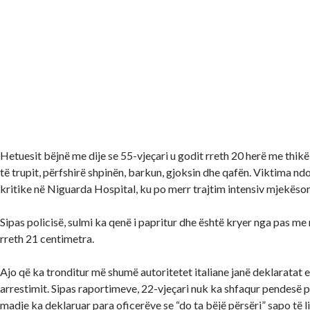
Hetuesit bëjnë me dije se 55-vjeçari u godit rreth 20 herë me thik
të trupit, përfshirë shpinën, barkun, gjoksin dhe qafën. Viktima nd
kritike në Niguarda Hospital, ku po merr trajtim intensiv mjekësor
Sipas policisë, sulmi ka qenë i papritur dhe është kryer nga pas me 
rreth 21 centimetra.
Ajo që ka tronditur më shumë autoritetet italiane janë deklaratat e
arrestimit. Sipas raportimeve, 22-vjeçari nuk ka shfaqur pendesë pë
madje ka deklaruar para oficerëve se “do ta bëjë përsëri” sapo të l