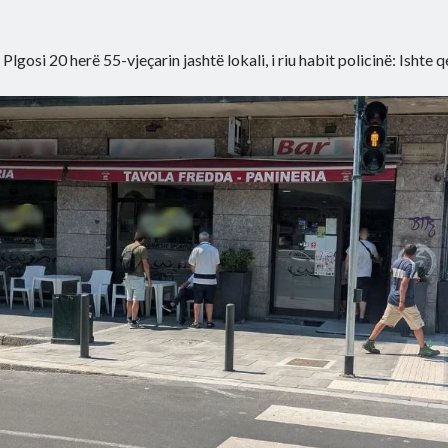
»
Plgosi 20 herë 55-vjeçarin jashtë lokali, i riu habit policinë: Ishte q