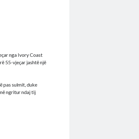
jeçar nga Ivory Coast
rë 55-vjeçar jashtë një
rë pas sulmit, duke
në ngritur ndaj tij