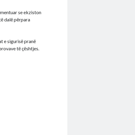
umentuar se ekziston
t të dalë përpara
t e sigurisë pranë
provave të çështjes.