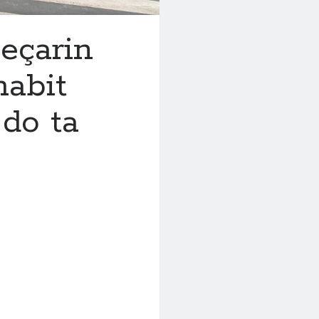
jeçarin
 habit
 do ta