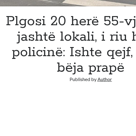
Plgosi 20 herë 55-v
jashtë lokali, i riu
policinë: Ishte qejf,
bëja prapë
Published by
Author