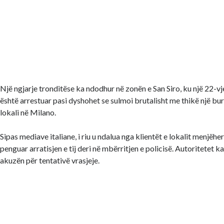
Një ngjarje tronditëse ka ndodhur në zonën e San Siro, ku një 22-v
është arrestuar pasi dyshohet se sulmoi brutalisht me thikë një bur
lokali në Milano.
Sipas mediave italiane, i riu u ndalua nga klientët e lokalit menjëhe
penguar arratisjen e tij deri në mbërritjen e policisë. Autoritetet ka
akuzën për tentativë vrasjeje.