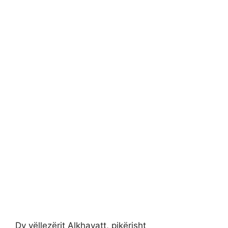
Dy vëllezërit Alkhayatt, pikërisht