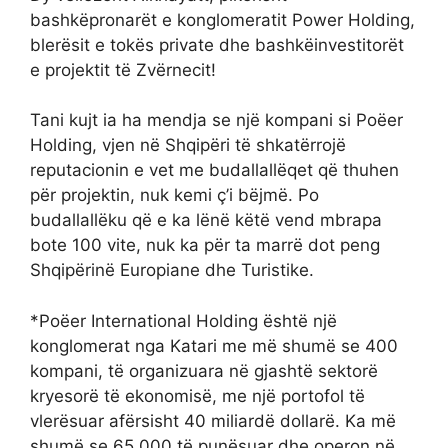
bashkëpronarët e konglomeratit Power Holding,
blerësit e tokës private dhe bashkëinvestitorët
e projektit të Zvërnecit!
Tani kujt ia ha mendja se një kompani si Poëer
Holding, vjen në Shqipëri të shkatërrojë
reputacionin e vet me budallallëqet që thuhen
për projektin, nuk kemi ç’i bëjmë. Po
budallallëku që e ka lënë këtë vend mbrapa
bote 100 vite, nuk ka për ta marrë dot peng
Shqipërinë Europiane dhe Turistike.
*Poëer International Holding është një
konglomerat nga Katari me më shumë se 400
kompani, të organizuara në gjashtë sektorë
kryesorë të ekonomisë, me një portofol të
vlerësuar afërsisht 40 miliardë dollarë. Ka më
shumë se 65,000 të punësuar dhe operon në