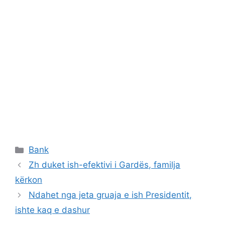
Categories
Bank
Zh duket ish-efektivi i Gardës, familja
kërkon
Ndahet nga jeta gruaja e ish Presidentit,
ishte kaq e dashur