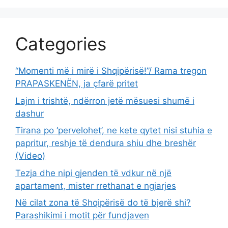
Categories
“Momenti më i mirë i Shqipërisë!”/ Rama tregon
PRAPASKENËN, ja çfarë pritet
Lajm i trishtë, ndërron jetë mësuesi shumē i
dashur
Tirana po ‘pervelohet’, ne kete qytet nisi stuhia e
papritur, reshje të dendura shiu dhe breshër
(Video)
Tezja dhe nipi gjenden të vdkur në një
apartament, mister rrethanat e ngjarjes
Në cilat zona të Shqipërisë do të bjerë shi?
Parashikimi i motit për fundjaven