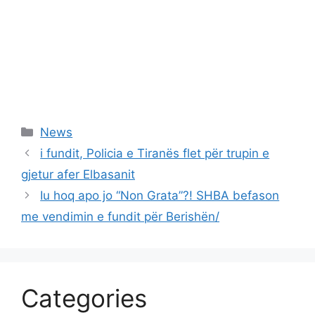
Categories
News
i fundit, Policia e Tiranës flet për trupin e
gjetur afer Elbasanit
Iu hoq apo jo “Non Grata”?! SHBA befason
me vendimin e fundit për Berishën/
Categories