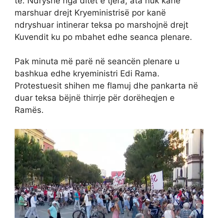
të. Ndryshe nga ditët e tjera, ata nuk kanë
marshuar drejt Kryeministrisë por kanë
ndryshuar intinerar teksa po marshojnë drejt
Kuvendit ku po mbahet edhe seanca plenare.
Pak minuta më parë në seancën plenare u
bashkua edhe kryeministri Edi Rama.
Protestuesit shihen me flamuj dhe pankarta në
duar teksa bëjnë thirrje për dorëheqjen e
Ramës.