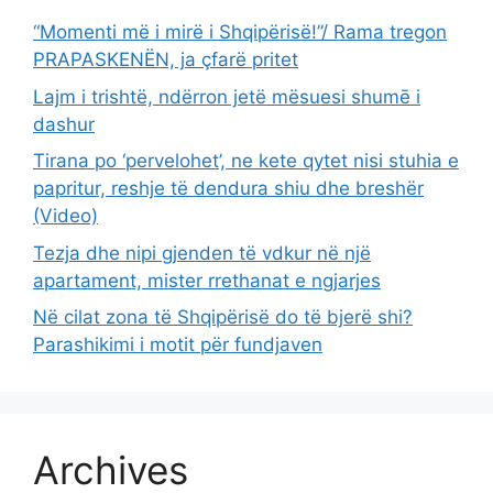
“Momenti më i mirë i Shqipërisë!”/ Rama tregon
PRAPASKENËN, ja çfarë pritet
Lajm i trishtë, ndërron jetë mësuesi shumē i
dashur
Tirana po ‘pervelohet’, ne kete qytet nisi stuhia e
papritur, reshje të dendura shiu dhe breshër
(Video)
Tezja dhe nipi gjenden të vdkur në një
apartament, mister rrethanat e ngjarjes
Në cilat zona të Shqipërisë do të bjerë shi?
Parashikimi i motit për fundjaven
Archives