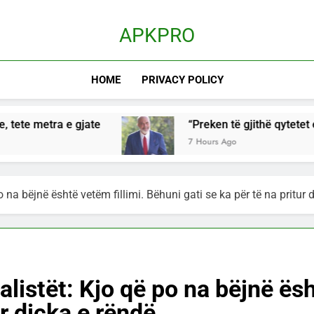
APKPRO
HOME
PRIVACY POLICY
ate
“Preken të gjithë qytetet e vendit!”/ Rama 
7 Hours Ago
na bëjnë është vetëm fillimi. Bëhuni gati se ka për të na pritur 
istët: Kjo që po na bëjnë ësh
ur diçka e rëndë