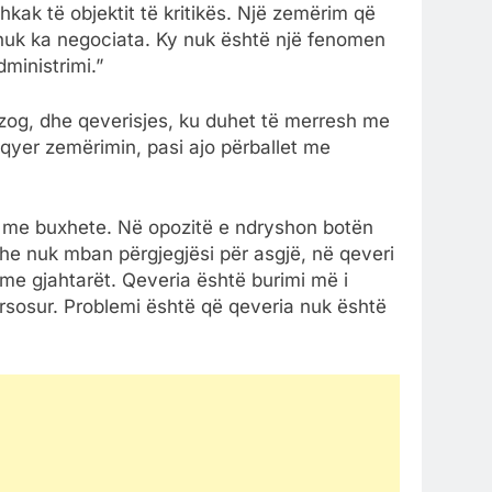
kak të objektit të kritikës. Një zemërim që
 nuk ka negociata. Ky nuk është një fenomen
ministrimi.”
 zog, dhe qeverisjes, ku duhet të merresh me
hqyer zemërimin, pasi ajo përballet me
ën me buxhete. Në opozitë e ndryshon botën
he nuk mban përgjegjësi për asgjë, në qeveri
me gjahtarët. Qeveria është burimi më i
ërsosur. Problemi është që qeveria nuk është