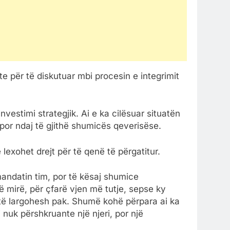
e për të diskutuar mbi procesin e integrimit
nvestimi strategjik. Ai e ka cilësuar situatën
, por ndaj të gjithë shumicës qeverisëse.
ë lexohet drejt për të qenë të përgatitur.
mandatin tim, por të kësaj shumice
ë mirë, për çfarë vjen më tutje, sepse ky
 të largohesh pak. Shumë kohë përpara ai ka
i nuk përshkruante një njeri, por një