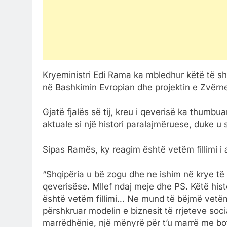
Kryeministri Edi Rama ka mbledhur këtë të sht
në Bashkimin Evropian dhe projektin e Zvërne
Gjatë fjalës së tij, kreu i qeverisë ka thumbua
aktuale si një histori paralajmëruese, duke u 
Sipas Ramës, ky reagim është vetëm fillimi i as
“Shqipëria u bë zogu dhe ne ishim në krye të 
qeverisëse. Mllef ndaj meje dhe PS. Këtë histo
është vetëm fillimi… Ne mund të bëjmë vetëm 
përshkruar modelin e biznesit të rrjeteve socia
marrëdhënie, një mënyrë për t’u marrë me bot