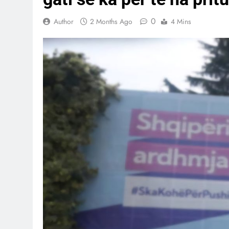
0
Author
2 Months Ago
4 Mins