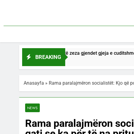
Skip
to
content
 e ujërave të zeza gjendet gjeja e cuditshme, tete metra e gj
BREAKING
Anasayfa
»
Rama paralajmëron socialistët: Kjo që po 
NEWS
Rama paralajmëron social
gati se ka për të na prit