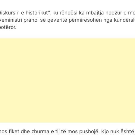
diskursin e historikut”, ku rëndësi ka mbajtja ndezur e m
Kryeministri pranoi se qeveritë përmirësohen nga kundërsht
otëror.
os fiket dhe zhurma e tij të mos pushojë. Kjo nuk është n