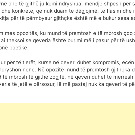
në dhe të gjithë ju kemi ndryshuar mendje shpesh për sh
e dhe konkrete, që nuk duam të dëgjojmë, të flasim dhe
Nxitja për të përmbysur gjithçka është më e bukur sesa ad
hasim mes opozitës, ku mund të premtosh e të mbrosh çdo
 ai theksoi se qeveria është burimi më i pasur për të us
në poetike.
tur për të tjerët, kurse në qeveri duhet kompromis, ec
 ndryshon nene. Në opozitë mund të premtosh gjithçka d
të mbrosh të gjithë zogjtë, në qeveri duhet të merresh 
ria të jetë e përsosur, lë më pastaj nuk ka qeveri të p