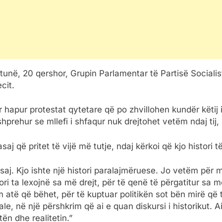
unë, 20 qershor, Grupin Parlamentar të Partisë Socialist
cit.
r hapur protestat qytetare që po zhvillohen kundër këtij i
shprehur se mllefi i shfaqur nuk drejtohet vetëm ndaj tij
aj që pritet të vijë më tutje, ndaj kërkoi që kjo histori t
saj. Kjo ishte një histori paralajmëruese. Jo vetëm për 
ri ta lexojnë sa më drejt, për të qenë të përgatitur sa m
atë që bëhet, për të kuptuar politikën sot bën mirë që
le, në një përshkrim që ai e quan diskursi i historikut. A
ën dhe realitetin.”