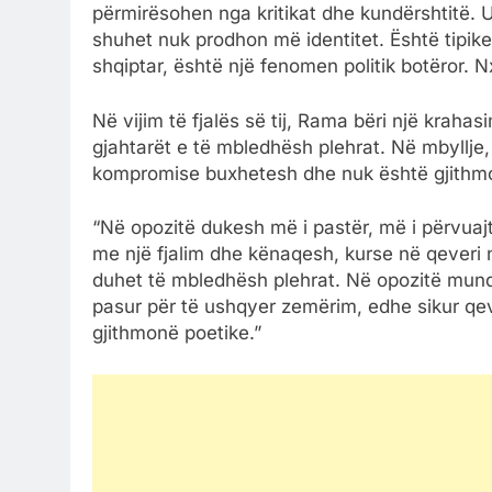
përmirësohen nga kritikat dhe kundërshtitë. U
shuhet nuk prodhon më identitet. Është tipik
shqiptar, është një fenomen politik botëror. 
Në vijim të fjalës së tij, Rama bëri një kra
gjahtarët e të mbledhësh plehrat. Në mbyllje,
kompromise buxhetesh dhe nuk është gjithmo
“Në opozitë dukesh më i pastër, më i përvuaj
me një fjalim dhe kënaqesh, kurse në qeveri
duhet të mbledhësh plehrat. Në opozitë mund 
pasur për të ushqyer zemërim, edhe sikur qeve
gjithmonë poetike.”