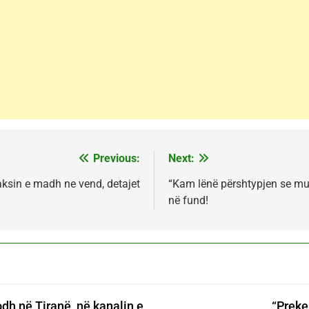
Previous:
Next:
aksin e madh ne vend, detajet
“Kam lënë përshtypjen se mun
në fund!
h në Tiranë, në kanalin e
“Preke