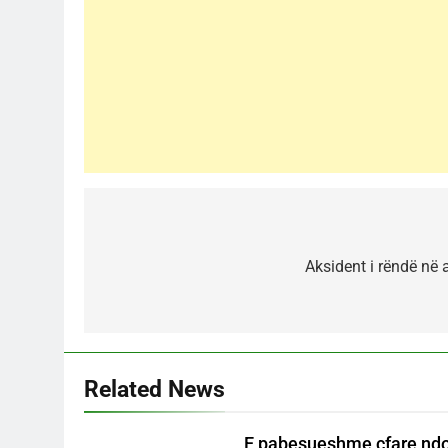
Post
navigation
Aksident i rëndë në 
Related News
E pabesueshme cfare ndod