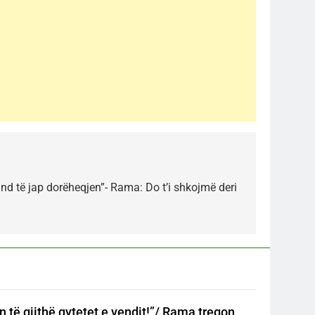
d të jap dorëheqjen”- Rama: Do t’i shkojmë deri
n të gjithë qytetet e vendit!”/ Rama tregon