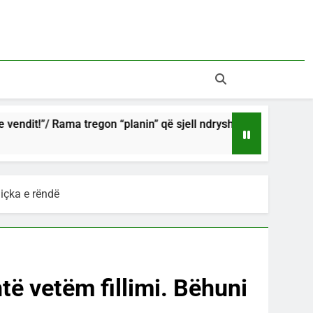
tregon “planin” që sjell ndryshimin
“U shmang t
7 Hours Ago
diçka e rëndë
të vetëm fillimi. Bëhuni