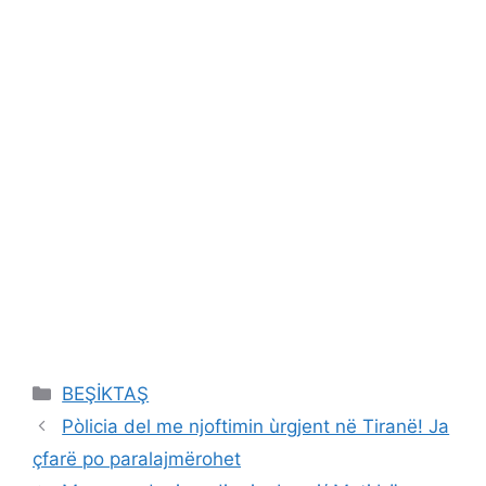
Categories
BEŞİKTAŞ
Pòlicia del me njoftimin ùrgjent në Tiranë! Ja
çfarë po paralajmërohet