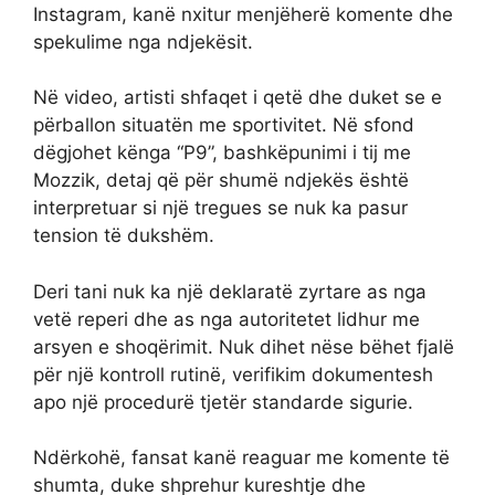
Instagram, kanë nxitur menjëherë komente dhe
spekulime nga ndjekësit.
Në video, artisti shfaqet i qetë dhe duket se e
përballon situatën me sportivitet. Në sfond
dëgjohet kënga “P9”, bashkëpunimi i tij me
Mozzik, detaj që për shumë ndjekës është
interpretuar si një tregues se nuk ka pasur
tension të dukshëm.
Deri tani nuk ka një deklaratë zyrtare as nga
vetë reperi dhe as nga autoritetet lidhur me
arsyen e shoqërimit. Nuk dihet nëse bëhet fjalë
për një kontroll rutinë, verifikim dokumentesh
apo një procedurë tjetër standarde sigurie.
Ndërkohë, fansat kanë reaguar me komente të
shumta, duke shprehur kureshtje dhe