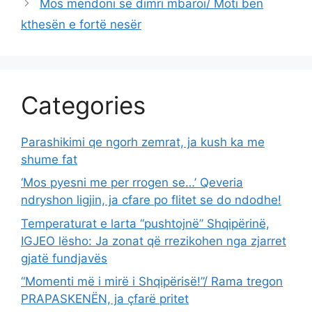
Mos mendoni se dimri mbaroi/ Moti bën
kthesën e fortë nesër
Categories
Parashikimi qe ngorh zemrat, ja kush ka me
shume fat
‘Mos pyesni me per rrogen se…’ Qeveria
ndryshon ligjin, ja cfare po flitet se do ndodhe!
Temperaturat e larta “pushtojnë” Shqipërinë,
IGJEO lësho: Ja zonat që rrezikohen nga zjarret
gjatë fundjavës
“Momenti më i mirë i Shqipërisë!”/ Rama tregon
PRAPASKENËN, ja çfarë pritet