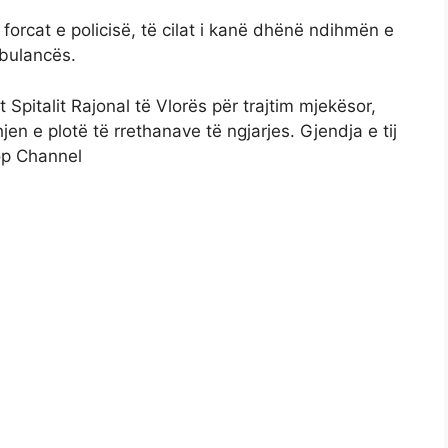
orcat e policisë, të cilat i kanë dhënë ndihmën e
mbulancës.
 Spitalit Rajonal të Vlorës për trajtim mjekësor,
en e plotë të rrethanave të ngjarjes. Gjendja e tij
Top Channel