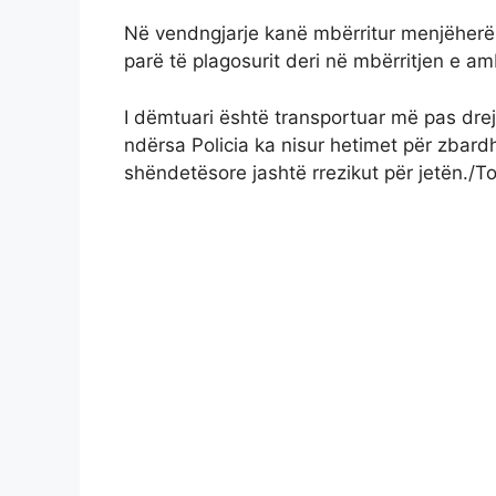
Në vendngjarje kanë mbërritur menjëherë f
parë të plagosurit deri në mbërritjen e a
I dëmtuari është transportuar më pas drejt
ndërsa Policia ka nisur hetimet për zbardhj
shëndetësore jashtë rrezikut për jetën./