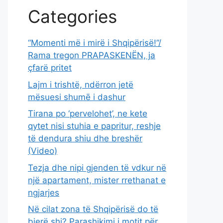
Categories
“Momenti më i mirë i Shqipërisë!”/
Rama tregon PRAPASKENËN, ja
çfarë pritet
Lajm i trishtë, ndërron jetë
mësuesi shumē i dashur
Tirana po ‘pervelohet’, ne kete
qytet nisi stuhia e papritur, reshje
të dendura shiu dhe breshër
(Video)
Tezja dhe nipi gjenden të vdkur në
një apartament, mister rrethanat e
ngjarjes
Në cilat zona të Shqipërisë do të
bjerë shi? Parashikimi i motit për