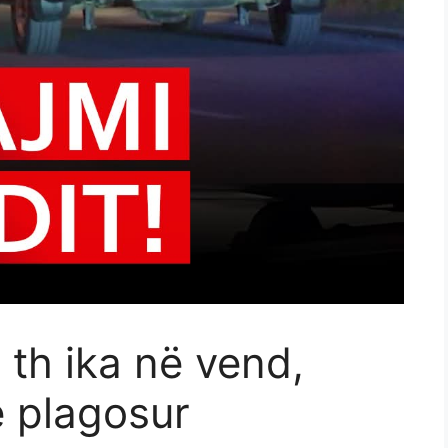
 th ika në vend,
ë plagosur