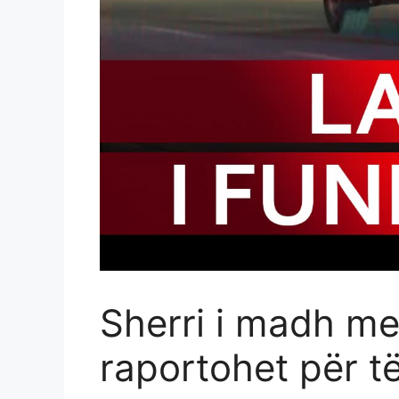
Sherri i madh me
raportohet për t