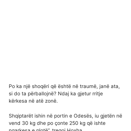
Po ka një shoqëri që është në traumë, janë ata,
si do ta përballojnë? Ndaj ka gjetur rritje
kërkesa në atë zonë.
Shqiptarët ishin në portin e Odesës, iu gjetën në
vend 30 kg dhe po çonte 250 kg që ishte
ngarkesa e plotë”, tregoi Hoxha.