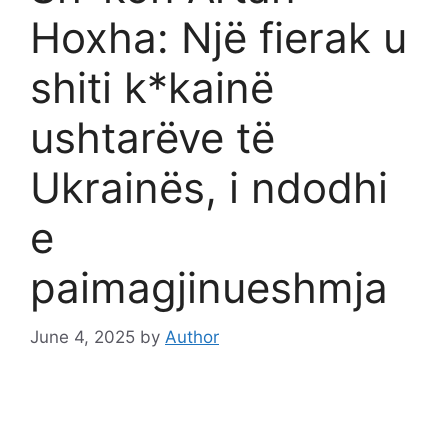
Hoxha: Një fierak u
shiti k*kainë
ushtarëve të
Ukrainës, i ndodhi
e
paimagjinueshmja
June 4, 2025
by
Author