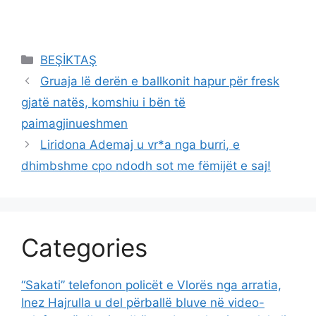
Categories
BEŞİKTAŞ
Gruaja lë derën e ballkonit hapur për fresk
gjatë natës, komshiu i bën të
paimagjinueshmen
Liridona Ademaj u vr*a nga burri, e
dhimbshme cpo ndodh sot me fëmijët e saj!
Categories
“Sakati” telefonon policët e Vlorës nga arratia,
Inez Hajrulla u del përballë bluve në video-