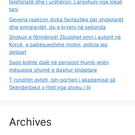
telefonatë dhe i urdhëron: Largohuni nga lokali
tani
Qeveria realizon diçka fantastike për shqiptarët
dhe emigrantët, do e kryeni në sekonda
Shokun e fëmijërisë! Zbulohet emri i autorit në
Korçë, e pabesueshme motivi, policia jep
detajet
Sapo kishte dalë në pension! Humb jetën
mësuesja shumë e dashur shqiptare
T ronditet qyteti, ish-portieri i akademisë së
Skënderbeut v ritet nga shoku i tij
Archives