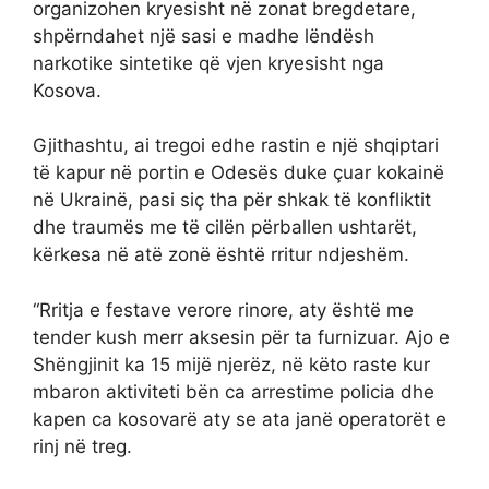
organizohen kryesisht në zonat bregdetare,
shpërndahet një sasi e madhe lëndësh
narkotike sintetike që vjen kryesisht nga
Kosova.
Gjithashtu, ai tregoi edhe rastin e një shqiptari
të kapur në portin e Odesës duke çuar kokainë
në Ukrainë, pasi siç tha për shkak të konfliktit
dhe traumës me të cilën përballen ushtarët,
kërkesa në atë zonë është rritur ndjeshëm.
“Rritja e festave verore rinore, aty është me
tender kush merr aksesin për ta furnizuar. Ajo e
Shëngjinit ka 15 mijë njerëz, në këto raste kur
mbaron aktiviteti bën ca arrestime policia dhe
kapen ca kosovarë aty se ata janë operatorët e
rinj në treg.