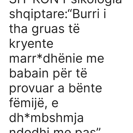
shqiptare:“Burri i
tha gruas të
kryente
marr*dhënie me
babain për të
provuar a bënte
fëmijë, e
dh*mbshmja
ndodhi me pas”,