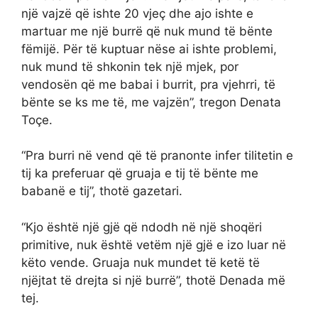
një vajzë që ishte 20 vjeç dhe ajo ishte e
martuar me një burrë që nuk mund të bënte
fëmijë. Për të kuptuar nëse ai ishte problemi,
nuk mund të shkonin tek një mjek, por
vendosën që me babai i burrit, pra vjehrri, të
bënte se ks me të, me vajzën”, tregon Denata
Toçe.
“Pra burri në vend që të pranonte infer tilitetin e
tij ka preferuar që gruaja e tij të bënte me
babanë e tij”, thotë gazetari.
“Kjo është një gjë që ndodh në një shoqëri
primitive, nuk është vetëm një gjë e izo luar në
këto vende. Gruaja nuk mundet të ketë të
njëjtat të drejta si një burrë”, thotë Denada më
tej.