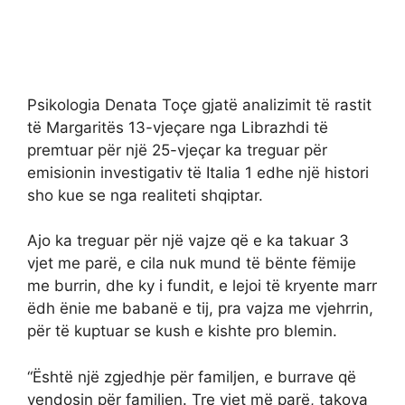
Psikologia Denata Toçe gjatë analizimit të rastit
të Margaritës 13-vjeçare nga Librazhdi të
premtuar për një 25-vjeçar ka treguar për
emisionin investigativ të Italia 1 edhe një histori
sho kue se nga realiteti shqiptar.
Ajo ka treguar për një vajze që e ka takuar 3
vjet me parë, e cila nuk mund të bënte fëmije
me burrin, dhe ky i fundit, e lejoi të kryente marr
ëdh ënie me babanë e tij, pra vajza me vjehrrin,
për të kuptuar se kush e kishte pro blemin.
“Është një zgjedhje për familjen, e burrave që
vendosin për familjen. Tre vjet më parë, takova