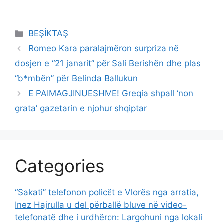
Categories
BEŞİKTAŞ
Romeo Kara paralajmëron surpriza në
dosjen e “21 janarit” për Sali Berishën dhe plas
“b*mbën” për Belinda Ballukun
E PAIMAGJINUESHME! Greqia shpall ‘non
grata’ gazetarin e njohur shqiptar
Categories
“Sakati” telefonon policët e Vlorës nga arratia,
Inez Hajrulla u del përballë bluve në video-
telefonatë dhe i urdhëron: Largohuni nga lokali