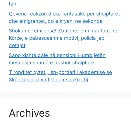
tani
Qeveria realizon diçka fantastike për shqiptarët
dhe emigrantët, do e kryeni në sekonda
Shokun e fëmijërisë! Zbulohet emri i autorit në
Korçë, e pabesueshme motivi, policia jep
detajet
Sapo kishte dalë në pension! Humb jetën
mësuesja shumë e dashur shqiptare
T ronditet qyteti, ish-portieri i akademisë së
Skënderbeut v ritet nga shoku i tij
Archives