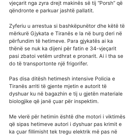
vjeçarit nga zyra drejt makinës së tij “Porsh” që
qëndronte e parkuar jashtë pallatit.
Zyferiu u arrestua si bashkëpunëtor dhe këtë të
mërkurë Gjykata e Tiranës e la në burg deri në
përfundim të hetimeve. Para gjykatës ai ka
thënë se nuk ka dijeni për fatin e 34-vjeçarit
pasi zbatoi vetëm urdhrat e pronarit. Ai i tha se
do të transportonte një frigorifer.
Pas disa ditësh hetimesh intensive Policia e
Tiranës arriti të gjente mjetin e autorit të
dyshuar ku në bagazhin e tij u gjetën materiale
biologjike që janë çuar për inspektim.
Me vlerë për hetimin është dhe motori i viktimës
që sipas hetimeve autori i dyshuar pas krimit e
ka çuar fillimisht tek tregu elektrik më pas në