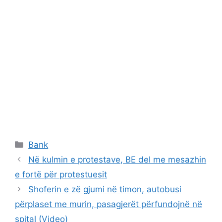
Categories
Bank
Në kulmin e protestave, BE del me mesazhin
e fortë për protestuesit
Shoferin e zë gjumi në timon, autobusi
përplaset me murin, pasagjerët përfundojnë në
spital (Video)