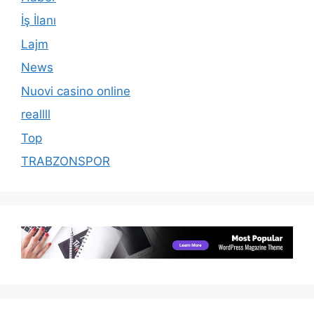
İş İlanı
Lajm
News
Nuovi casino online
reallll
Top
TRABZONSPOR