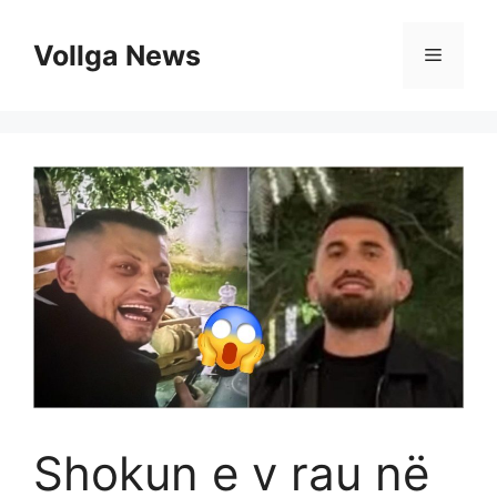
Skip
to
Vollga News
Menu
content
Shokun e v rau në