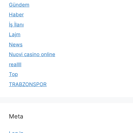
Gündem
Haber
İş İlanı
Lajm
News
Nuovi casino online
reallll
Top
TRABZONSPOR
Meta