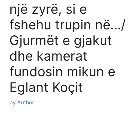
një zyrë, si e
fshehu trupin në…/
Gjurmët e gjakut
dhe kamerat
fundosin mikun e
Eglant Koçit
by
Author