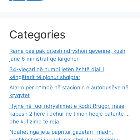
Categories
Rama pas pak ditësh ndryshon qeverinë, kush
janë 6 ministrat që largohen
34-vjeçari që humbi jetën është djali i
këngëtarit të njohur shqiptar
Alarm për b*mbë në stacionin e autobusëve në
kryqytet
Hyjnë në fuqi ndryshimet e Kodit Rrugor, nëse
kapesh 2 herë i dehur në timon heqje patente …
dhe kufizime të reja
Ndahet nga jeta papritur gazetari i madh,
bashkëshorti i gazetares shqiptare të njohur