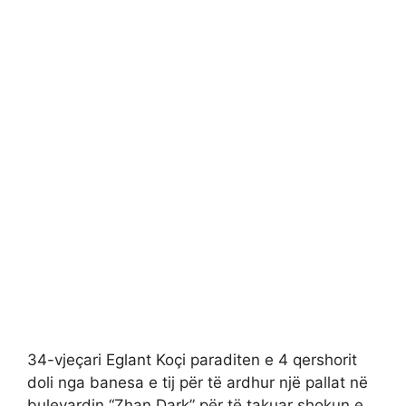
34-vjeçari Eglant Koçi paraditen e 4 qershorit
doli nga banesa e tij për të ardhur një pallat në
bulevardin “Zhan Dark” për të takuar shokun e