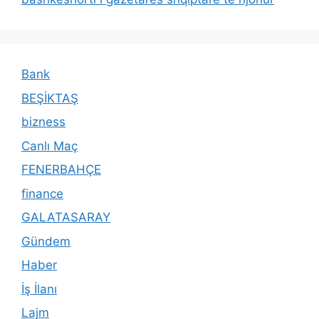
Bank
BEŞİKTAŞ
bizness
Canlı Maç
FENERBAHÇE
finance
GALATASARAY
Gündem
Haber
İş İlanı
Lajm