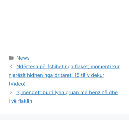
Categories
News
Ndërtesa përfshihet nga flakët, momenti kur
njerëzit hidhen nga dritaret! 15 të v dekur
(Video)
“Çmendet” burri lyen gruan me benzinë dhe
i vë flakën