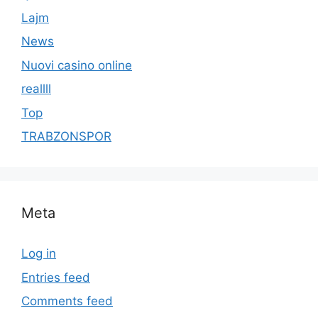
Lajm
News
Nuovi casino online
reallll
Top
TRABZONSPOR
Meta
Log in
Entries feed
Comments feed