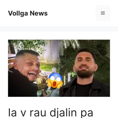
Skip
to
Vollga News
Menu
content
Ia v rau djalin pa