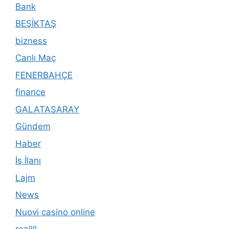
Bank
BEŞİKTAŞ
bizness
Canlı Maç
FENERBAHÇE
finance
GALATASARAY
Gündem
Haber
İş İlanı
Lajm
News
Nuovi casino online