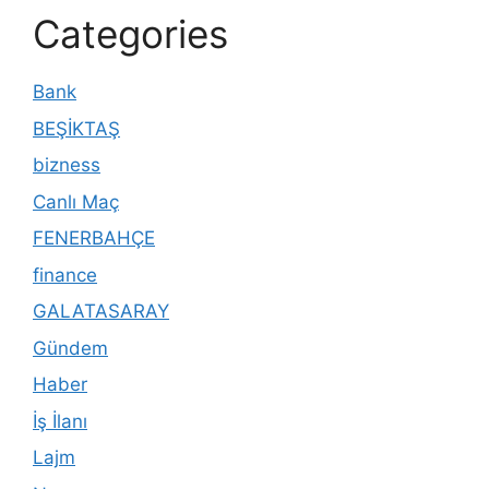
Categories
Bank
BEŞİKTAŞ
bizness
Canlı Maç
FENERBAHÇE
finance
GALATASARAY
Gündem
Haber
İş İlanı
Lajm