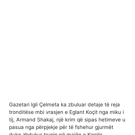
Gazetari Igli Çelmeta ka zbuluar detaje të reja
tronditëse mbi vrasjen e Eglant Koçit nga miku i
tij, Armand Shakaj, një krim që sipas hetimeve u
pasua nga përpjekje për të fshehur gjurmët
duke zhdukur trupin në majën e Korrës.