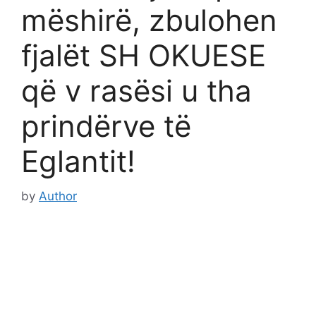
mëshirë, zbulohen
fjalët SH OKUESE
që v rasësi u tha
prindërve të
Eglantit!
by
Author