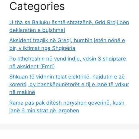
Categories
U tha se Balluku është shtatzënë, Grid Rroji bën
deklaratën e bujshme!
Aksident tragjik në Greqi, humbin jetën nënë e
bir, v iktimat nga Shqipëria
Po ktheheshin në vendlindje, vdsin 3 shqiptarë
në aksident (Emri)
Shkuan të vidhnin telat elektrikë, hajdutin e zë
korenti, dy bashkëpunëtorët e tij e lanë të vdkur
në makinë
Rama pas pak ditësh ndryshon qeverinë, kush
janë 6 ministrat që largohen