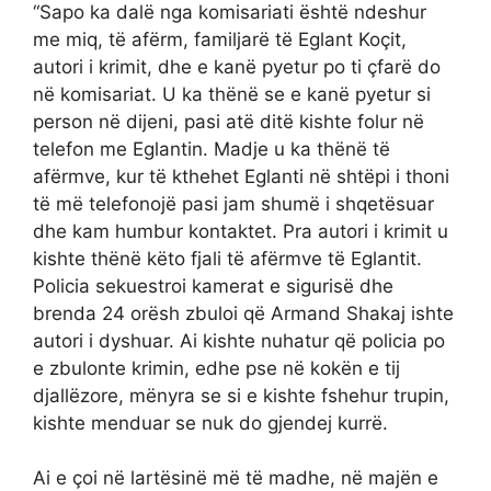
“Sapo ka dalë nga komisariati është ndeshur
me miq, të afërm, familjarë të Eglant Koçit,
autori i krimit, dhe e kanë pyetur po ti çfarë do
në komisariat. U ka thënë se e kanë pyetur si
person në dijeni, pasi atë ditë kishte folur në
telefon me Eglantin. Madje u ka thënë të
afërmve, kur të kthehet Eglanti në shtëpi i thoni
të më telefonojë pasi jam shumë i shqetësuar
dhe kam humbur kontaktet. Pra autori i krimit u
kishte thënë këto fjali të afërmve të Eglantit.
Policia sekuestroi kamerat e sigurisë dhe
brenda 24 orësh zbuloi që Armand Shakaj ishte
autori i dyshuar. Ai kishte nuhatur që policia po
e zbulonte krimin, edhe pse në kokën e tij
djallëzore, mënyra se si e kishte fshehur trupin,
kishte menduar se nuk do gjendej kurrë.
Ai e çoi në lartësinë më të madhe, në majën e