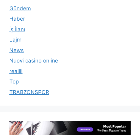
Gündem
Haber
İş İlanı
Lajm
News
Nuovi casino online
reallll
Top
TRABZONSPOR