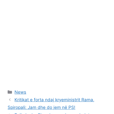
Categories
News
Kritikat e forta ndaj kryeministrit Rama,
Spiropali: Jam dhe do jem në PS!