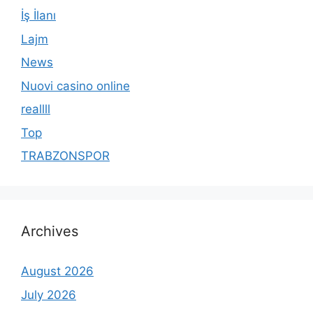
İş İlanı
Lajm
News
Nuovi casino online
reallll
Top
TRABZONSPOR
Archives
August 2026
July 2026