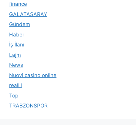
finance
GALATASARAY
Gündem
Haber
İş İlanı
Lajm
News
Nuovi casino online
reallll
Top
TRABZONSPOR