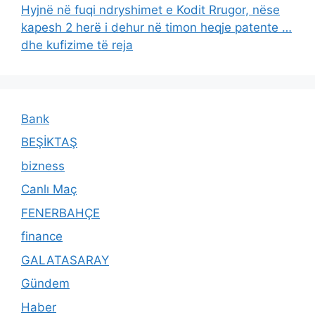
Hyjnë në fuqi ndryshimet e Kodit Rrugor, nëse
kapesh 2 herë i dehur në timon heqje patente …
dhe kufizime të reja
Bank
BEŞİKTAŞ
bizness
Canlı Maç
FENERBAHÇE
finance
GALATASARAY
Gündem
Haber