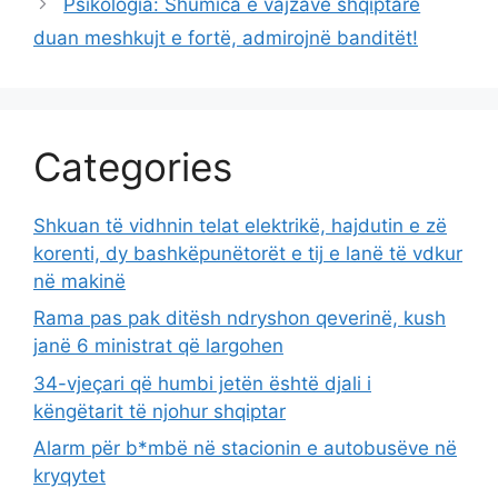
Psikologia: Shumica e vajzave shqiptare
duan meshkujt e fortë, admirojnë banditët!
Categories
Shkuan të vidhnin telat elektrikë, hajdutin e zë
korenti, dy bashkëpunëtorët e tij e lanë të vdkur
në makinë
Rama pas pak ditësh ndryshon qeverinë, kush
janë 6 ministrat që largohen
34-vjeçari që humbi jetën është djali i
këngëtarit të njohur shqiptar
Alarm për b*mbë në stacionin e autobusëve në
kryqytet