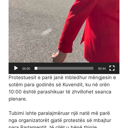
00:00
00:44
Protestuesit e parë janë mbledhur mëngjesin e
sotëm para godinës së Kuvendit, ku në orën
10:00 është parashikuar të zhvillohet seanca
plenare.
Tubimi ishte paralajmëruar një natë më parë
nga organizatorët gjatë protestës së mbajtur
para Parlamentit, të cilët u bënë thirrje