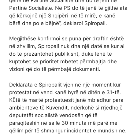
qenë në Partinë Socialiste dhe do të jem në
Partinë Socialiste. Në PS do të jenë të gjithë ata
që kërkojnë një Shqipëri më të mirë, e kanë
bërë dhe po e bëjnë”, deklaroi Spiropali.
Megjithëse konfirmoi se puna për draftin është
në zhvillim, Spiropali nuk dha një datë se kur ai
do të prezantohet publikisht, duke lënë të
kuptohet se prioritet mbetet përmbajtja dhe
vizioni që do të përmbajë dokumenti.
Deklarata e Spiropalit vjen në një moment kur
protestat në vend kanë hyrë në ditën e 31-të.
KËtë të martë protestuesit janë mbledhur para
ambienteve të Kuvendit, ndërkohë si rrjedhojë
deputetët socialistë vendosën që të
paraqiteshin në sallë 30 minuta më parë me
qëllim për të shmangur incidentet e mundshme.