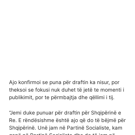
Ajo konfirmoi se puna për draftin ka nisur, por
theksoi se fokusi nuk duhet të jetë te momenti i
publikimit, por te përmbajtja dhe qëllimi i tij.
“Jemi duke punuar për draftin për Shqipërinë e
Re. E rëndësishme është ajo që do të bëjmë për
Shqipërinë. Unë jam në Partinë Socialiste, kam