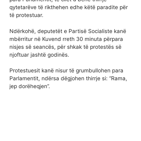
qytetarëve të rikthehen edhe këtë paradite për
të protestuar.
Ndërkohë, deputetët e Partisë Socialiste kanë
mbërritur në Kuvend rreth 30 minuta përpara
nisjes së seancës, për shkak të protestës së
njoftuar jashtë godinës.
Protestuesit kanë nisur të grumbullohen para
Parlamentit, ndërsa dëgjohen thirrje si: “Rama,
jep dorëheqjen”.