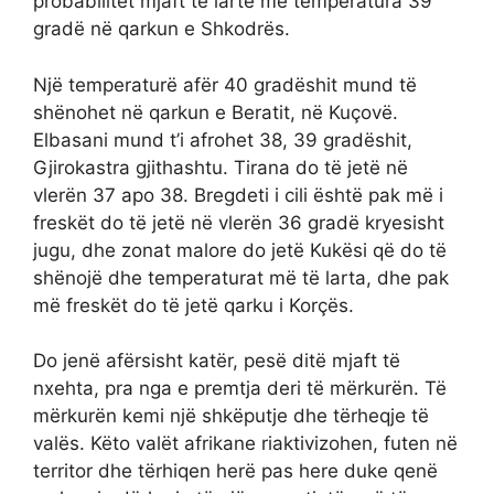
probabilitet mjaft të lartë me temperatura 39
gradë në qarkun e Shkodrës.
Një temperaturë afër 40 gradëshit mund të
shënohet në qarkun e Beratit, në Kuçovë.
Elbasani mund t’i afrohet 38, 39 gradëshit,
Gjirokastra gjithashtu. Tirana do të jetë në
vlerën 37 apo 38. Bregdeti i cili është pak më i
freskët do të jetë në vlerën 36 gradë kryesisht
jugu, dhe zonat malore do jetë Kukësi që do të
shënojë dhe temperaturat më të larta, dhe pak
më freskët do të jetë qarku i Korçës.
Do jenë afërsisht katër, pesë ditë mjaft të
nxehta, pra nga e premtja deri të mërkurën. Të
mërkurën kemi një shkëputje dhe tërheqje të
valës. Këto valët afrikane riaktivizohen, futen në
territor dhe tërhiqen herë pas here duke qenë