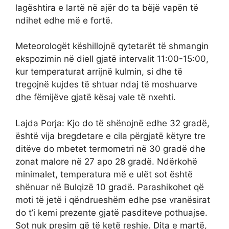
lagështira e lartë në ajër do ta bëjë vapën të
ndihet edhe më e fortë.
Meteorologët këshillojnë qytetarët të shmangin
ekspozimin në diell gjatë intervalit 11:00-15:00,
kur temperaturat arrijnë kulmin, si dhe të
tregojnë kujdes të shtuar ndaj të moshuarve
dhe fëmijëve gjatë kësaj vale të nxehti.
Lajda Porja: Kjo do të shënojnë edhe 32 gradë,
është vija bregdetare e cila përgjatë këtyre tre
ditëve do mbetet termometri në 30 gradë dhe
zonat malore në 27 apo 28 gradë. Ndërkohë
minimalet, temperatura më e ulët sot është
shënuar në Bulqizë 10 gradë. Parashikohet që
moti të jetë i qëndrueshëm edhe pse vranësirat
do t’i kemi prezente gjatë pasditeve pothuajse.
Sot nuk presim që të ketë reshje. Dita e martë,