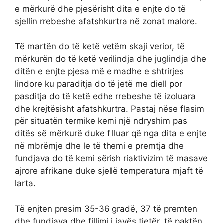
e mërkurë dhe pjesërisht dita e enjte do të
sjellin rrebeshe afatshkurtra në zonat malore.
Të martën do të ketë vetëm skaji verior, të
mërkurën do të ketë verilindja dhe juglindja dhe
ditën e enjte pjesa më e madhe e shtrirjes
lindore ku paraditja do të jetë me diell por
pasditja do të ketë edhe rrebeshe të izoluara
dhe krejtësisht afatshkurtra. Pastaj nëse flasim
për situatën termike kemi një ndryshim pas
ditës së mërkurë duke filluar që nga dita e enjte
në mbrëmje dhe le të themi e premtja dhe
fundjava do të kemi sërish riaktivizim të masave
ajrore afrikane duke sjellë temperatura mjaft të
larta.
Të enjten presim 35-36 gradë, 37 të premten
dhe fundjava dhe fillimi i javës tjetër, të paktën