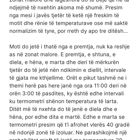
ndjejmë të nxehtin akoma më shumë. Presim
nga mesi i javës tjetër të ketë një freskim të
motit dhe rënie të temperaturave ose më saktë
normalizim të tyre, por rreth dy apo tre ditësh…
Moti do jetë i thatë nga e premtja, nuk ka reshje
as në zonat malore. E premtja, e shtuna, e
diela, e hëna, e marta dhe deri të mërkurën
tjetër do të jetë nën ndikimin e diellit, intervale
të gjata me kthjellime. Orët e pikut tashmë ne i
themi herë pas here janë nga ora 11:00 deri në
orën 3:00 të pasdites, ky është edhe intervali
ku termometri shënon temperatura të larta.
Ditët më të nxehta do të jenë e diela dhe e
hëna, por edhe dita e martë. Edhe e marta se
termometri presim që t’i afrohet vlerës 40 gradë
në ndonjë zonë të izoluar. Ne parashikojmë një