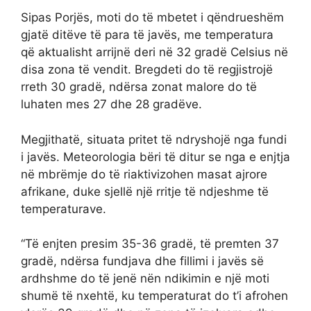
Sipas Porjës, moti do të mbetet i qëndrueshëm
gjatë ditëve të para të javës, me temperatura
që aktualisht arrijnë deri në 32 gradë Celsius në
disa zona të vendit. Bregdeti do të regjistrojë
rreth 30 gradë, ndërsa zonat malore do të
luhaten mes 27 dhe 28 gradëve.
Megjithatë, situata pritet të ndryshojë nga fundi
i javës. Meteorologia bëri të ditur se nga e enjtja
në mbrëmje do të riaktivizohen masat ajrore
afrikane, duke sjellë një rritje të ndjeshme të
temperaturave.
“Të enjten presim 35-36 gradë, të premten 37
gradë, ndërsa fundjava dhe fillimi i javës së
ardhshme do të jenë nën ndikimin e një moti
shumë të nxehtë, ku temperaturat do t’i afrohen