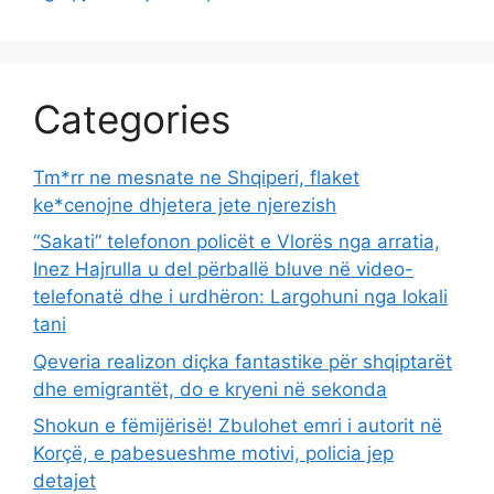
Categories
Tm*rr ne mesnate ne Shqiperi, flaket
ke*cenojne dhjetera jete njerezish
“Sakati” telefonon policët e Vlorës nga arratia,
Inez Hajrulla u del përballë bluve në video-
telefonatë dhe i urdhëron: Largohuni nga lokali
tani
Qeveria realizon diçka fantastike për shqiptarët
dhe emigrantët, do e kryeni në sekonda
Shokun e fëmijërisë! Zbulohet emri i autorit në
Korçë, e pabesueshme motivi, policia jep
detajet