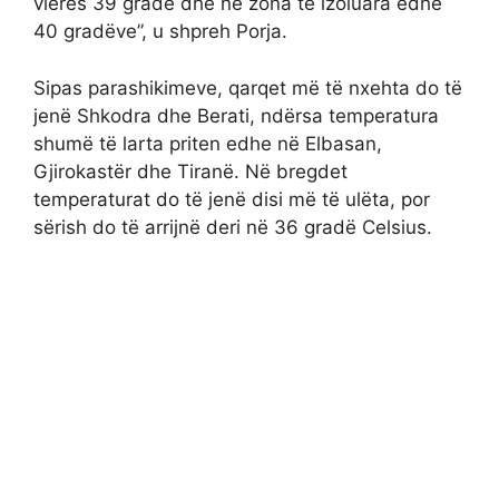
vlerës 39 gradë dhe në zona të izoluara edhe
40 gradëve”, u shpreh Porja.
Sipas parashikimeve, qarqet më të nxehta do të
jenë Shkodra dhe Berati, ndërsa temperatura
shumë të larta priten edhe në Elbasan,
Gjirokastër dhe Tiranë. Në bregdet
temperaturat do të jenë disi më të ulëta, por
sërish do të arrijnë deri në 36 gradë Celsius.