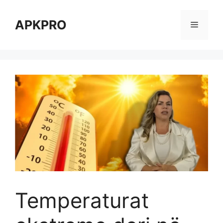
Skip
to
APKPRO
Menu
content
Temperaturat