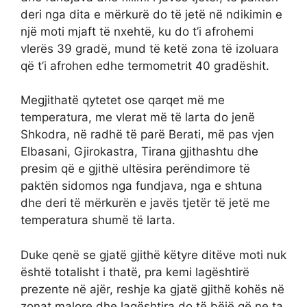
deri nga dita e mërkurë do të jetë në ndikimin e
një moti mjaft të nxehtë, ku do t’i afrohemi
vlerës 39 gradë, mund të ketë zona të izoluara
që t’i afrohen edhe termometrit 40 gradëshit.
Megjithatë qytetet ose qarqet më me
temperatura, me vlerat më të larta do jenë
Shkodra, në radhë të parë Berati, më pas vjen
Elbasani, Gjirokastra, Tirana gjithashtu dhe
presim që e gjithë ultësira perëndimore të
paktën sidomos nga fundjava, nga e shtuna
dhe deri të mërkurën e javës tjetër të jetë me
temperatura shumë të larta.
Duke qenë se gjatë gjithë këtyre ditëve moti nuk
është totalisht i thatë, pra kemi lagështirë
prezente në ajër, reshje ka gjatë gjithë kohës në
zonat malore dhe lagështira do të bëjë që ne ta