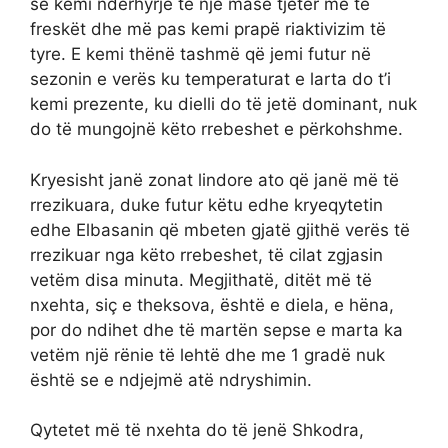
se kemi ndërhyrje të një mase tjetër më të
freskët dhe më pas kemi prapë riaktivizim të
tyre. E kemi thënë tashmë që jemi futur në
sezonin e verës ku temperaturat e larta do t’i
kemi prezente, ku dielli do të jetë dominant, nuk
do të mungojnë këto rrebeshet e përkohshme.
Kryesisht janë zonat lindore ato që janë më të
rrezikuara, duke futur këtu edhe kryeqytetin
edhe Elbasanin që mbeten gjatë gjithë verës të
rrezikuar nga këto rrebeshet, të cilat zgjasin
vetëm disa minuta. Megjithatë, ditët më të
nxehta, siç e theksova, është e diela, e hëna,
por do ndihet dhe të martën sepse e marta ka
vetëm një rënie të lehtë dhe me 1 gradë nuk
është se e ndjejmë atë ndryshimin.
Qytetet më të nxehta do të jenë Shkodra,