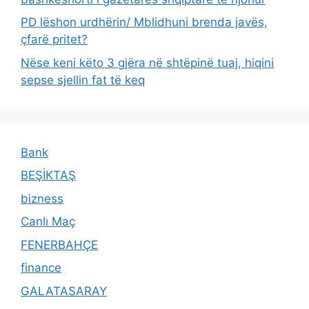
PD lëshon urdhërin/ Mblidhuni brenda javës,
çfarë pritet?
Nëse keni këto 3 gjëra në shtëpinë tuaj, hiqini
sepse sjellin fat të keq
Bank
BEŞİKTAŞ
bizness
Canlı Maç
FENERBAHÇE
finance
GALATASARAY