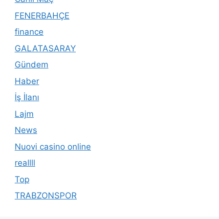
FENERBAHÇE
finance
GALATASARAY
Gündem
Haber
İş İlanı
Lajm
News
Nuovi casino online
reallll
Top
TRABZONSPOR