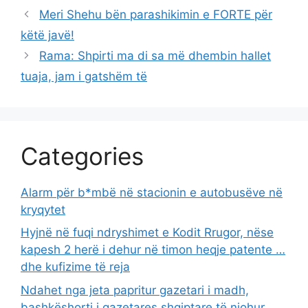
Meri Shehu bën parashikimin e FORTE për
këtë javë!
Rama: Shpirti ma di sa më dhembin hallet
tuaja, jam i gatshëm të
Categories
Alarm për b*mbë në stacionin e autobusëve në
kryqytet
Hyjnë në fuqi ndryshimet e Kodit Rrugor, nëse
kapesh 2 herë i dehur në timon heqje patente …
dhe kufizime të reja
Ndahet nga jeta papritur gazetari i madh,
bashkëshorti i gazetares shqiptare të njohur