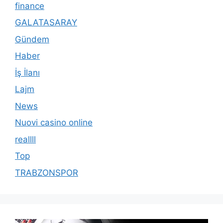
finance
GALATASARAY
Gündem
Haber
İş İlanı
Lajm
News
Nuovi casino online
reallll
Top
TRABZONSPOR