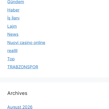
Gündem
Haber
İş İlanı
Lajm
News
Nuovi casino online
reallll
Top
TRABZONSPOR
Archives
August 2026