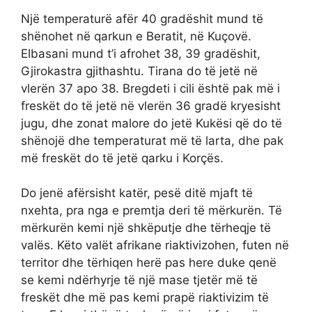
Një temperaturë afër 40 gradëshit mund të
shënohet në qarkun e Beratit, në Kuçovë.
Elbasani mund t’i afrohet 38, 39 gradëshit,
Gjirokastra gjithashtu. Tirana do të jetë në
vlerën 37 apo 38. Bregdeti i cili është pak më i
freskët do të jetë në vlerën 36 gradë kryesisht
jugu, dhe zonat malore do jetë Kukësi që do të
shënojë dhe temperaturat më të larta, dhe pak
më freskët do të jetë qarku i Korçës.
Do jenë afërsisht katër, pesë ditë mjaft të
nxehta, pra nga e premtja deri të mërkurën. Të
mërkurën kemi një shkëputje dhe tërheqje të
valës. Këto valët afrikane riaktivizohen, futen në
territor dhe tërhiqen herë pas here duke qenë
se kemi ndërhyrje të një mase tjetër më të
freskët dhe më pas kemi prapë riaktivizim të