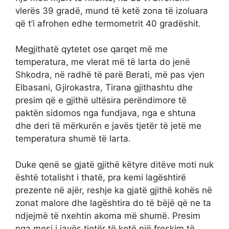
vlerës 39 gradë, mund të ketë zona të izoluara
që t’i afrohen edhe termometrit 40 gradëshit.
Megjithatë qytetet ose qarqet më me
temperatura, me vlerat më të larta do jenë
Shkodra, në radhë të parë Berati, më pas vjen
Elbasani, Gjirokastra, Tirana gjithashtu dhe
presim që e gjithë ultësira perëndimore të
paktën sidomos nga fundjava, nga e shtuna
dhe deri të mërkurën e javës tjetër të jetë me
temperatura shumë të larta.
Duke qenë se gjatë gjithë këtyre ditëve moti nuk
është totalisht i thatë, pra kemi lagështirë
prezente në ajër, reshje ka gjatë gjithë kohës në
zonat malore dhe lagështira do të bëjë që ne ta
ndjejmë të nxehtin akoma më shumë. Presim
nga mesi i javës tjetër të ketë një freskim të