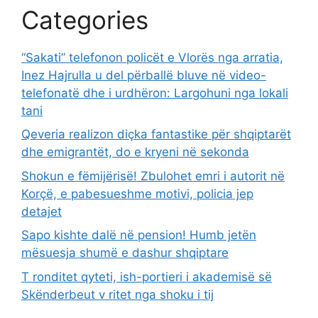
Categories
“Sakati” telefonon policët e Vlorës nga arratia,
Inez Hajrulla u del përballë bluve në video-
telefonatë dhe i urdhëron: Largohuni nga lokali
tani
Qeveria realizon diçka fantastike për shqiptarët
dhe emigrantët, do e kryeni në sekonda
Shokun e fëmijërisë! Zbulohet emri i autorit në
Korçë, e pabesueshme motivi, policia jep
detajet
Sapo kishte dalë në pension! Humb jetën
mësuesja shumë e dashur shqiptare
T ronditet qyteti, ish-portieri i akademisë së
Skënderbeut v ritet nga shoku i tij