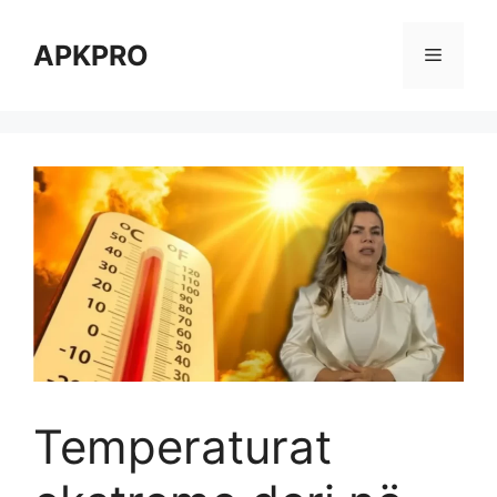
Skip
to
APKPRO
Menu
content
Temperaturat