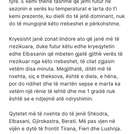
tyre. E kemi thënë tashmë që jemi futur në
sezonin e verës ku temperaturat e larta do t’i
kemi prezente, ku dielli do të jetë dominant, nuk
do të mungojnë këto rrebeshet e përkohshme.
Kryesisht janë zonat lindore ato që janë më të
rrezikuara, duke futur këtu edhe kryeqytetin
edhe Elbasanin që mbeten gjatë gjithë verës të
rrezikuar nga këto rrebeshet, të cilat zgjasin
vetëm disa minuta. Megjithatë, ditët më të
nxehta, siç e theksova, është e diela, e hëna,
por do ndihet dhe të martën sepse e marta ka
vetëm një rënie të lehtë dhe me 1 gradë nuk
është se e ndjejmë atë ndryshimin.
Qytetet më të nxehta do të jenë Shkodra,
Elbasani, Gjirokastra, Berati. Më pas vjen në
vijën e dytë të frontit Tirana, Fieri dhe Lushnja.