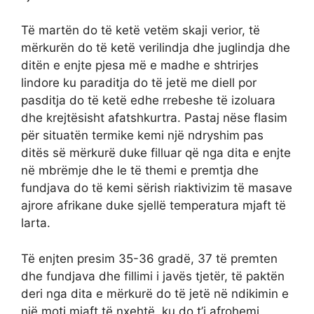
Të martën do të ketë vetëm skaji verior, të
mërkurën do të ketë verilindja dhe juglindja dhe
ditën e enjte pjesa më e madhe e shtrirjes
lindore ku paraditja do të jetë me diell por
pasditja do të ketë edhe rrebeshe të izoluara
dhe krejtësisht afatshkurtra. Pastaj nëse flasim
për situatën termike kemi një ndryshim pas
ditës së mërkurë duke filluar që nga dita e enjte
në mbrëmje dhe le të themi e premtja dhe
fundjava do të kemi sërish riaktivizim të masave
ajrore afrikane duke sjellë temperatura mjaft të
larta.
Të enjten presim 35-36 gradë, 37 të premten
dhe fundjava dhe fillimi i javës tjetër, të paktën
deri nga dita e mërkurë do të jetë në ndikimin e
një moti mjaft të nxehtë, ku do t’i afrohemi