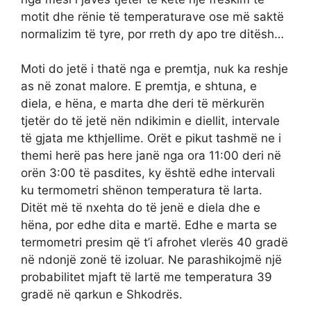
motit dhe rënie të temperaturave ose më saktë
normalizim të tyre, por rreth dy apo tre ditësh…
Moti do jetë i thatë nga e premtja, nuk ka reshje
as në zonat malore. E premtja, e shtuna, e
diela, e hëna, e marta dhe deri të mërkurën
tjetër do të jetë nën ndikimin e diellit, intervale
të gjata me kthjellime. Orët e pikut tashmë ne i
themi herë pas here janë nga ora 11:00 deri në
orën 3:00 të pasdites, ky është edhe intervali
ku termometri shënon temperatura të larta.
Ditët më të nxehta do të jenë e diela dhe e
hëna, por edhe dita e martë. Edhe e marta se
termometri presim që t’i afrohet vlerës 40 gradë
në ndonjë zonë të izoluar. Ne parashikojmë një
probabilitet mjaft të lartë me temperatura 39
gradë në qarkun e Shkodrës.