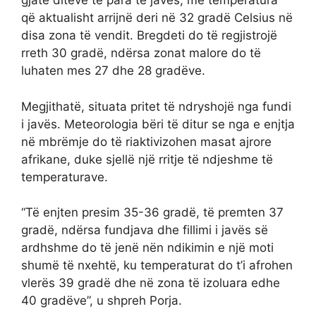
gjatë ditëve të para të javës, me temperatura
që aktualisht arrijnë deri në 32 gradë Celsius në
disa zona të vendit. Bregdeti do të regjistrojë
rreth 30 gradë, ndërsa zonat malore do të
luhaten mes 27 dhe 28 gradëve.
Megjithatë, situata pritet të ndryshojë nga fundi
i javës. Meteorologia bëri të ditur se nga e enjtja
në mbrëmje do të riaktivizohen masat ajrore
afrikane, duke sjellë një rritje të ndjeshme të
temperaturave.
“Të enjten presim 35-36 gradë, të premten 37
gradë, ndërsa fundjava dhe fillimi i javës së
ardhshme do të jenë nën ndikimin e një moti
shumë të nxehtë, ku temperaturat do t’i afrohen
vlerës 39 gradë dhe në zona të izoluara edhe
40 gradëve”, u shpreh Porja.