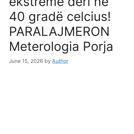
ekstreme deri në
40 gradë celcius!
PARALAJMERON
Meterologia Porja
June 15, 2026
by
Author