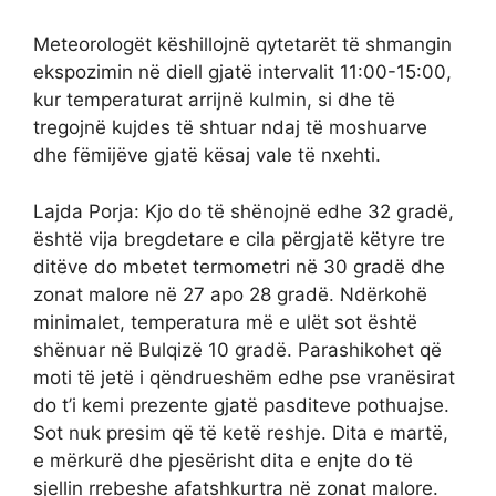
Meteorologët këshillojnë qytetarët të shmangin
ekspozimin në diell gjatë intervalit 11:00-15:00,
kur temperaturat arrijnë kulmin, si dhe të
tregojnë kujdes të shtuar ndaj të moshuarve
dhe fëmijëve gjatë kësaj vale të nxehti.
Lajda Porja: Kjo do të shënojnë edhe 32 gradë,
është vija bregdetare e cila përgjatë këtyre tre
ditëve do mbetet termometri në 30 gradë dhe
zonat malore në 27 apo 28 gradë. Ndërkohë
minimalet, temperatura më e ulët sot është
shënuar në Bulqizë 10 gradë. Parashikohet që
moti të jetë i qëndrueshëm edhe pse vranësirat
do t’i kemi prezente gjatë pasditeve pothuajse.
Sot nuk presim që të ketë reshje. Dita e martë,
e mërkurë dhe pjesërisht dita e enjte do të
sjellin rrebeshe afatshkurtra në zonat malore.