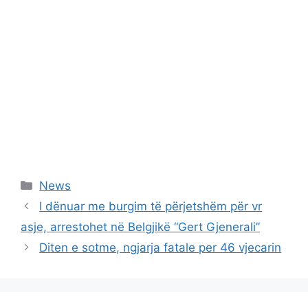
Categories
News
I dënuar me burgim të përjetshëm për vr
asje, arrestohet në Belgjikë “Gert Gjenerali”
Diten e sotme, ngjarja fatale per 46 vjecarin