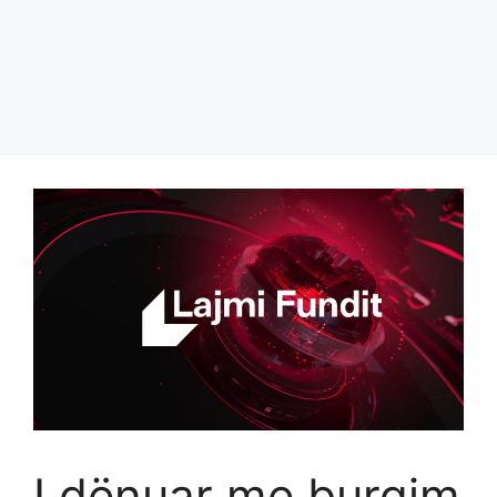
I dënuar me burgim