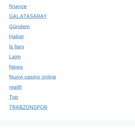
finance
GALATASARAY
Gündem
Haber
İş İlanı
Lajm
News
Nuovi casino online
reallll
Top
TRABZONSPOR