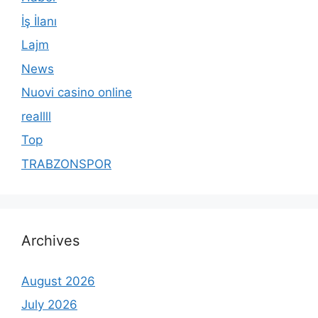
İş İlanı
Lajm
News
Nuovi casino online
reallll
Top
TRABZONSPOR
Archives
August 2026
July 2026