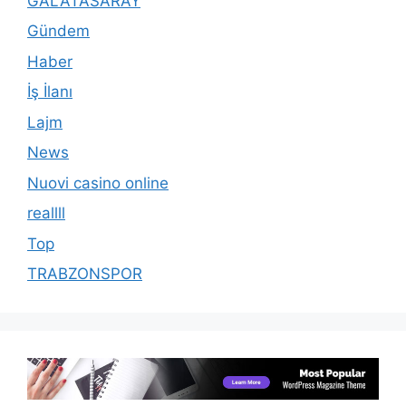
GALATASARAY
Gündem
Haber
İş İlanı
Lajm
News
Nuovi casino online
reallll
Top
TRABZONSPOR