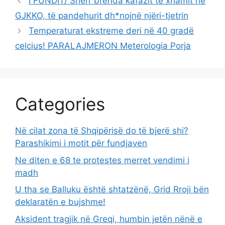
I FUNDIT/ Sherr brenda kafazit të xhamit në
GJKKO, të pandehurit dh*nojnë njëri-tjetrin
Temperaturat ekstreme deri në 40 gradë
celcius! PARALAJMERON Meterologia Porja
Categories
Në cilat zona të Shqipërisë do të bjerë shi?
Parashikimi i motit për fundjaven
Ne diten e 68 te protestes merret vendimi i
madh
U tha se Balluku është shtatzënë, Grid Rroji bën
deklaratën e bujshme!
Aksident tragjik në Greqi, humbin jetën nënë e