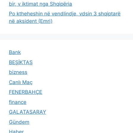
bir, v iktimat nga Shqipëria
Po ktheheshin në vendlindje, vdsin 3 shqiptarë
në aksident (Emri)
Bank
BEŞİKTAŞ
bizness
Canlı Maç
FENERBAHÇE
finance
GALATASARAY
Gündem
Haber