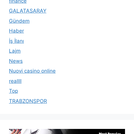
finance
GALATASARAY
Gündem
Haber
İş İlanı
Lajm
News
Nuovi casino online
reallll
Top
TRABZONSPOR