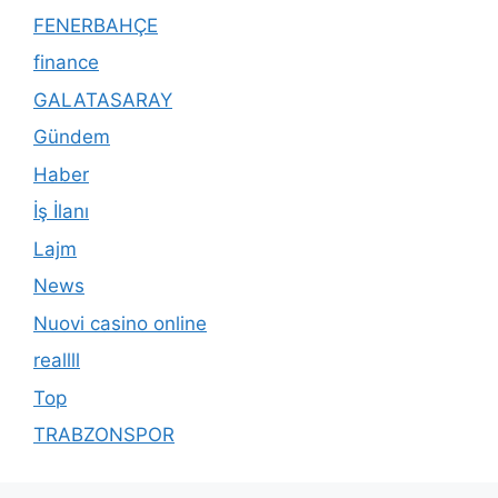
FENERBAHÇE
finance
GALATASARAY
Gündem
Haber
İş İlanı
Lajm
News
Nuovi casino online
reallll
Top
TRABZONSPOR