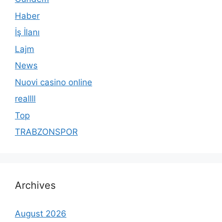
Haber
İş İlanı
Lajm
News
Nuovi casino online
reallll
Top
TRABZONSPOR
Archives
August 2026