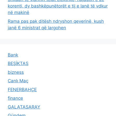
korenti, dy bashkëpunëtorët e tij e lanë të vdkur
në makinë
Rama pas pak ditësh ndryshon qeverinë, kush
janë 6 ministrat që largohen
Bank
BEŞİKTAŞ
bizness
Canlı Maç
FENERBAHÇE
finance
GALATASARAY
Gündem