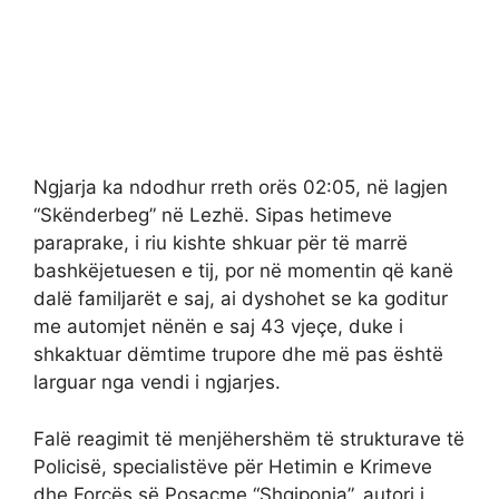
Ngjarja ka ndodhur rreth orës 02:05, në lagjen
“Skënderbeg” në Lezhë. Sipas hetimeve
paraprake, i riu kishte shkuar për të marrë
bashkëjetuesen e tij, por në momentin që kanë
dalë familjarët e saj, ai dyshohet se ka goditur
me automjet nënën e saj 43 vjeçe, duke i
shkaktuar dëmtime trupore dhe më pas është
larguar nga vendi i ngjarjes.
Falë reagimit të menjëhershëm të strukturave të
Policisë, specialistëve për Hetimin e Krimeve
dhe Forcës së Posaçme “Shqiponja”, autori i