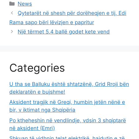
Categories
News
Qytetarët në shesh për dorëheqjen e tij, Edi
Rama sapo bëri lëvizjen e papritur
Një tërmet 5.4 ballë godet kete vend
Categories
U tha se Balluku është shtatzënë, Grid Rroji bën
deklaratën e bujshme!
Aksident tragjik në Greqi, humbin jetën nënë e
bir, v iktimat nga Shqipëria
Po ktheheshin në vendlindje, vdsin 3 shqiptarë
në aksident (Emri)
Shkuan të vidhnin telat elektrikë, hajdutin e zë