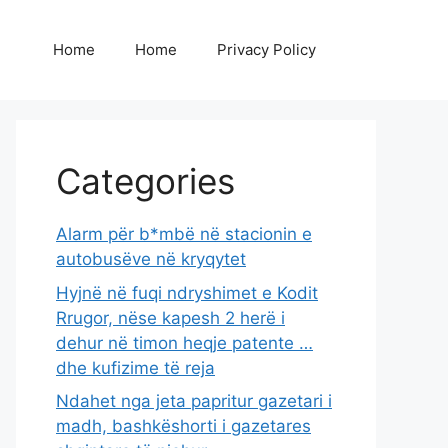
Home
Home
Privacy Policy
Categories
Alarm për b*mbë në stacionin e
autobusëve në kryqytet
Hyjnë në fuqi ndryshimet e Kodit
Rrugor, nëse kapesh 2 herë i
dehur në timon heqje patente …
dhe kufizime të reja
Ndahet nga jeta papritur gazetari i
madh, bashkëshorti i gazetares