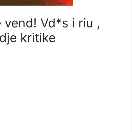
 vend! Vd*s i riu ,
dje kritike