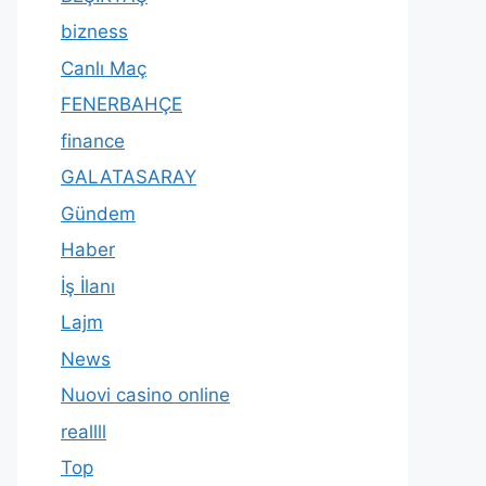
bizness
Canlı Maç
FENERBAHÇE
finance
GALATASARAY
Gündem
Haber
İş İlanı
Lajm
News
Nuovi casino online
reallll
Top