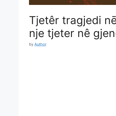
Tjetêr tragjedi nē
nje tjeter nê gjen
by
Author