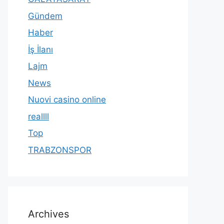
Gündem
Haber
İş İlanı
Lajm
News
Nuovi casino online
reallll
Top
TRABZONSPOR
Archives