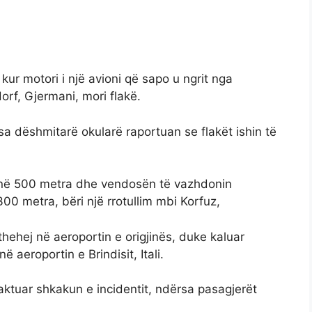
 kur motori i një avioni që sapo u ngrit nga
orf, Gjermani, mori flakë.
 dëshmitarë okularë raportuan se flakët ishin të
tësinë 500 metra dhe vendosën të vazhdonin
,300 metra, bëri një rrotullim mbi Korfuz,
hehej në aeroportin e origjinës, duke kaluar
 aeroportin e Brindisit, Itali.
caktuar shkakun e incidentit, ndërsa pasagjerët