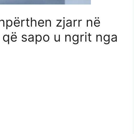
hpërthen zjarr në
 që sapo u ngrit nga