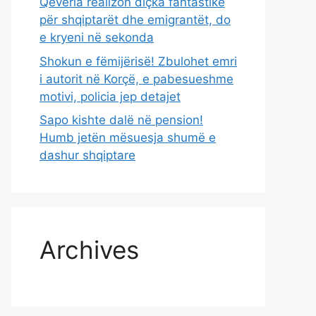
Qeveria realizon diçka fantastike
për shqiptarët dhe emigrantët, do
e kryeni në sekonda
Shokun e fëmijërisë! Zbulohet emri
i autorit në Korçë, e pabesueshme
motivi, policia jep detajet
Sapo kishte dalë në pension!
Humb jetën mësuesja shumë e
dashur shqiptare
Archives