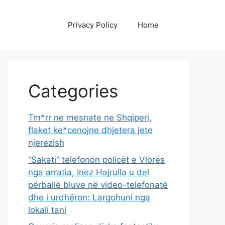
Privacy Policy
Home
Categories
Tm*rr ne mesnate ne Shqiperi,
flaket ke*cenojne dhjetera jete
njerezish
“Sakati” telefonon policët e Vlorës
nga arratia, Inez Hajrulla u del
përballë bluve në video-telefonatë
dhe i urdhëron: Largohuni nga
lokali tani