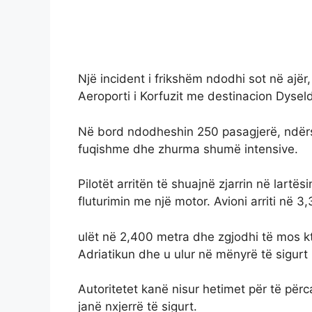
Një incident i frikshëm ndodhi sot në ajër,
Aeroporti i Korfuzit me destinacion Dyseld
Në bord ndodheshin 250 pasagjerë, ndërsa
fuqishme dhe zhurma shumë intensive.
Pilotët arritën të shuajnë zjarrin në lar
fluturimin me një motor. Avioni arriti në 3
ulët në 2,400 metra dhe zgjodhi të mos kt
Adriatikun dhe u ulur në mënyrë të sigurt në
Autoritetet kanë nisur hetimet për të për
janë nxjerrë të sigurt.