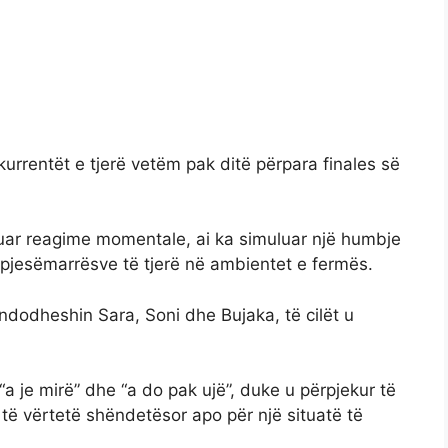
nkurrentët e tjerë vetëm pak ditë përpara finales së
juar reagime momentale, ai ka simuluar një humbje
 pjesëmarrësve të tjerë në ambientet e fermës.
 ndodheshin Sara, Soni dhe Bujaka, të cilët u
“a je mirë” dhe “a do pak ujë”, duke u përpjekur të
 të vërtetë shëndetësor apo për një situatë të