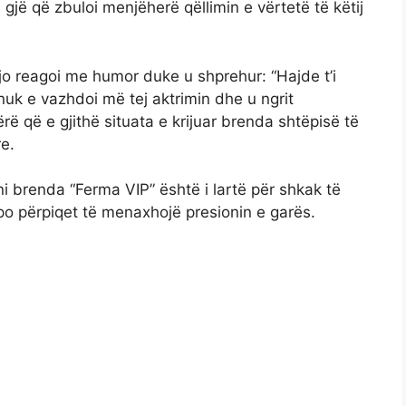
gjë që zbuloi menjëherë qëllimin e vërtetë të këtij
ajo reagoi me humor duke u shprehur: “Hajde t’i
 nuk e vazhdoi më tej aktrimin dhe u ngrit
 që e gjithë situata e krijuar brenda shtëpisë të
e.
i brenda “Ferma VIP” është i lartë për shkak të
e po përpiqet të menaxhojë presionin e garës.