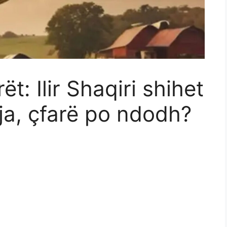
t: Ilir Shaqiri shihet
nja, çfarë po ndodh?