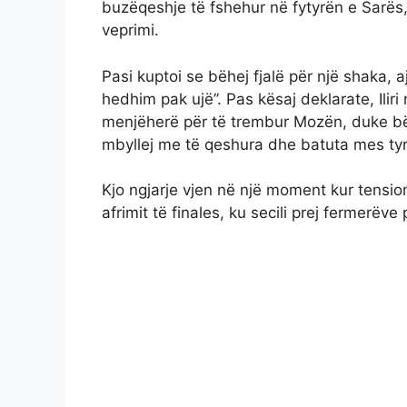
buzëqeshje të fshehur në fytyrën e Sarës, 
veprimi.
Pasi kuptoi se bëhej fjalë për një shaka, 
hedhim pak ujë”. Pas kësaj deklarate, Iliri
menjëherë për të trembur Mozën, duke bërë
mbyllej me të qeshura dhe batuta mes tyr
Kjo ngjarje vjen në një moment kur tension
afrimit të finales, ku secili prej fermerëv