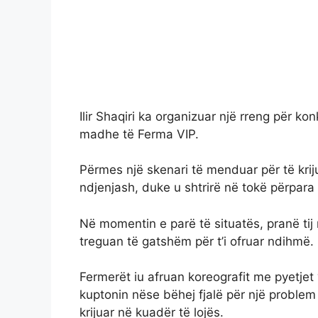
Ilir Shaqiri ka organizuar një rreng për ko
madhe të Ferma VIP.
Përmes një skenari të menduar për të kri
ndjenjash, duke u shtrirë në tokë përpara
Në momentin e parë të situatës, pranë tij
treguan të gatshëm për t’i ofruar ndihmë.
Fermerët iu afruan koreografit me pyetjet 
kuptonin nëse bëhej fjalë për një problem
krijuar në kuadër të lojës.