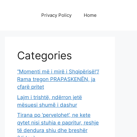
Privacy Policy
Home
Categories
“Momenti më i mirë i Shqipërisë!”/
Rama tregon PRAPASKENËN, ja
çfarë pritet
Lajm i trishtë, ndërron jetë
mësuesi shumē i dashur
Tirana po ‘pervelohet’, ne kete
qytet nisi stuhia e papritur, reshje
të dendura shiu dhe breshër