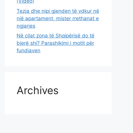
(Video)
Tezja dhe nipi gjenden të vdkur në
një apartament, mister rrethanat e
ngjarjes
Në cilat zona të Shqipërisë do të
bjerë shi? Parashikimi i motit për
fundjaven
Archives