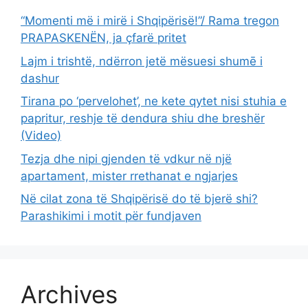
“Momenti më i mirë i Shqipërisë!”/ Rama tregon
PRAPASKENËN, ja çfarë pritet
Lajm i trishtë, ndërron jetë mësuesi shumē i
dashur
Tirana po ‘pervelohet’, ne kete qytet nisi stuhia e
papritur, reshje të dendura shiu dhe breshër
(Video)
Tezja dhe nipi gjenden të vdkur në një
apartament, mister rrethanat e ngjarjes
Në cilat zona të Shqipërisë do të bjerë shi?
Parashikimi i motit për fundjaven
Archives