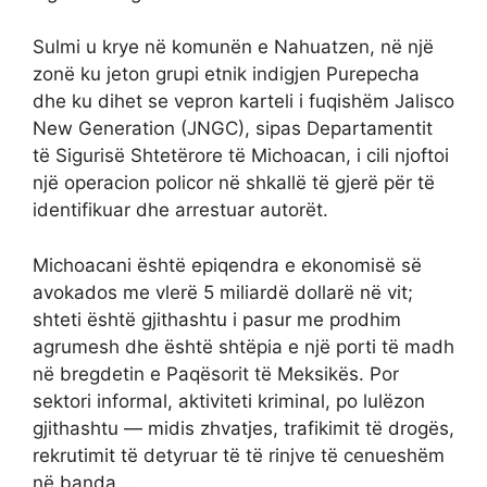
Sulmi u krye në komunën e Nahuatzen, në një
zonë ku jeton grupi etnik indigjen Purepecha
dhe ku dihet se vepron karteli i fuqishëm Jalisco
New Generation (JNGC), sipas Departamentit
të Sigurisë Shtetërore të Michoacan, i cili njoftoi
një operacion policor në shkallë të gjerë për të
identifikuar dhe arrestuar autorët.
Michoacani është epiqendra e ekonomisë së
avokados me vlerë 5 miliardë dollarë në vit;
shteti është gjithashtu i pasur me prodhim
agrumesh dhe është shtëpia e një porti të madh
në bregdetin e Paqësorit të Meksikës. Por
sektori informal, aktiviteti kriminal, po lulëzon
gjithashtu — midis zhvatjes, trafikimit të drogës,
rekrutimit të detyruar të të rinjve të cenueshëm
në banda…