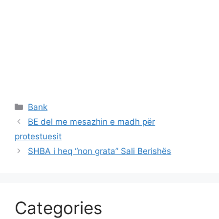
Categories
Bank
BE del me mesazhin e madh për
protestuesit
SHBA i heq “non grata” Sali Berishës
Categories