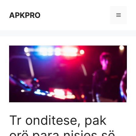
Skip
to
APKPRO
Menu
content
Tr onditese, pak
orë para nisjes së