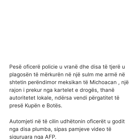
Pesë oficerë policie u vranë dhe disa të tjerë u
plagosën të mërkurën në një sulm me armë në
shtetin perëndimor meksikan të Michoacan , një
rajon i prekur nga kartelet e drogës, thanë
autoritetet lokale, ndërsa vendi përgatitet të
presë Kupën e Botës.
Automjeti në të cilin udhëtonin oficerët u godit
nga disa plumba, sipas pamjeve video të
siguruara nga AFP.