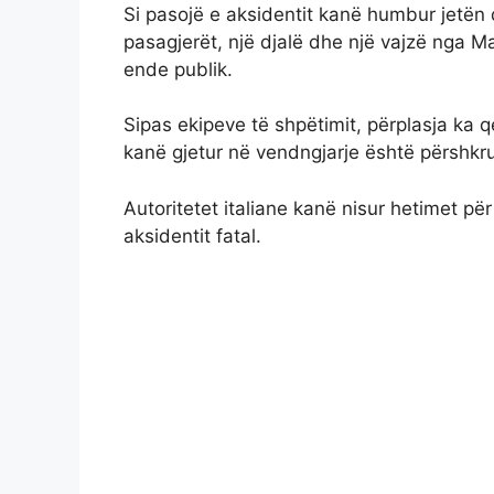
Si pasojë e aksidentit kanë humbur jetën d
pasagjerët, një djalë dhe një vajzë nga Ma
ende publik.
Sipas ekipeve të shpëtimit, përplasja ka
kanë gjetur në vendngjarje është përshkru
Autoritetet italiane kanë nisur hetimet pë
aksidentit fatal.