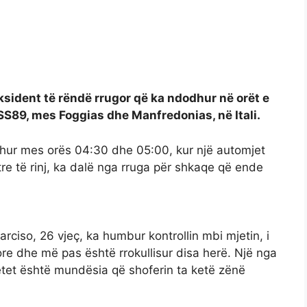
sident të rëndë rrugor që ka ndodhur në orët e
SS89, mes Foggias dhe Manfredonias, në Itali.
dhur mes orës 04:30 dhe 05:00, kur një automjet
 tre të rinj, ka dalë nga rruga për shkaqe që ende
arciso, 26 vjeç, ka humbur kontrollin mbi mjetin, i
ore dhe më pas është rrokullisur disa herë. Një nga
etet është mundësia që shoferin ta ketë zënë