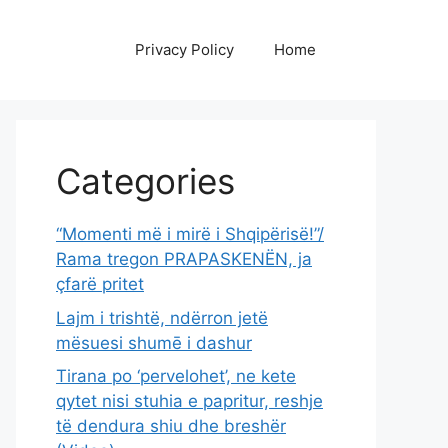
Privacy Policy
Home
Categories
“Momenti më i mirë i Shqipërisë!”/
Rama tregon PRAPASKENËN, ja
çfarë pritet
Lajm i trishtë, ndërron jetë
mësuesi shumē i dashur
Tirana po ‘pervelohet’, ne kete
qytet nisi stuhia e papritur, reshje
të dendura shiu dhe breshër