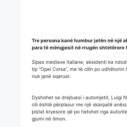
Tre persona kanë humbur jetën në një ak
para të mëngjesit në rrugën shtetërore 
Sipas mediave italiane, aksidenti ka ndo
tip “Opel Corsa”, me të cilin po udhëtonin
nuk janë sqaruar.
Dyshohet se drejtuesi i automjetit, Luigi N
cili është përplasur me një skarpatë anës
pistat kryesore që po hetohet nga autorit
gjumi në timon.