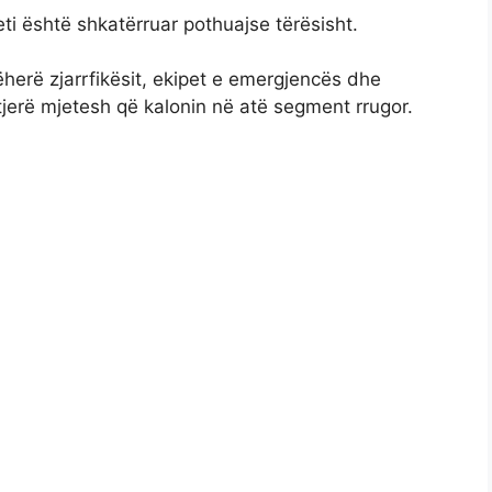
ti është shkatërruar pothuajse tërësisht.
herë zjarrfikësit, ekipet e emergjencës dhe
ë tjerë mjetesh që kalonin në atë segment rrugor.