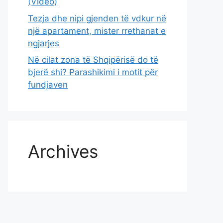
(Video)
Tezja dhe nipi gjenden të vdkur në
një apartament, mister rrethanat e
ngjarjes
Në cilat zona të Shqipërisë do të
bjerë shi? Parashikimi i motit për
fundjaven
Archives