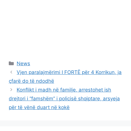
Categories
News
Vjen paralajmërimi I FORTË për 4 Korrikun, ja
çfarë do të ndodhë
Konflikt i madh në familje, arrestohet ish
drejtori i “famshëm” i policisë shqiptare, arsyeja
për të vënë duart në kokë