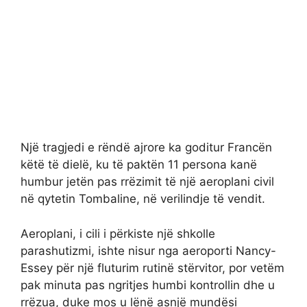
Një tragjedi e rëndë ajrore ka goditur Francën
këtë të dielë, ku të paktën 11 persona kanë
humbur jetën pas rrëzimit të një aeroplani civil
në qytetin Tombaline, në verilindje të vendit.
Aeroplani, i cili i përkiste një shkolle
parashutizmi, ishte nisur nga aeroporti Nancy-
Essey për një fluturim rutinë stërvitor, por vetëm
pak minuta pas ngritjes humbi kontrollin dhe u
rrëzua, duke mos u lënë asnjë mundësi