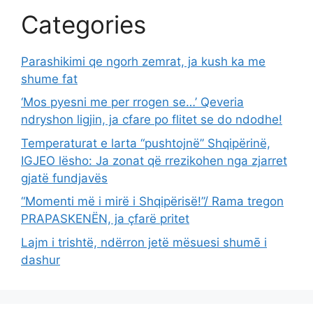
Categories
Parashikimi qe ngorh zemrat, ja kush ka me
shume fat
‘Mos pyesni me per rrogen se…’ Qeveria
ndryshon ligjin, ja cfare po flitet se do ndodhe!
Temperaturat e larta “pushtojnë” Shqipërinë,
IGJEO lësho: Ja zonat që rrezikohen nga zjarret
gjatë fundjavës
“Momenti më i mirë i Shqipërisë!”/ Rama tregon
PRAPASKENËN, ja çfarë pritet
Lajm i trishtë, ndërron jetë mësuesi shumē i
dashur