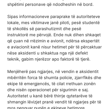
shpëtimi personave që ndodheshin në bord.
Sipas informacioneve paraprake të autoriteteve
lokale, mes viktimave janë piloti, pesë studentë
të shkollës së parashutizmit dhe pesë
instruktorë me përvojë. Ende nuk dihen shkaqet
që çuan në rrëzimin e avionit, ndërsa ekspertët
e aviacionit kanë nisur hetimet për të përcaktuar
nëse aksidenti u shkaktua nga një defekt
teknik, gabim njerëzor apo faktorë të tjerë.
Menjëherë pas ngjarjes, në vendin e aksidentit
mbërritën forca të shumta policie, zjarrfikës dhe
ekipe të emergjencës, të cilat rrethuan zonën
dhe nisën operacionet për sigurimin e saj.
Autoritetet u kanë bërë thirrje qytetarëve të
shmangin lëvizjet pranë vendit të ngjarjes për të
mos penguar punën e ekipeve hetimore.